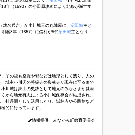
る真田と北条の裁定により、
沼田城
・小川城は北条
18年（1590）の小田原攻めにより北条が滅亡す
利（幼名兵吉）が小川城三の丸陣屋に、
沼田城
主と
明暦3年（1657）に信利が5代
沼田城
主となり、
が、その後も空堀や郭などは地形として残り、人の
た、城主小川氏の菩提寺の嶽林寺が現在に至るまで
、小川城は郷土の史跡として地元のみなさまが愛着
古くから地元有志による小川城保存会が結成され、
ん、牡丹園として活用したり、嶽林寺や公民館など
積極的に行っています。
情報提供：みなかみ町教育委員会