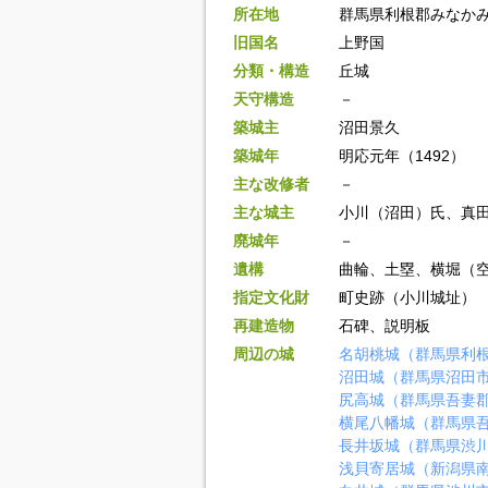
所在地
群馬県利根郡みなかみ
旧国名
上野国
分類・構造
丘城
天守構造
－
築城主
沼田景久
築城年
明応元年（1492）
主な改修者
－
主な城主
小川（沼田）氏、真
廃城年
－
遺構
曲輪、土塁、横堀（
指定文化財
町史跡（小川城址）
再建造物
石碑、説明板
周辺の城
名胡桃城（群馬県利
沼田城（群馬県沼田
尻高城（群馬県吾妻
横尾八幡城（群馬県
長井坂城（群馬県渋
浅貝寄居城（新潟県