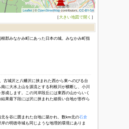
Leaflet
| ©
OpenStreetMap
contributors,
CC-BY-SA
［
大きい地図で開く
］
利根郡みなかみ町にあった日本の城。みなかみ町指
m、古城沢と八幡沢に挟まれた西から東へのびる台
ら南に大水上山を源流とする利根川が横断し、小川
を形成します。この河岸段丘には東西の山からいく
の結果最下段には沢に挟まれた細長い台地が形作ら
北を谷に囲まれた台地に築かれ、数km北の
石倉
対岸の明徳寺城も同じような地理的環境にありま