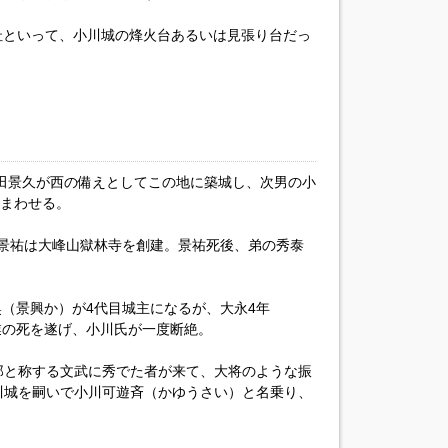
址といって、小川城の烽火台あるいは見張り台だっ
沼田景久が西の備えとしてこの地に築城し、次男の小
住まわせる。
三郎景祐は大峰山獄林寺を創建。景祐死後、弟の秀泰
奥（景興か）が4代目城主になるが、大永4年
非業の死を遂げ、小川氏が一度断絶。
郎と称する文武に秀でた者が来て、大将のような振
川城を嗣いで小川可遊斉（かゆうさい）と名乗り、