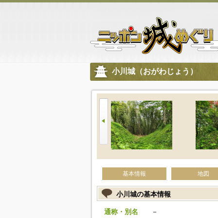
小川城（おがわじょう）
基本情報
地図
小川城の基本情報
通称・別名
－