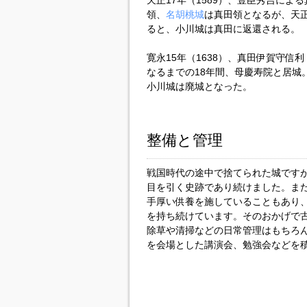
天正17年（1589）、豊臣秀吉によ
領、
名胡桃城
は真田領となるが、天正
ると、小川城は真田に返還される。
寛永15年（1638）、真田伊賀守信
なるまでの18年間、母慶寿院と居城。
小川城は廃城となった。
整備と管理
戦国時代の途中で捨てられた城です
目を引く史跡であり続けました。ま
手厚い供養を施していることもあり
を持ち続けています。そのおかげで
除草や清掃などの日常管理はもちろ
を会場とした講演会、勉強会などを