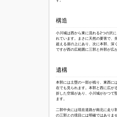
す。
構造
小川城は西から東に流れる2つの沢
れています。まさに天然の要害で、先
超える崖の上にあり、次に本郭、深
ですが西の広範囲に三郭と外郭が広
遺構
本郭には土塁の一部が残り、東西に
在でも見られます。本郭と西に広がる
折した空堀があり、小川城がかつて
ます。
二郭中央には現在道路が南北に走り
の三郭との境目には明確ではありま