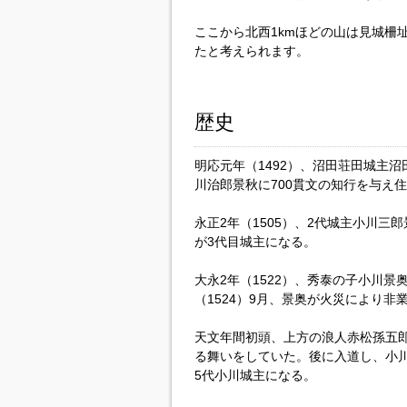
ここから北西1kmほどの山は見城柵
たと考えられます。
歴史
明応元年（1492）、沼田荘田城主
川治郎景秋に700貫文の知行を与え
永正2年（1505）、2代城主小川
が3代目城主になる。
大永2年（1522）、秀泰の子小川景
（1524）9月、景奥が火災により
天文年間初頭、上方の浪人赤松孫五
る舞いをしていた。後に入道し、小
5代小川城主になる。