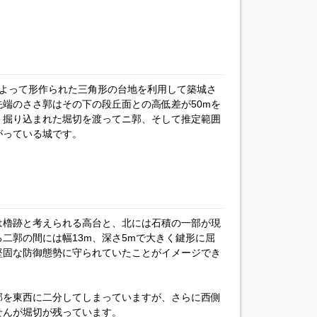
によって形作られた三角形の台地を利用して築城さ
端のささ郭はその下の段丘面との高低差が50mを
く掘り込まれた堀切を渡ってニ郭、そして推定範囲
がっている城です。
は櫓跡と考えられる高台と、北には石積の一部が現
二郭の間には幅13m、深さ5mで大きく鍵形に屈
堅固な防御態勢に守られていたことがイメージでき
郭を東西に二分してしまっていますが、さらに西側
せんが堀切が残っています。