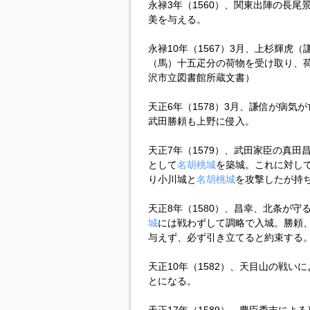
永禄3年（1560）、関東出陣の長
美を与える。
永禄10年（1567）3月、上杉輝虎
（馬）十五疋分の荷物を受け取り、
沢市立図書館所蔵文書）
天正6年（1578）3月、謙信が病気
武田勝頼も上野に侵入。
天正7年（1579）、武田家臣の真田
として
名胡桃城
を築城。これに対し
り小川城と
名胡桃城
を攻撃したが持
天正8年（1580）、昌幸、北条が
城
には戦わずして調略で入城。勝頼
与えず、必ず引き立てると約束する
天正10年（1582）、天目山の戦
とになる。