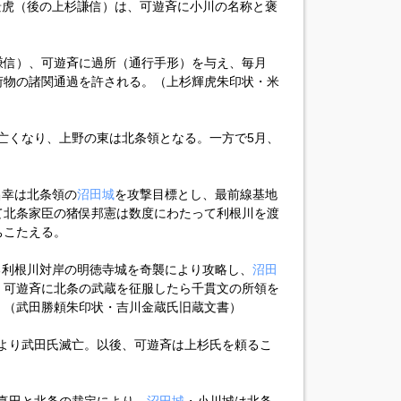
尾景虎（後の上杉謙信）は、可遊斉に小川の名称と褒
（謙信）、可遊斉に過所（通行手形）を与え、毎月
荷物の諸関通過を許される。（上杉輝虎朱印状・米
が亡くなり、上野の東は北条領となる。一方で5月、
昌幸は北条領の
沼田城
を攻撃目標とし、最前線基地
て北条家臣の猪俣邦憲は数度にわたって利根川を渡
ちこたえる。
守る利根川対岸の明徳寺城を奇襲により攻略し、
沼田
、可遊斉に北条の武蔵を征服したら千貫文の所領を
。（武田勝頼朱印状・吉川金蔵氏旧蔵文書）
いにより武田氏滅亡。以後、可遊斉は上杉氏を頼るこ