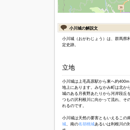
小川城の解説文
小川城（おがわじょう）は、群馬県
定史跡。
立地
小川城は上毛高原駅から東へ約400
地上にあります。みなかみ町は北か
城のある月夜野あたりから河岸段丘
つもの沢利根川に向かって流れ、そ
れるのです。
小川城は天然の要害ともいえるこの南
城
、南の
名胡桃城
あるいは利根川の