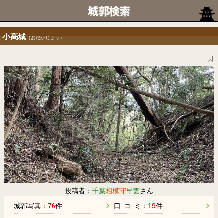
小高城
（おだかじょう）
投稿者：
千葉
相模守
早雲
さん
城郭写真：
76
件
口 コ ミ：
19
件