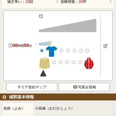
城主争い：
20
回
攻略情報：
29
件
00
50
時間
分
リア攻めマップ
写真を投稿
城郭基本情報
名称（よみ）
小高城（おだかじょう）