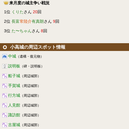
来月度の城主争い戦況
1位
くりた
さん
20
回
2位
長富
常陸介
有真朗
さん
9
回
3位
た〜ちゃん
さん
8
回
小高城の周辺スポット情報
中城
（遺構・復元物）
説明板
（碑・説明板）
船子城
（周辺城郭）
手賀城
（周辺城郭）
行方城
（周辺城郭）
人見館
（周辺城郭）
諏訪館
（周辺城郭）
古屋城
（周辺城郭）