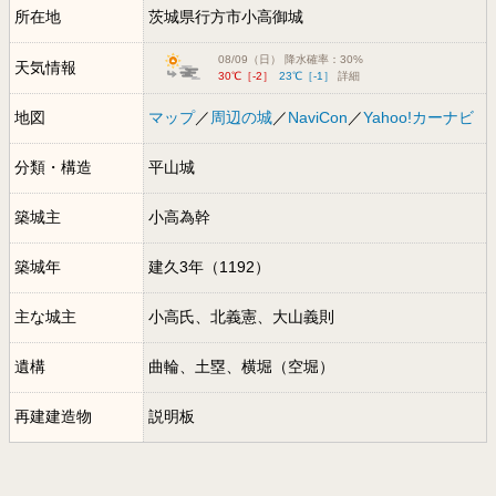
所在地
茨城県行方市小高御城
08/09（日） 降水確率：30%
天気情報
30℃［-2］
23℃［-1］
詳細
地図
マップ
／
周辺の城
／
NaviCon
／
Yahoo!カーナビ
分類・構造
平山城
築城主
小高為幹
築城年
建久3年（1192）
主な城主
小高氏、北義憲、大山義則
遺構
曲輪、土塁、横堀（空堀）
再建建造物
説明板