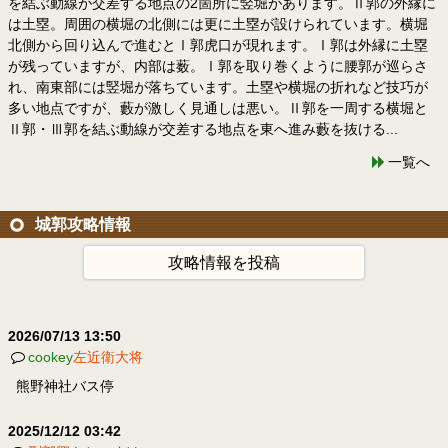
を結ぶ動線が交差する地点の2箇所に竪堀があります。Ⅱ郭の外縁に
は土塁。周囲の横堀の北側には更に土塁が設けられています。横堀
北側から回り込んで進むとⅠ郭虎口が現れます。Ⅰ郭は外縁に土塁
が残っていますが、内部は薮。Ⅰ郭を取り巻くように腰郭が巡らさ
れ、南東部には竪堀が落ちています。土塁や横堀の折れなど技巧が
多い地点ですが、藪が激しく見通しは悪い。Ⅱ郭を一周する横堀と
Ⅱ郭・Ⅲ郭を結ぶ動線が交差する地点を東へ進み藪を抜ける...
一覧へ
城郭攻略情報
攻略情報を投稿
2026/07/13 13:50
cookey
左近衛大将
熊野神社バス停
2025/12/12 03:42