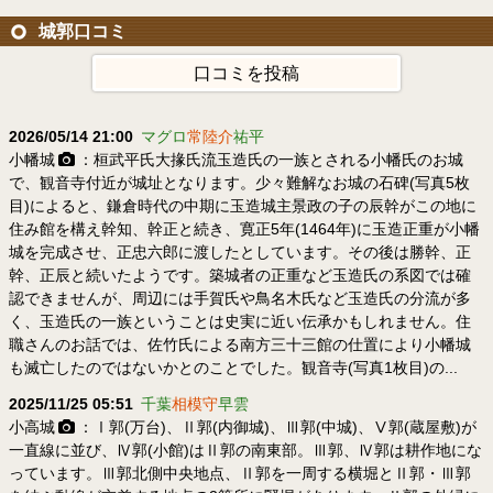
城郭口コミ
口コミを投稿
2026/05/14 21:00
マグロ
常陸介
祐平
小幡城
：桓武平氏大掾氏流玉造氏の一族とされる小幡氏のお城
で、観音寺付近が城址となります。少々難解なお城の石碑(写真5枚
目)によると、鎌倉時代の中期に玉造城主景政の子の辰幹がこの地に
住み館を構え幹知、幹正と続き、寛正5年(1464年)に玉造正重が小幡
城を完成させ、正忠六郎に渡したとしています。その後は勝幹、正
幹、正辰と続いたようです。築城者の正重など玉造氏の系図では確
認できませんが、周辺には手賀氏や鳥名木氏など玉造氏の分流が多
く、玉造氏の一族ということは史実に近い伝承かもしれません。住
職さんのお話では、佐竹氏による南方三十三館の仕置により小幡城
も滅亡したのではないかとのことでした。観音寺(写真1枚目)の...
2025/11/25 05:51
千葉
相模守
早雲
小高城
：Ⅰ郭(万台)、Ⅱ郭(内御城)、Ⅲ郭(中城)、Ⅴ郭(蔵屋敷)が
一直線に並び、Ⅳ郭(小館)はⅡ郭の南東部。Ⅲ郭、Ⅳ郭は耕作地にな
っています。Ⅲ郭北側中央地点、Ⅱ郭を一周する横堀とⅡ郭・Ⅲ郭