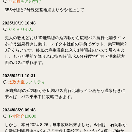
刑部卿
もとのすけ
355号線と2号線交差地点よりやや北上して
2025/10/19 10:48
りゃんりゃん
先人の教えどおりJR鹿島線の延方駅から広域バス鹿行北浦ライン
あそう温泉行きに乗り、レイク本社前の手前でゲット。乗車時間2
0分くらいです。終点の麻生温泉に入り1時間後のバスで帰るもよ
し、もっと手前で降りれば待ち時間が10分程度で行方・潮来駅方
面のバスに乗れます。
2025/02/11 10:31
太政大臣
ソノリティ
JR鹿島線の延方駅から広域バス鹿行北浦ラインあそう温泉行きに
乗れば、バス乗車中に攻略できます。
2024/08/26 09:48
T-
常陸介
10000
しかし、本日2024.8.26，無事攻略出来ました。今回は、石岡駅か
ら新鉾田駅行きのバスで『玉造中学校下』というバス停まで向か