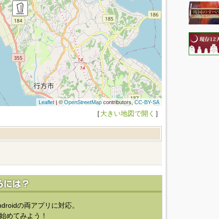
Leaflet
| ©
OpenStreetMap
contributors,
CC-BY-SA
［
大きい地図で開く
］
ndroidの両アプリに対応。
始めてみよう！