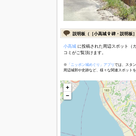
説明板（［小高城
碑・説明板
小高城
に投稿された周辺スポット（
コミがご覧頂けます。
※
「ニッポン城めぐり」アプリ
では、スタン
周辺城郭や史跡など、様々な関連スポット
+
−