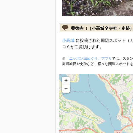
養徳寺（［小高城
寺社・史跡
小高城
に投稿された周辺スポット（
コミがご覧頂けます。
※
「ニッポン城めぐり」アプリ
では、スタン
周辺城郭や史跡など、様々な関連スポット
+
−