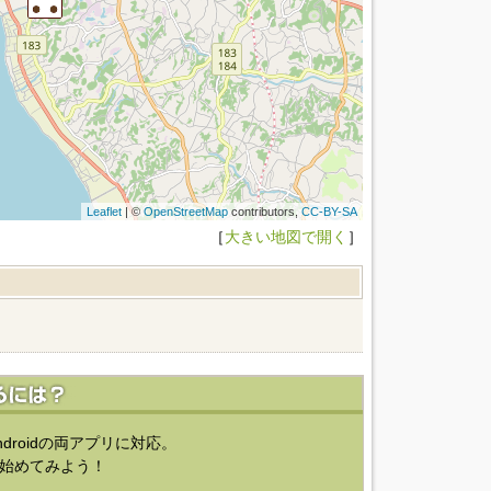
Leaflet
| ©
OpenStreetMap
contributors,
CC-BY-SA
［
大きい地図で開く
］
ndroidの両アプリに対応。
始めてみよう！