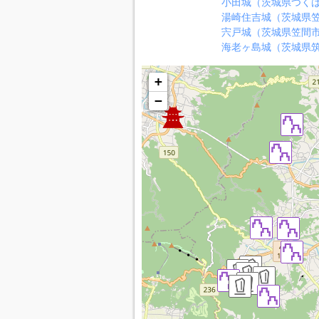
小田城（茨城県つく
湯崎住吉城（茨城県
宍戸城（茨城県笠間
海老ヶ島城（茨城県
+
−