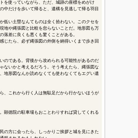
トを使っていながら、ただ、城跡の座標をめがけ
の中だけを歩いて帰ると、遺構を見逃して帰る羽目
か低い土塁なんてものは全く拾わない。このクセを
現地や縄張図と比較を怠らないことだ。地形図も万
の落差に良くも悪くも驚くことがある。
感じたら、必ず縄張図の外側を納得いくまで歩き回
いのである。背後から攻められる可能性があるのだ
ゃないかと考えるだろう。そう考えたら、縄張図な
、地形図なんか読めなくても使わなくてもエグい遺
ら、これから行く人は無駄足だから行かないほうが
。顕徳院の駐車場もおことわりすれば貸してくれる
民の方に会ったら、しっかりご挨拶と城を見にきた