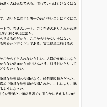
藪漕ぐのは億劫である。慣れていれば行けなくはな
。
て、辺りを見渡すと右手の藪が薄いことにすぐに気
ートで、普通のルート。ごく普通のありふれた藪漕
視界が利く平場に出た。
ら見えるのだから、ここから行かない手はない。
る郭をただ行くだけである。実に簡単に行けるの
そこからすら入れないらしい。入口の候補にもなら
からない斜面から回り込んだり、取り付いたりして
どやりたくない。
微細な地形図の公開がなく、傾斜量図頼みだった。
追加で微細な地形図が公開された。これにより、既
るようになった。
えぐい竪堀だ。傾斜量図でも明らかに見えるものが