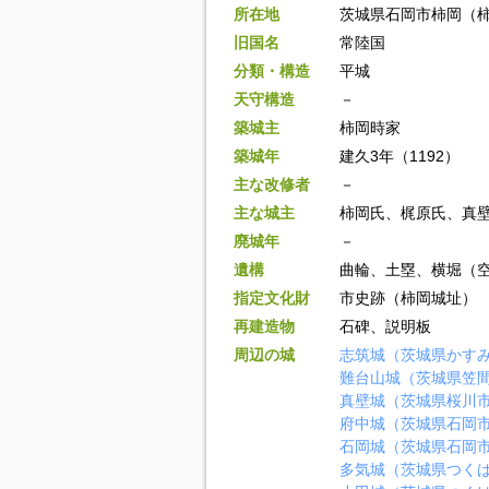
所在地
茨城県石岡市柿岡（
旧国名
常陸国
分類・構造
平城
天守構造
－
築城主
柿岡時家
築城年
建久3年（1192）
主な改修者
－
主な城主
柿岡氏、梶原氏、真
廃城年
－
遺構
曲輪、土塁、横堀（
指定文化財
市史跡（柿岡城址）
再建造物
石碑、説明板
周辺の城
志筑城（茨城県かす
難台山城（茨城県笠
真壁城（茨城県桜川
府中城（茨城県石岡
石岡城（茨城県石岡
多気城（茨城県つく