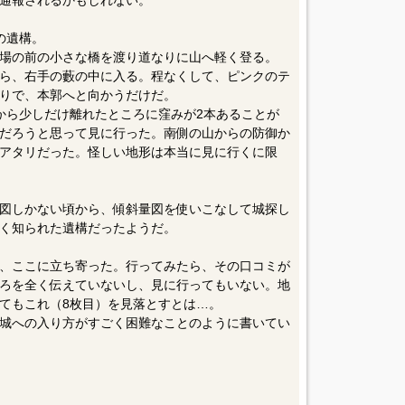
通報されるかもしれない。
の遺構。
場の前の小さな橋を渡り道なりに山へ軽く登る。
ら、右手の藪の中に入る。程なくして、ピンクのテ
りで、本郭へと向かうだけだ。
から少しだけ離れたところに窪みが2本あることが
だろうと思って見に行った。南側の山からの防御か
アタリだった。怪しい地形は本当に見に行くに限
図しかない頃から、傾斜量図を使いこなして城探し
く知られた遺構だったようだ。
、ここに立ち寄った。行ってみたら、その口コミが
ろを全く伝えていないし、見に行ってもいない。地
てもこれ（8枚目）を見落とすとは…。
城への入り方がすごく困難なことのように書いてい