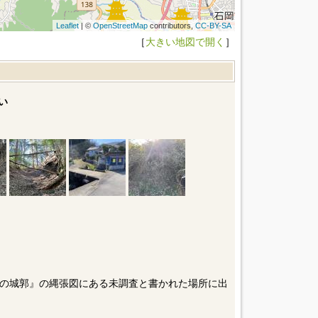
Leaflet
| ©
OpenStreetMap
contributors,
CC-BY-SA
［
大きい地図で開く
］
い
の城郭』の縄張図にある未調査と書かれた場所に出