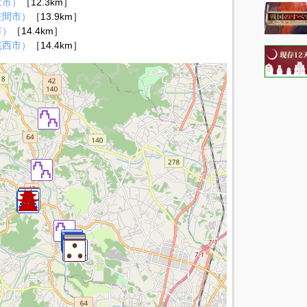
ば市）
［12.3km］
笠間市）
［13.9km］
市）
［14.4km］
筑西市）
［14.4km］