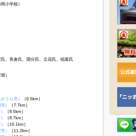
柿岡小学校）
壁氏、長倉氏、国分氏、立花氏、稲葉氏
空堀）
みがうら市）
［6.5km］
間市）
［7.7km］
市）
［8.5km］
市）
［8.7km］
市）
［10.1km］
ば市）
［11.2km］