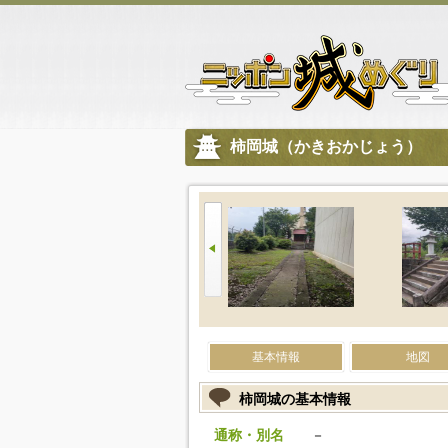
柿岡城（かきおかじょう）
基本情報
地図
柿岡城の基本情報
通称・別名
－