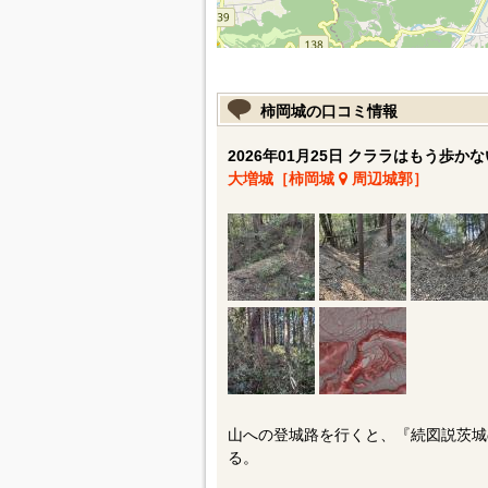
柿岡城の口コミ情報
2026年01月25日 クララはもう歩かな
大増城［柿岡城
周辺城郭］
山への登城路を行くと、『続図説茨城
る。