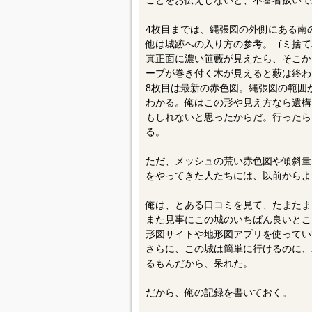
ことをお伝えしないと、不審者扱いで
4枚目までは、縄張図の外側にある南
他は城跡への入り方の参考。ゴミ捨て
真正面に濃い笹藪が見えたら、そこか
ープが巻き付く木が見えると藪は終わ
8枚目は最新の赤色図。縄張図の範囲
わかる。俺はこの形や見え方なら遺構
もしれないと思ったからだ。行ったら
る。
ただ、メッシュの荒い赤色図や傾斜量
をやってきた人たちには、以前からよ
俺は、とある口コミを見て、たまたま
また見事にこの城のいちばん良いとこ
形図サイトや地形図アプリを使ってい
さらに、この城は簡単に行けるのに、
るもんだから、呆れた。
だから、俺の記録を書いておく。