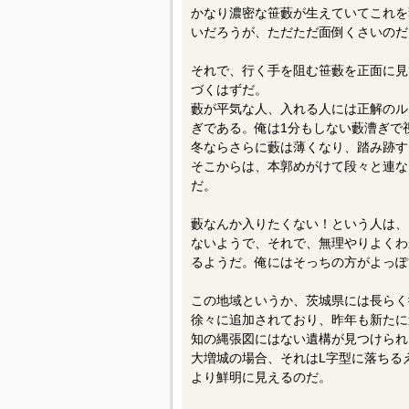
かなり濃密な笹藪が生えていてこれを
いだろうが、ただただ面倒くさいのだ
それで、行く手を阻む笹藪を正面に見
づくはずだ。
藪が平気な人、入れる人には正解のル
ぎである。俺は1分もしない藪漕ぎで
冬ならさらに藪は薄くなり、踏み跡す
そこからは、本郭めがけて段々と連な
だ。
藪なんか入りたくない！という人は、
ないようで、それで、無理やりよくわ
るようだ。俺にはそっちの方がよっぽ
この地域というか、茨城県には長らく
徐々に追加されており、昨年も新たに
知の縄張図にはない遺構が見つけられ
大増城の場合、それはL字型に落ちる
より鮮明に見えるのだ。