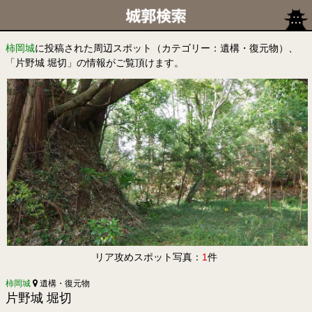
柿岡城
に投稿された周辺スポット（カテゴリー：遺構・復元物）、
「片野城 堀切」の情報がご覧頂けます。
リア攻めスポット写真：
1
件
柿岡城
遺構・復元物
片野城 堀切