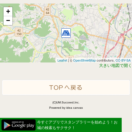
+
−
Leaflet
| ©
OpenStreetMap
contributors,
CC-BY-SA
大きい地図で開く
(C)UM.Succeed,Inc.
Powered by idea canvas
今すぐアプリでスタンプラリーを始めよう！お
城の検索もサクサク！