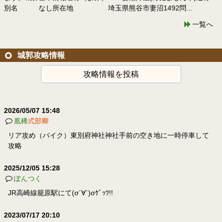
別名 なし所在地 埼玉県熊谷市妻沼1492問...
一覧へ
城郭攻略情報
攻略情報を投稿
2026/05/07 15:48
凰稀
式部卿
リア攻め（バイク）東別府神社神社手前の空き地に一時停車して
攻略
2025/12/05 15:28
ぽんつく
JR高崎線籠原駅にて(σ´∀`)σｹﾞｯﾂ!!
2023/07/17 20:10