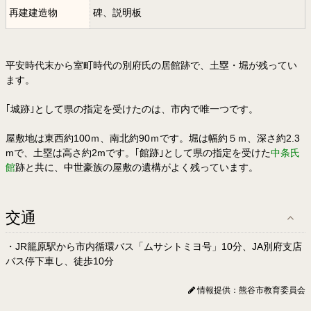
再建建造物
碑、説明板
平安時代末から室町時代の別府氏の居館跡で、土塁・堀が残ってい
ます。
｢城跡｣として県の指定を受けたのは、市内で唯一つです。
屋敷地は東西約100ｍ、南北約90ｍです。堀は幅約５ｍ、深さ約2.3
mで、土塁は高さ約2mです。｢館跡｣として県の指定を受けた
中条氏
館
跡と共に、中世豪族の屋敷の遺構がよく残っています。
交通
・JR籠原駅から市内循環バス「ムサシトミヨ号」10分、JA別府支店
バス停下車し、徒歩10分
情報提供：熊谷市教育委員会