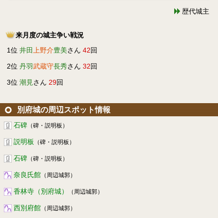
歴代城主
来月度の城主争い戦況
1位
井田
上野介
豊美
さん
42
回
2位
丹羽
武蔵守
長秀
さん
32
回
3位
潮見
さん
29
回
別府城の周辺スポット情報
石碑
（碑・説明板）
説明板
（碑・説明板）
石碑
（碑・説明板）
奈良氏館
（周辺城郭）
香林寺（別府城）
（周辺城郭）
西別府館
（周辺城郭）