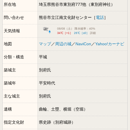
所在地
埼玉県熊谷市東別府777他（東別府神社）
問い合わせ
熊谷市立江南文化財センター［
電話
］
08/08（土） 降水確率：40%
天気情報
34℃［+1］
26℃［±0］
詳細
地図
マップ
／
周辺の城
／
NaviCon
／
Yahoo!カーナビ
分類・構造
平城
築城主
別府氏
築城年
平安時代
主な城主
別府氏
遺構
曲輪、土塁、横堀（空堀）
指定文化財
県史跡（別府城跡）