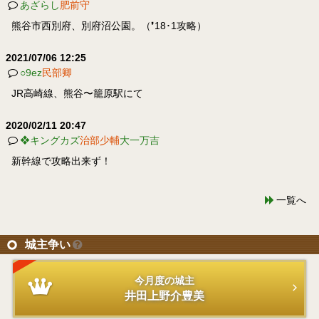
あざらし
肥前守
熊谷市西別府、別府沼公園。（❜18･1攻略）
2021/07/06 12:25
○9ez
民部卿
JR高崎線、熊谷〜籠原駅にて
2020/02/11 20:47
❖キングカズ
治部少輔
大一万吉
新幹線で攻略出来ず！
一覧へ
城主争い
今月度の城主
井田上野介豊美