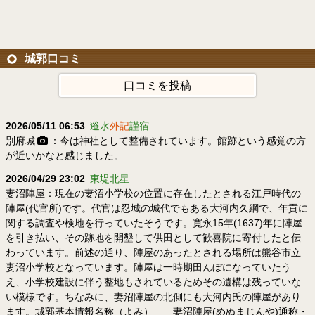
城郭口コミ
口コミを投稿
2026/05/11 06:53
逧水
外記
謹宿
別府城
：今は神社として整備されています。館跡という感覚の方
が近いかなと感じました。
2026/04/29 23:02
東堤北星
妻沼陣屋：現在の妻沼小学校の位置に存在したとされる江戸時代の
陣屋(代官所)です。代官は忍城の城代でもある大河内久綱で、年貢に
関する調査や検地を行っていたそうです。寛永15年(1637)年に陣屋
を引き払い、その跡地を開墾して供田として歓喜院に寄付したと伝
わっています。前述の通り、陣屋のあったとされる場所は熊谷市立
妻沼小学校となっています。陣屋は一時期田んぼになっていたう
え、小学校建設に伴う整地もされているためその遺構は残っていな
い模様です。ちなみに、妻沼陣屋の北側にも大河内氏の陣屋があり
ます。城郭基本情報名称（よみ） 妻沼陣屋(めぬまじんや)通称・