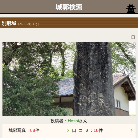
別府城
（べっぷじょう）
投稿者：
Hoshi
さん
城郭写真：
88
件
口 コ ミ：
18
件