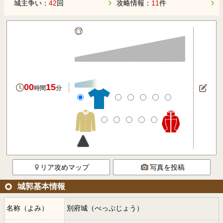
城主争い：
42
回
攻略情報：
11
件
00
15
時間
分
リア攻めマップ
写真を投稿
城郭基本情報
名称（よみ）
別府城（べっぷじょう）