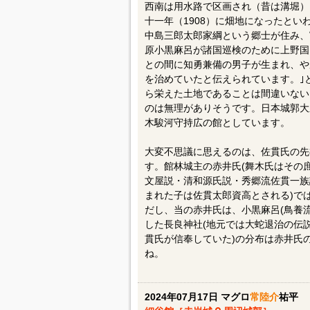
西南は用水路で区画され（昔は溝堀）
十一年（1908）に畑地になったとい
中島三郎太郎家綱という郷士が住み、
原小黒麻呂が諸国巡検のために上野国
との間に知勇兼備の男子が生まれ、や
を治めていたと伝えられています。｣
ら栄えた土地であることは間違いない
のは無理がありそうです。日本城郭大
木駿河守持広の館としています。
大変不思議に思えるのは、佐貫氏の先
す。館林城主の赤井氏(舞木氏はその
文屋説・清和源氏説・秀郷流佐貫一族
まれた子は佐貫太郎資高とされる)で
だし、当の赤井氏は、小黒麻呂(鳥養流
した長良神社(地元では大蛇退治の伝
貫氏が信奉していた)の分布は赤井氏
ね。
2024年07月17日 マグロ
常陸介
祐平