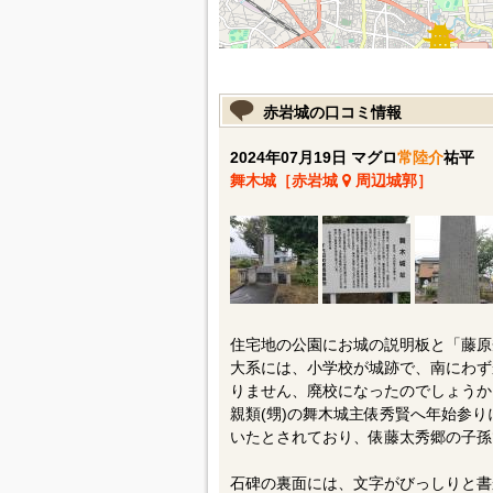
赤岩城の口コミ情報
2024年07月19日 マグロ
常陸介
祐平
舞木城［赤岩城
周辺城郭］
住宅地の公園にお城の説明板と「藤原
大系には、小学校が城跡で、南にわず
りません、廃校になったのでしょうか
親類(甥)の舞木城主俵秀賢へ年始参
いたとされており、俵藤太秀郷の子孫
石碑の裏面には、文字がびっしりと書