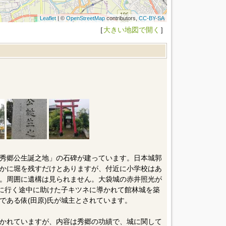
Leaflet
| ©
OpenStreetMap
contributors,
CC-BY-SA
［
大きい地図で開く
］
秀郷公生誕之地」の石碑が建っています。日本城郭
かに堀を残すだけとありますが、付近に小学校はあ
。周囲に遺構は見られません。大袋城の赤井照光が
りに行く途中に助けた子キツネに導かれて館林城を築
である俵(田原)氏が城主とされています。
かれていますが、内容は秀郷の功績で、城に関して