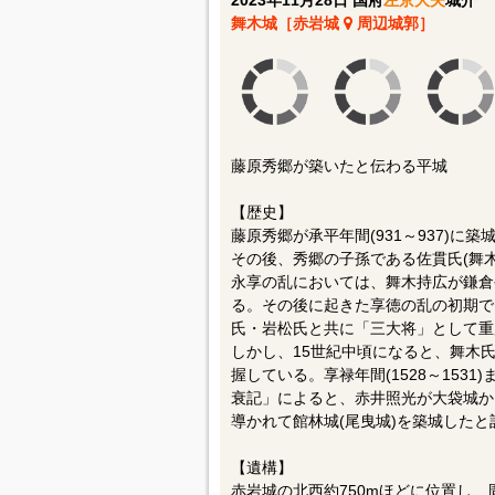
2023年11月28日 国府
左京大夫
城介
舞木城［赤岩城
周辺城郭］
藤原秀郷が築いたと伝わる平城
【歴史】
藤原秀郷が承平年間(931～937)に
その後、秀郷の子孫である佐貫氏(舞木
永享の乱においては、舞木持広が鎌倉
る。その後に起きた享徳の乱の初期で
氏・岩松氏と共に「三大将」として重
しかし、15世紀中頃になると、舞木
握している。享禄年間(1528～153
衰記」によると、赤井照光が大袋城か
導かれて館林城(尾曳城)を築城したと