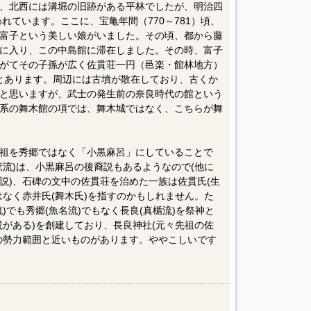
、北西には溝堀の旧跡がある平林でしたが、明治四
われています。ここに、宝亀年間（770～781）頃、
富子という美しい娘がいました。その頃、都から藤
に入り、この中島館に滞在しました。その時、富子
がてその子孫が広く佐貫荘一円（邑楽・館林地方）
とあります。周辺には古墳が散在しており、古くか
と思いますが、武士の発生前の奈良時代の館という
系の舞木館の項では、舞木城ではなく、こちらが舞
祖を秀郷ではなく「小黒麻呂」にしていることで
庶流)は、小黒麻呂の後裔説もあるようなので(他に
説)、石碑の文中の佐貫荘を治めた一族は佐貫氏(生
はなく赤井氏(舞木氏)を指すのかもしれません。た
)でも秀郷(魚名流)でもなく長良(真楯流)を祭神と
説がある)を創建しており、長良神社(元々先祖の佐
の勢力範囲と近いものがあります。ややこしいです