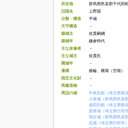
所在地
群馬県邑楽郡千代田町
旧国名
上野国
分類・構造
平城
天守構造
－
築城主
佐貫嗣綱
築城年
鎌倉時代
主な改修者
－
主な城主
佐貫氏
廃城年
－
遺構
曲輪、横堀（空堀）
指定文化財
－
再建造物
－
周辺の城
中条氏館（埼玉県熊
小泉城（群馬県邑楽
成田氏館（埼玉県熊
皿尾城（埼玉県行田
鶉古城（群馬県邑楽
忍城（埼玉県行田市