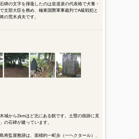
石碑の文字を揮毫したのは皇道派の代表格で犬養・
で文部大臣を務め、極東国際軍事裁判でA級戦犯と
将の荒木貞夫です。
舞木城から2kmほど北にある館です。土塁の痕跡に見
」の石碑が建っています。
島将監屋敷跡は、面積約一町歩（一ヘクタール）、