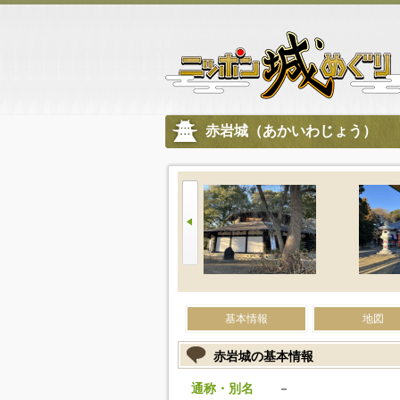
赤岩城（あかいわじょう）
基本情報
地図
赤岩城の基本情報
通称・別名
－