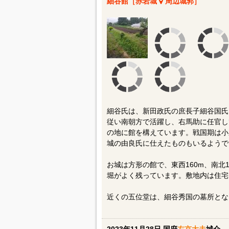
細谷館［赤岩城
周辺城郭］
細谷氏は、新田政氏の庶長子細谷国氏
従い南朝方で活躍し、右馬助に任官し
の地に館を構えています。戦国期は小
城の由良氏に仕えたものもいるようで
お城は方形の館で、東西160m、南北
堀がよく残っています。敷地内は住宅
近くの五位堂は、細谷秀国の墓所とな