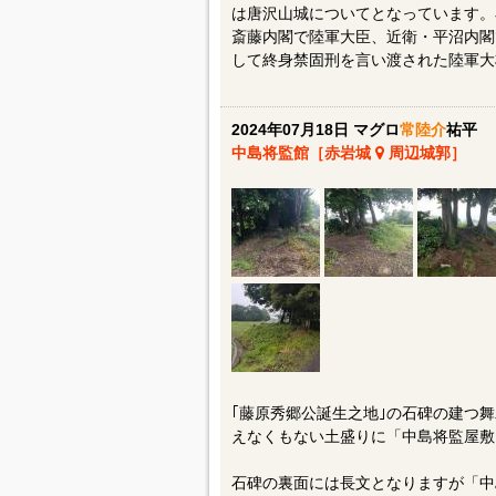
は唐沢山城についてとなっています。
斎藤内閣で陸軍大臣、近衛・平沼内閣
して終身禁固刑を言い渡された陸軍大
2024年07月18日 マグロ
常陸介
祐平
中島将監館［赤岩城
周辺城郭］
｢藤原秀郷公誕生之地｣の石碑の建つ
えなくもない土盛りに「中島将監屋敷
石碑の裏面には長文となりますが「中