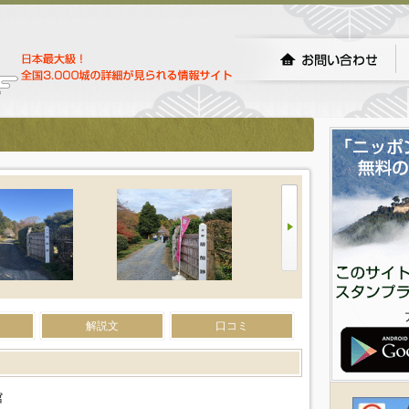
解説文
口コミ
館