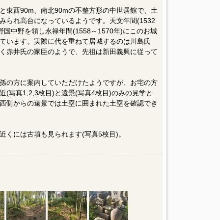
と東西90m、南北90mの不整方形の中世居館で、土
られ高台になっているようです。天文年間(1532
国中野を領し永禄年間(1558～1570年)にこのお城
ています。実際に代を重ねて居城するのは川島氏
く赤井氏の家臣のようで、先祖は新田義興に従って
孫の方に案内していただけたようですが、お宅の方
写真1,2,3枚目)と遠景(写真4枚目)のみの見学と
西側からの遠景では土塁に囲まれた土塁を確認でき
近くには古墳も見られます(写真5枚目)。