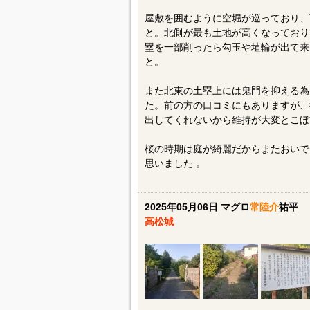
屋敷を囲むように空堀が巡っており、
と。北側が最も土地が高くなっており
塁を一部削ったら勾玉や埴輪が出て来
と。
また北東の土塁上には鬼門を抑える為
た。前の方の口コミにもありますが、
出してくれないから維持が大変とこぼ
桜の時期は庭が綺麗だからまたおいで
思いました 。
2025年05月06日 マグロ
常陸介
祐平
高松城