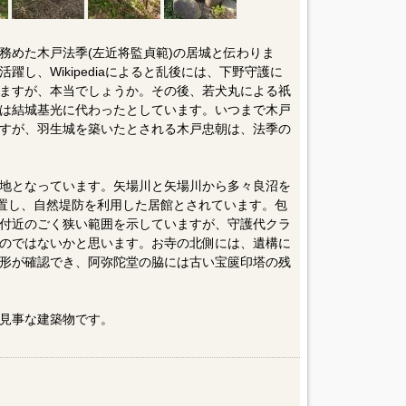
務めた木戸法季(左近将監貞範)の居城と伝わりま
し、Wikipediaによると乱後には、下野守護に
ますが、本当でしょうか。その後、若犬丸による祇
は結城基光に代わったとしています。いつまで木戸
すが、羽生城を築いたとされる木戸忠朝は、法季の
地となっています。矢場川と矢場川から多々良沼を
位置し、自然堤防を利用した居館とされています。包
付近のごく狭い範囲を示していますが、守護代クラ
のではないかと思います。お寺の北側には、遺構に
形が確認でき、阿弥陀堂の脇には古い宝篋印塔の残
見事な建築物です。