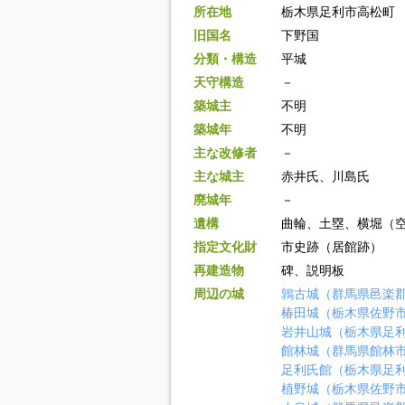
所在地
栃木県足利市高松町
旧国名
下野国
分類・構造
平城
天守構造
－
築城主
不明
築城年
不明
主な改修者
－
主な城主
赤井氏、川島氏
廃城年
－
遺構
曲輪、土塁、横堀（
指定文化財
市史跡（居館跡）
再建造物
碑、説明板
周辺の城
鶉古城（群馬県邑楽
椿田城（栃木県佐野
岩井山城（栃木県足
館林城（群馬県館林
足利氏館（栃木県足
植野城（栃木県佐野