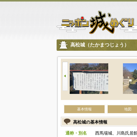
高松城（たかまつじょう）
基本情報
地図
高松城の基本情報
通称・別名
西馬場城、川島氏居