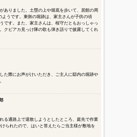
がありました。土塁の上や堀底を歩いて、居館の周
のようです。東側の堀跡は、家主さんが子供の頃
うです。また、家主さんは、桜守だともおっしゃっ
。クビアカ見っけ隊の歌も弾き語りで披露してくれ
した際にお声がけいただき、ご主人に邸内の堀跡や
。
郎
れる通路上で退散しようとしたところ、庭先で作業
を掛けられたので、はいと答えたらご当主様が敷地を