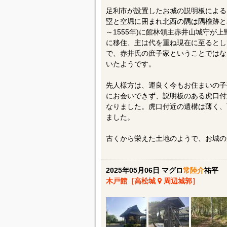
足利市が設置したお城の説明板による
塁と空堀に囲まれ北西の隅は隅櫓跡とみ
～1555年)に館林領主赤井山城守が上野
に移住、主は代を重ね現在に至るとし
で、赤井氏の庶子家ということではな
いたようです。
先人様方は、運良く今もお住まいの子
にお会いできず、説明板のある虎口付近(
なりました。虎口付近の遺構は薄く、
ました。
古くから栄えた土地のようで、お城の
2025年05月06日 マグロ
常陸介
祐平
木戸館［高松城
周辺城郭］