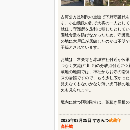
古河公方足利氏の重臣で下野守護代を
す。小山義政の乱で大将の一人として活躍
就任し守護所を足利に移したとしてい
園城奪還を防げなかったため、守護職
の地に木戸氏が居館したのかは不明で
子孫とされています。
お城は、常楽寺と赤城神社付近が伝承
つなぐ支流(江川？)の分岐点付近に
蔵地の地図では、神社からお寺の南側
スの居館ですので、もう少し広かった
見えなくもないかなり薄い虎口状の地
欠も見られます。
境内に建つ阿弥陀堂は、藁葺き屋根の
2025年03月25日 すきみつ
武蔵守
高松城