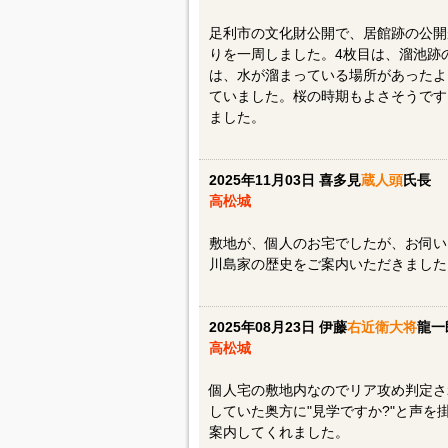
足利市の文化財公開で、居館跡の公開
りを一周しました。4枚目は、溜池跡
は、水が溜まっている場所があったよ
ていました。桜の時期もよさそうです
ました。
2025年11月03日 喜多見
蔵人頭
氏長
高松城
敷地が、個人のお宅でしたが、お伺い
川島家の歴史をご案内いただきました
2025年08月23日 伊藤
右近衛大将
龍一
高松城
個人宅の敷地内なのでリア攻め判定さ
していた奥方に"見学ですか?"と声
案内してくれました。