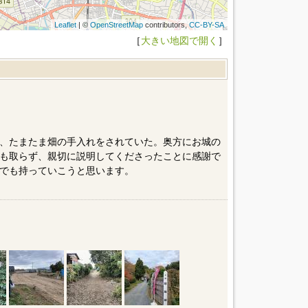
Leaflet
| ©
OpenStreetMap
contributors,
CC-BY-SA
［
大きい地図で開く
］
、たまたま畑の手入れをされていた。奥方にお城の
も取らず、親切に説明してくださったことに感謝で
でも持っていこうと思います。