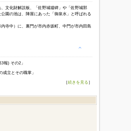
れ、文化財解説板、「佐野城墟碑」や「佐野城郭
址公園の池は、陣屋にあった「御泉水」と呼ばれる
市内寺中）に、裏門が市内赤坂町、中門が市内田島
。
3報) その2」
の成立とその職掌」
［
続きを見る
］