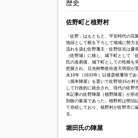
歴史
佐野町と植野村
「佐野」はもともと、平安時代の荘
地頭として根を下ろして地域に勢力
流れを汲む佐野藩主・佐野信吉は慶長7
（佐野城）に移し、城下町として「佐
氏の改易後、城下町としての性格を
把握され、日光例幣使街道天明宿が
永10年（1633年）以後彦根藩領で
（堀米陣屋）を置いて佐野領15か村
して行政的に統合され、現代の佐野
本記事の佐野陣屋（植野陣屋）が所在
別個の集落であった。植野村は明治
て存続しており、植野村が佐野市に編
る。
堀田氏の陣屋