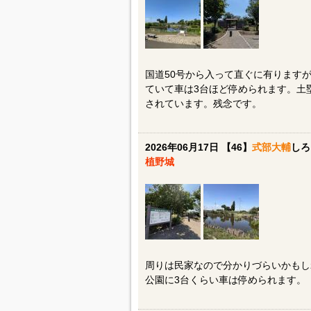
国道50号から入って直ぐに有ります
ていて車は3台ほど停められます。土
されています。残念です。
2026年06月17日 【46】
式部大輔
しろ
植野城
周りは民家なので分かりづらいかもし
公園に3台くらい車は停められます。