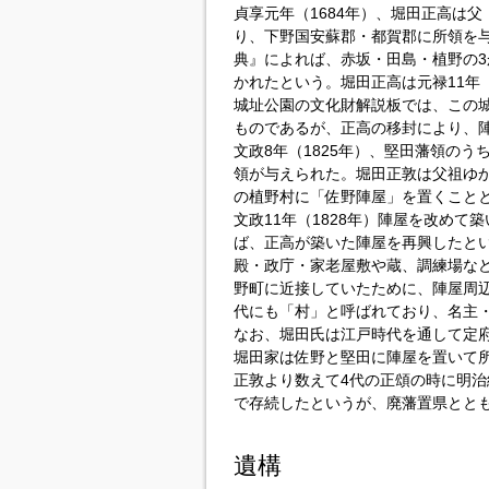
貞享元年（1684年）、堀田正高は
り、下野国安蘇郡・都賀郡に所領を
典』によれば、赤坂・田島・植野の
かれたという。堀田正高は元禄11年
城址公園の文化財解説板では、この城
ものであるが、正高の移封により、
文政8年（1825年）、堅田藩領の
領が与えられた。堀田正敦は父祖ゆ
の植野村に「佐野陣屋」を置くこと
文政11年（1828年）陣屋を改め
ば、正高が築いた陣屋を再興したと
殿・政庁・家老屋敷や蔵、調練場な
野町に近接していたために、陣屋周
代にも「村」と呼ばれており、名主
なお、堀田氏は江戸時代を通して定府
堀田家は佐野と堅田に陣屋を置いて
正敦より数えて4代の正頌の時に明治
で存続したというが、廃藩置県とと
遺構