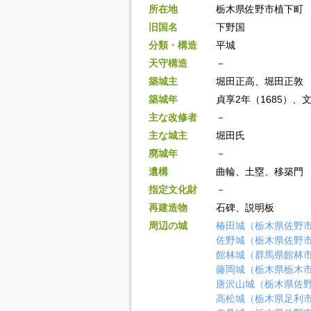
所在地
栃木県佐野市植下町
旧国名
下野国
分類・構造
平城
天守構造
－
築城主
堀田正高、堀田正敦
築城年
貞享2年（1685）、文
主な改修者
－
主な城主
堀田氏
廃城年
－
遺構
曲輪、土塁、移築門
指定文化財
－
再建造物
石碑、説明板
周辺の城
椿田城（栃木県佐野
佐野城（栃木県佐野
館林城（群馬県館林
藤岡城（栃木県栃木
唐沢山城（栃木県佐
高松城（栃木県足利