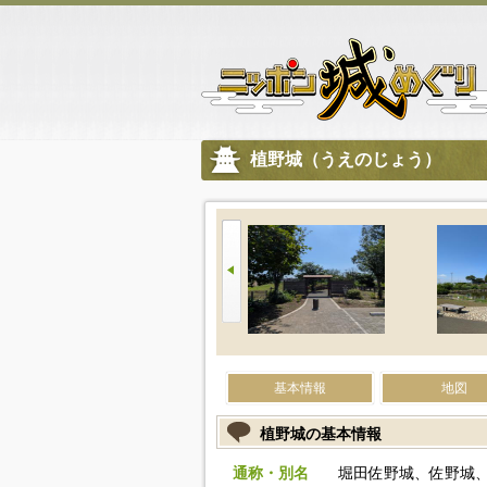
植野城（うえのじょう）
基本情報
地図
植野城の基本情報
通称・別名
堀田佐野城、佐野城