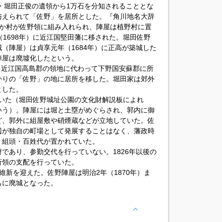
父・堀田正俊の遺領から1万石を分知されることとな
与えられて「佐野」を居所とした。『角川地名大辞
3か村が佐野領に組み入れられ、陣屋は植野村に置
（1698年）に近江国堅田藩に移された。堀田佐野
（陣屋）は貞享元年（1684年）に正高が築城した
陣屋は廃墟化したという。
うち近江国高島郡の領地に代わって下野国安蘇郡に所
かりの「佐野」の地に居所を移した。堀田家は郊外
とした。
て築いた（堀田佐野城址公園の文化財解説板によれ
いう）。陣屋には堀と土塁がめぐらされ、郭内に御
ど、郭外に組屋敷や硝煙蔵などが立地していた。佐
辺が独自の町場として発展することはなく、藩政時
・組頭・百姓代が置かれていた。
であり、参勤交代を行っていない。1826年以後の
所領の支配を行っていた。
維新を迎えた。佐野陣屋は明治2年（1870年）ま
もに廃城となった。