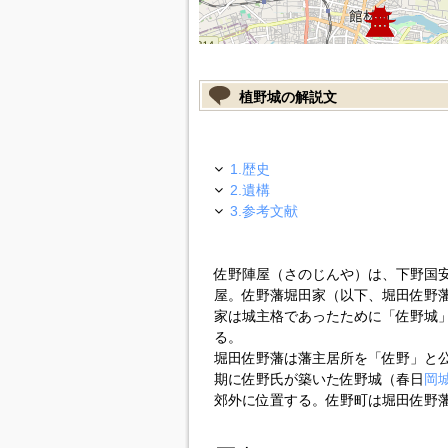
植野城の解説文
1.歴史
2.遺構
3.参考文献
佐野陣屋（さのじんや）は、下野国
屋。佐野藩堀田家（以下、堀田佐野
家は城主格であったために「佐野城
る。
堀田佐野藩は藩主居所を「佐野」と
期に佐野氏が築いた佐野城（春日
岡
郊外に位置する。佐野町は堀田佐野