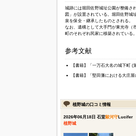
城跡には堀田佐野城址公園が整備さ
図」が設置されている。堀田佐野城
泉を保全・継承したものとされる。
なお、遺構として大手門が東光寺（
町のそれぞれ民家に移築されている
参考文献
【書籍】「一万石大名の城下町 (第
【書籍】「堅田藩における大庄屋
植野城の口コミ情報
2026年06月18日 石堂
駿河守
Lucifer
植野城