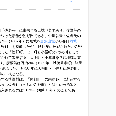
園「佐野荘」に由来する広域地名であり、佐野荘の
を張った豪族が佐野氏である。中世以来の佐野氏の
年（1602年）に居城を
唐沢山城
から春日
岡城
野町」を整備したが、1614年に改易された。佐野
失った「佐野町」は、町と小屋町の2つの町として
置かれて繁栄する。天明町・小屋町を含む地域は寛
あり、彦根藩は万治2年（1659年）以後堀米町に陣屋
を統治した。明治初年に天明町・小屋町は佐野町と
市の中核となる。
する植野村は、「佐野町」の南約1kmに所在する
以後も佐野町（のちに佐野市）とは別の自治体とし
入されるのは1943年（昭和18年）のことであ