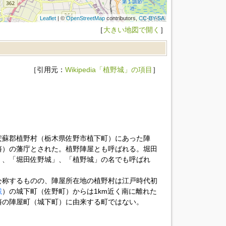
Leaflet
| ©
OpenStreetMap
contributors,
CC-BY-SA
［
大きい地図で開く
］
［引用元：
Wikipedia「植野城」の項目
］
安蘇郡植野村（栃木県佐野市植下町）にあった陣
藩）の藩庁とされた。植野陣屋とも呼ばれる。堀田
」、「堀田佐野城」、「植野城」の名でも呼ばれ
公称するものの、陣屋所在地の植野村は江戸時代初
城
）の城下町（佐野町）からは1km近く南に離れた
藩の陣屋町（城下町）に由来する町ではない。