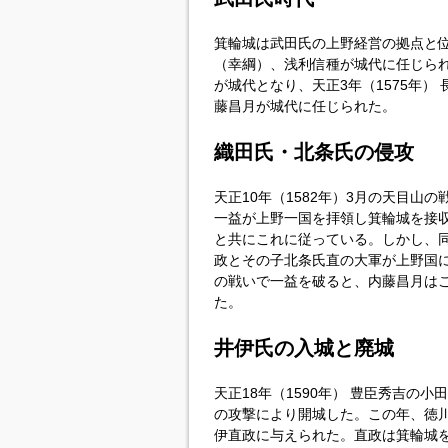
箕輪城は武田氏の上野経営の拠点と
（幸綱）、浅利信種が城代に任じられ
が城代となり、天正3年（1575年
藤昌月が城代に任じられた。
織田氏・北条氏の侵攻
天正10年（1582年）3月の天目山
一益が上野一国を拝領し箕輪城を接
と共にこれに従っている。しかし、同
政とその子北条氏直の大軍が上野国に
の戦いで一益を破ると、内藤昌月は
た。
井伊氏の入城と廃城
天正18年（1590年） 豊臣秀吉の
の攻撃により開城した。この年、徳川
伊直政に与えられた。直政は箕輪城を