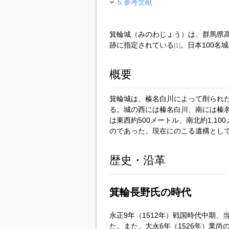
5.参考文献
箕輪城（みのわじょう）は、群馬県
跡に指定されている
。日本100名
[1]
概要
箕輪城は、榛名白川によって削られ
る。城の西には榛名白川、南には榛
は東西約500メートル、南北約1,1
のであった。現在にのこる遺構とし
歴史・沿革
箕輪長野氏の時代
永正9年（1512年）戦国時代中期
た。また、大永6年（1526年）業