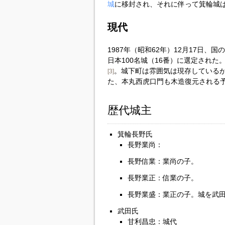
城
に移封され、それに伴って箕輪城は
現代
1987年（昭和62年）12月17日、国
日本100名城（16番）に選定された
。城下町は雰囲気は現存している
[3]
た、本丸西虎口門も木造復元される
歴代城主
箕輪長野氏
長野業尚：
長野信業：業尚の子。
長野業正：信業の子。
長野業盛：業正の子。城を武
武田氏
甘利昌忠：城代