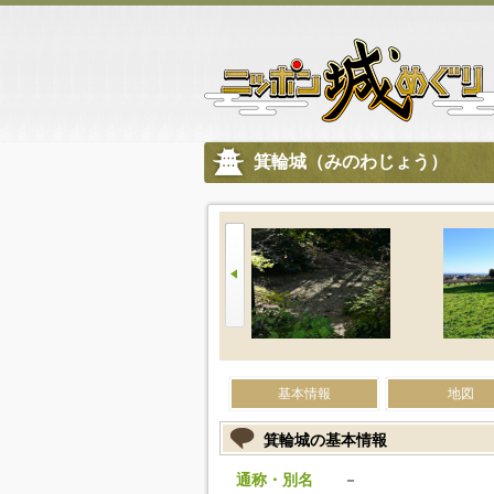
箕輪城（みのわじょう）
基本情報
地図
箕輪城の基本情報
通称・別名
－