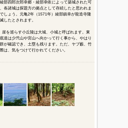
綾部四郎次郎幸郷・綾部幸依によって築城された可
、各諸城は探題方の拠点として存続したと思われま
しょう。元亀2年（1571年）綾部鎮幸が龍造寺隆
滅したとされます。
り、崖を巡らす小丘陵は大城、小城と呼ばれます。東
底道は少弐山や宮山へ向かって行く事から、やはり
群が確認でき、土塁も残ります。ただ、ヤブ藪、竹
際は、気をつけて行かれてください。