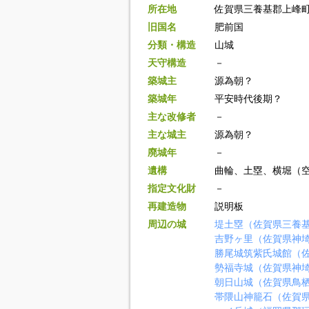
所在地
佐賀県三養基郡上峰
旧国名
肥前国
分類・構造
山城
天守構造
－
築城主
源為朝？
築城年
平安時代後期？
主な改修者
－
主な城主
源為朝？
廃城年
－
遺構
曲輪、土塁、横堀（
指定文化財
－
再建造物
説明板
周辺の城
堤土塁（佐賀県三養
吉野ヶ里（佐賀県神
勝尾城筑紫氏城館（
勢福寺城（佐賀県神
朝日山城（佐賀県鳥
帯隈山神籠石（佐賀