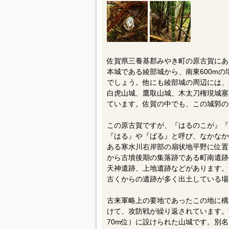
佐賀県三養基郡みやき町の原古賀にあ
本城である綾部城から、南東600m
でしょう。他にも綾部城の周辺には、
白虎山城、鷹取山城、木太刀権現城塞
ています。佐賀の中でも、この城郭の
この原古賀ですが、『はるのこが』『
『はる』や『ばる』と呼び、なかなか
ある寒水川右岸部の扇状地平野に位置
から古墳後期の集落跡である町南遺跡
天神遺跡、上地遺跡などがあります。
古くからの遺跡が多く出土している場
古来軍略上の要地であったこの地に構
けて、攻防戦が繰り返されています。
70m位）に設けられた山城です。別