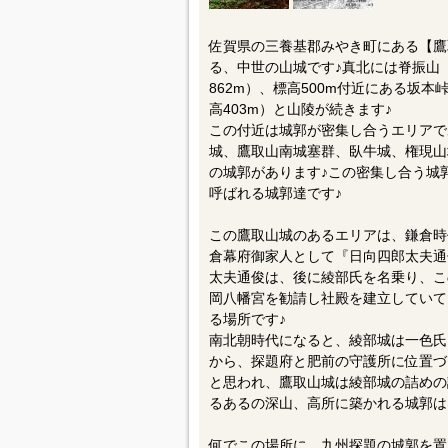
佐賀県の三養基郡みやき町にある【鷹
る、中世の山城です♪真北には脊振山（
862m）、標高500m付近にある坂
高403m）と山陵が続きます♪
この付近は城郭が密集し合うエリアで
城、鷹取山南城塞群、臥牛城、権現山
の城郭があります♪この密集し合う城
呼ばれる城郭達です♪
この鷹取山城のあるエリアは、鎌倉時
倉幕府御家人として『日向四郎太夫通
太夫通俊は、後に綾部氏を名乗り、この
岡八幡宮を勧請し社殿を建立していて
る場所です♪
南北朝時代になると、綾部城は一色氏
から、探題府と肥前の守護所に位置づ
と思われ、鷹取山城は綾部城の詰めの
るあるの深山、高所に築かれる城郭は
何でこの場所に、九州探題の城郭を置