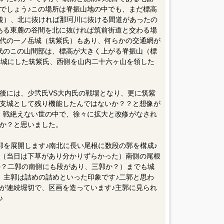
でしょう♪この場所は脊振山地の中でも、まだ標高
前後）、北に抜ければ那珂川に抜ける間道があったの
ある東麓の谷間を北に抜ければ筑前街道と交わる場
代の一ノ岳城（筑紫氏）もあり、何らかの交通網が
代のこの山間部は、標高が大きく上がる脊振山（標
を本城にした筑紫氏、西側を山内二十六ヶ山を領した
後には、少弐氏VS大内氏の戦場となり、更に筑紫
支城として残り機能したんではないか？？と想像が
、戦絶えない世の中で、徐々に拡大と改修がなされ
か？と思いました。
郭を展開します♪南北に長い尾根に数段の郭を構成♪
（当日は下草があり分かりずらかった）南側の尾根
郭か？二郭の南側にも段があり、三郭か？）までも城
で、主郭は詰めの詰めといった印象です♪二郭と思わ
が連続堀切で、区画を造っています♪主郭に見られ
♪