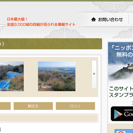
う）
解説文
口コミ
城