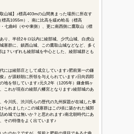
取山城】♪標高403mの山間奥まった場所に所在す
標高1055m）、南に比高を緩め蛤岳（標高
本峠・七曲峠（やや東側）、更に南西側に鷹取山（標
あり、半径2キロ以内に綾部城、少弐山城、白虎山
城塞群に、鎮西山城、この鷹取山城などなど、多く
郭は？いずれも綾部城を中心とした、綾部城群とも
代には綾部庄として成立しています♪肥前第一の鎌
俊』が源頼朝に所領を与えられています♪日向四郎
地を領しています♪元久2年（1205年）鎌倉鶴ヶ
、これが現在の綾部八幡宮となります♪綾部城のあ
、今川氏、渋川氏らの歴代の九州探題が在城した事
けられました♪この城塞群はこの頃に築かれた城郭
詰め城では無いか？と思われます♪南北朝時代にあ
、その特徴をよく出ています♪
いたのか？ですが、筑前と肥前の境目である七曲