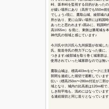
峠、坂本峠を監視する目的があったの
が緩い場所にあり（高所でも550m
でしょう♪現に、鷹取山城、綾部城の
所があり、更に山深い場所には戦国時
あったと思われます♪因みに、戦国時
高1055m）を境に、東側は勝尾城
神代氏の領域と感じています♪
今川氏や渋川氏ら九州探題が在城した
氏、龍造寺氏の勢力下になった後に、
つきます♪綾部城を取り巻く城塞群は
使用されていった城塞群なのでは無い
鷹取山城は、標高403mをピークに主
郭間を連続した堀切で遮断しています
伝い（標高250m〜280m付近が二
域となり、城内の比高差は120m程
しき削平地も、浅めにはなっています
る連続堀切と同じ造りとなっています