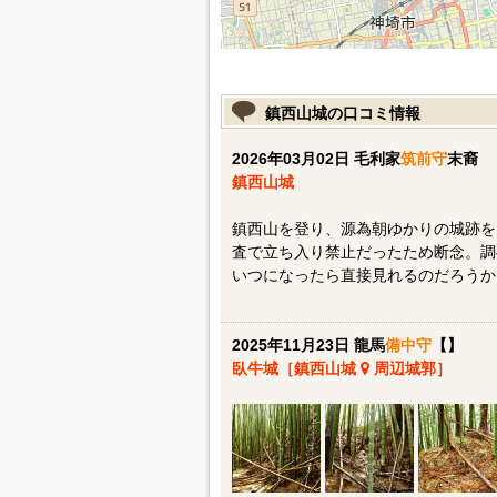
鎮西山城の口コミ情報
2026年03月02日 毛利家
筑前守
末裔
鎮西山城
鎮西山を登り、源為朝ゆかりの城跡を
査で立ち入り禁止だったため断念。調
いつになったら直接見れるのだろうか
2025年11月23日 龍馬
備中守
【】
臥牛城［鎮西山城
周辺城郭］