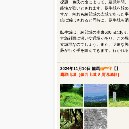
探題一色氏の命によって、建武年間、
能性が強いとされます。臥牛城を始め
すが、何れも綾部城の支城であった事で
信に滅ぼされると同時に、臥牛城も消
臥牛城は、綾部城の南東600mにあ
方急斜面に深い交通堀があり、この堀
支城群なのでしょう。また、明瞭な郭
藪が行く手を阻んできます。行かれる
2024年11月10日 龍馬
備中守
【】
鷹取山城［鎮西山城
周辺城郭］