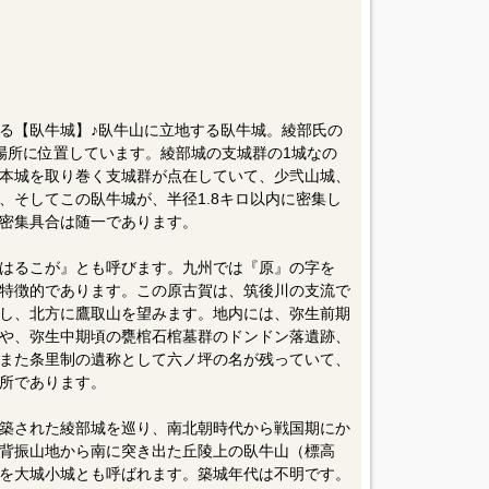
る【臥牛城】♪臥牛山に立地する臥牛城。綾部氏の
の場所に位置しています。綾部城の支城群の1城なの
本城を取り巻く支城群が点在していて、少弐山城、
、そしてこの臥牛城が、半径1.8キロ以内に密集し
密集具合は随一であります。
はるこが』とも呼びます。九州では『原』の字を
特徴的であります。この原古賀は、筑後川の支流で
し、北方に鷹取山を望みます。地内には、弥生前期
や、弥生中期頃の甕棺石棺墓群のドンドン落遺跡、
また条里制の遺称として六ノ坪の名が残っていて、
所であります。
築された綾部城を巡り、南北朝時代から戦国期にか
背振山地から南に突き出た丘陵上の臥牛山（標高
名を大城小城とも呼ばれます。築城年代は不明です。