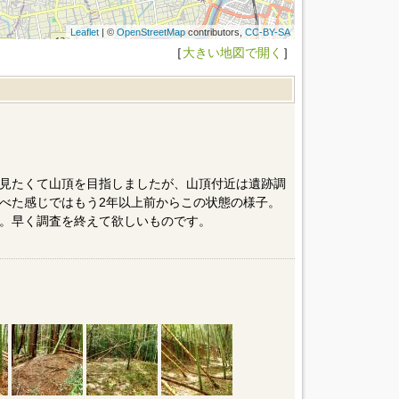
Leaflet
| ©
OpenStreetMap
contributors,
CC-BY-SA
［
大きい地図で開く
］
見たくて山頂を目指しましたが、山頂付近は遺跡調
べた感じではもう2年以上前からこの状態の様子。
。早く調査を終えて欲しいものです。