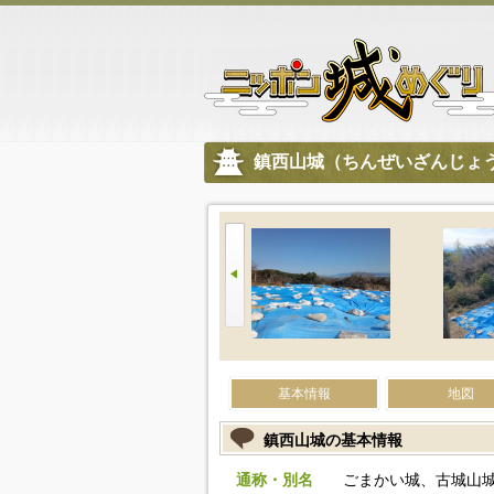
鎮西山城（ちんぜいざんじょ
基本情報
地図
鎮西山城の基本情報
通称・別名
ごまかい城、古城山