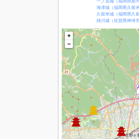
一ノ岳城（福岡県那
海津城（福岡県久留
久留米城（福岡県久
姉川城（佐賀県神埼
+
−