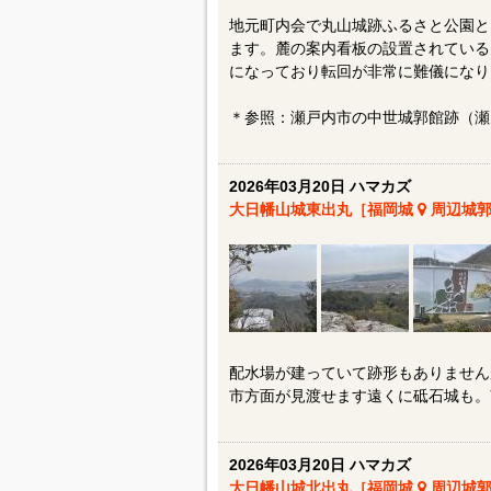
地元町内会で丸山城跡ふるさと公園と
ます。麓の案内看板の設置されている
になっており転回が非常に難儀になります
＊参照：瀬戸内市の中世城郭館跡（瀬
2026年03月20日 ハマカズ
大日幡山城東出丸［福岡城
周辺城郭
配水場が建っていて跡形もありません
市方面が見渡せます遠くに砥石城も。
2026年03月20日 ハマカズ
大日幡山城北出丸［福岡城
周辺城郭