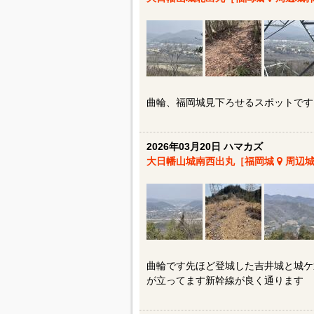
曲輪、福岡城見下ろせるスポットです
2026年03月20日 ハマカズ
大日幡山城南西出丸［福岡城
周辺城
曲輪です先ほど登城した吉井城と城ケ
が立ってます新幹線が良く通ります