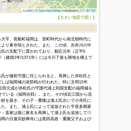
Leaflet
| ©
OpenStreetMap
contributors,
CC-BY-SA
［
大きい地図で開く
］
る大字、長船町福岡は、室町時代から南北朝時代に
により東寺領とされた。また、この頃、吉井川の中
松氏の支配下に置かれており、観応元年（正平5
年（建徳2年/1371年）には今川了俊も陣地を構えて
名氏が備前守護に任じられると、再興した赤松氏と
しば福岡城の攻防戦が行われた。特に文明15年
た松田元成が赤松氏の守護代浦上則国支配の福岡城を
せている（福岡合戦）。また、その頃近江国から流
一財を築き、その子・重隆は浦上氏次いで小寺氏に
した。また、浦上氏によって追放された宇喜多興家
子・直家は後に家名を再興して浦上氏を追放して
岡
福岡の日蓮宗妙興寺には黒田高政・重隆父子および