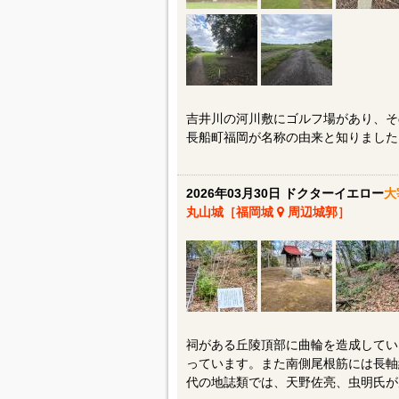
吉井川の河川敷にゴルフ場があり、そ
長船町福岡が名称の由来と知りました
2026年03月30日 ドクターイエロー
大
丸山城［福岡城
周辺城郭］
祠がある丘陵頂部に曲輪を造成してい
っています。また南側尾根筋には長軸
代の地誌類では、天野佐亮、虫明氏が