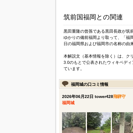
筑前国福岡との関連
黒田重隆の曾孫である黒田長政が筑
ゆかりの備前福岡より取って、「福
日の福岡県および福岡市の名称の由
本解説文（基本情報を除く）は、
ク
3.0
のもとで公表されたウィキペディ
ています。
福岡城の口コミ情報
2026年06月22日 tower428
飛騨守
福岡城