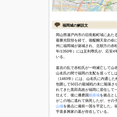
福岡城の解説文
岡山県瀬戸内市の旧長船町域にあた
最勝光院領を経て、後醍醐天皇の命
州に福岡城が築城され、北朝方の赤
年/1350年）には足利尊氏が、応安4
いる。
嘉吉の乱で赤松氏が一時滅亡して山
山名氏の間で福岡の支配を巡ってしば
（1483年）には、山名氏に内通し
包囲して50日の籠城戦の末に陥落さ
れてきた黒田高政が福岡に居住して
仕えて、後に播磨国
姫路城
を拠点と
がこの地に逃れて病死したが、その
山城
を拠点に備前一国を平定した。
宇喜多興家の墓が存在している。