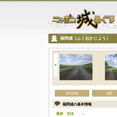
福岡城（ふくおかじょう）
基本情報
地図
福岡城の基本情報
通称・別名
－