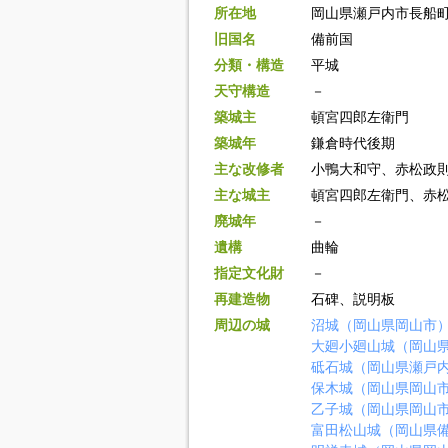
所在地
岡山県瀬戸内市長船
旧国名
備前国
分類・構造
平城
天守構造
－
築城主
頓宮四郎左衛門
築城年
鎌倉時代後期
主な改修者
小鴨大和守、赤松政
主な城主
頓宮四郎左衛門、赤
廃城年
－
遺構
曲輪
指定文化財
－
再建造物
石碑、説明板
周辺の城
沼城（岡山県岡山市
大廻小廻山城（岡山
砥石城（岡山県瀬戸
保木城（岡山県岡山
乙子城（岡山県岡山
富田松山城（岡山県