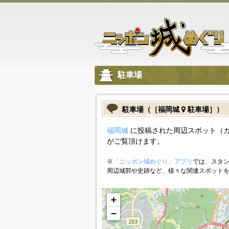
駐車場
駐車場（［福岡城
駐車場］）
福岡城
に投稿された周辺スポット（
がご覧頂けます。
※
「ニッポン城めぐり」アプリ
では、スタン
周辺城郭や史跡など、様々な関連スポット
+
−