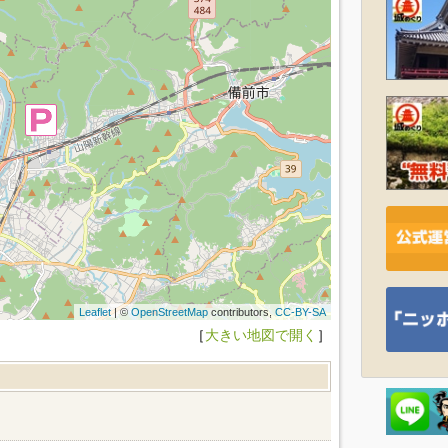
Leaflet
| ©
OpenStreetMap
contributors,
CC-BY-SA
［
大きい地図で開く
］