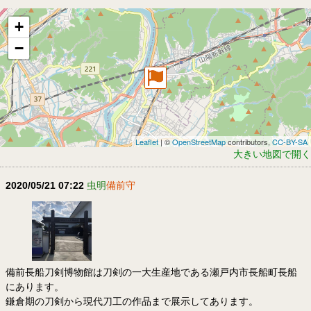
+
−
Leaflet
| ©
OpenStreetMap
contributors,
CC-BY-SA
大きい地図で開く
2020/05/21 07:22
虫明
備前守
備前長船刀剣博物館は刀剣の一大生産地である瀬戸内市長船町長船
にあります。
鎌倉期の刀剣から現代刀工の作品まで展示してあります。