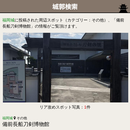
福岡城
に投稿された周辺スポット（カテゴリー：その他）、「備前
長船刀剣博物館」の情報がご覧頂けます。
リア攻めスポット写真：
1
件
福岡城
その他
備前長船刀剣博物館