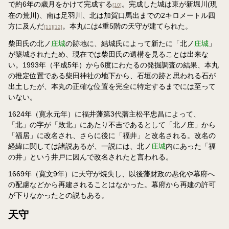
で約6年の歳月をかけて完成する
。完成した城は東が新堀川(現
[10]
在の荒川)、南は足羽川、北は加賀口馬出までの2キロメートル四
方に及んだ
。本丸には4重5階の天守が建てられた。
[11]
[12]
柴田氏の北ノ
庄城
の跡地に、結城氏によって新たに「北ノ
庄城
」
が築城されたため、現在では柴田氏の遺構を見ることは出来な
い。1993年（平成5年）から6度にわたるの発掘調査の結果、本丸
の推定位置である柴田神社の地下から、石垣の跡と思われる石が
出土したが、本丸の正確な位置を完全に特定するまでには至って
いない。
1624年（寛永元年）に福井藩第3代藩主松平忠昌によって、
「北」の字が「敗北」にあたり不吉であるとして「北ノ庄」から
「福居」に改名され、さらに後に「福井」と改名される。改名の
経緯に関しては諸説あるが、一説には、北ノ
庄城
内にあった「福
の井」という井戸に因んで改名されたと言われる。
1669年（寛文9年）に天守が焼失し、以後藩財政の悪化や幕府へ
の配慮などから再建されることはなかった。幕府から再建の許可
が下りなかったとの説もある。
天守