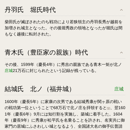
丹羽氏 堀氏時代
柴田氏が滅ぼされたのち戦功により若狭領主の丹羽長秀が越前を
加増され城主となった。その後堀秀政の領地となったが堀氏は間
もなく越後に転封された。
青木氏（豊臣家の親族）時代
その後、1599年（慶長4年）に秀吉の親族である青木一矩が北ノ
庄城
21万石に封じられたという記録が残っている。
結城氏 北ノ
（福井城）
庄城
1600年（慶長5年）に家康の次男である結城秀康が関ヶ原の戦い
の戦功第一位ということで68万石で北ノ庄を拝領すると
、翌160
[9]
1年（慶長6年）9月には知行割を実施し、築城に着手した。1604
年（慶長9年）に秀康が松平氏を名乗ることを許され、名実共に御
家門の居城にふさわしい城となるよう、全国諸大名の御手伝普請