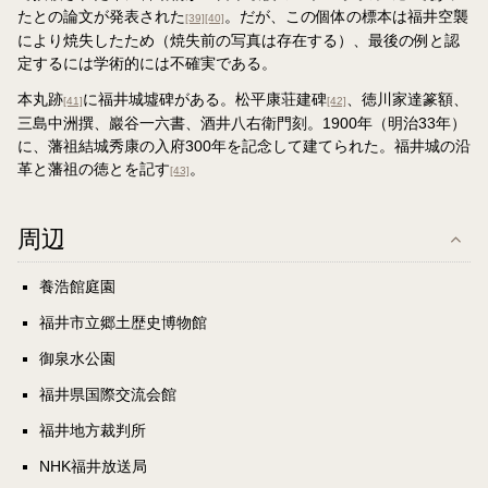
たとの論文が発表された
。だが、この個体の標本は福井空襲
[39]
[40]
により焼失したため（焼失前の写真は存在する）、最後の例と認
定するには学術的には不確実である。
本丸跡
に福井城墟碑がある。松平康荘建碑
、徳川家達篆額、
[41]
[42]
三島中洲撰、巖谷一六書、酒井八右衛門刻。1900年（明治33年）
に、藩祖結城秀康の入府300年を記念して建てられた。福井城の沿
革と藩祖の徳とを記す
。
[43]
周辺
養浩館庭園
福井市立郷土歴史博物館
御泉水公園
福井県国際交流会館
福井地方裁判所
NHK福井放送局