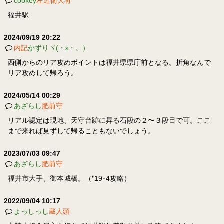
cookey
左近衛大将
福井駅
2024/09/19 20:22
内記
かずりヾ(・ε・。）
西側からのリア攻めポイントは福井県県庁前となる。折角なんで
リア攻めして帰ろう。
2024/05/14 00:29
あざらし
肥前守
リアル認定は現地、天守台跡に昇る石段の２〜３段目で可。ここ
まで来れば見ずして帰ることもないでしょう。
2023/07/03 09:47
あざらし
肥前守
福井市大手、御本城橋。（❜19･4攻略）
2022/09/04 10:17
よっしっし
蔵人頭