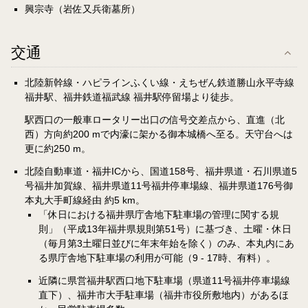
興宗寺（岩佐又兵衛墓所）
交通
北陸新幹線・ハピラインふくい線・えちぜん鉄道勝山永平寺線
福井駅、福井鉄道福武線 福井駅停留場より徒歩。
駅西口の一般車ロータリー出口の信号交差点から、直進（北
西）方向約200 mで内濠に架かる御本城橋へ至る。天守台へは
更に約250 m。
北陸自動車道・福井ICから、国道158号、福井県道・石川県道5
号福井加賀線、福井県道11号福井停車場線、福井県道176号御
本丸大手町線経由 約5 km。
「休日における福井県庁舎地下駐車場の管理に関する規
則」（平成13年福井県規則第51号）に基づき、土曜・休日
（毎月第3土曜日並びに年末年始を除く）のみ、本丸内にあ
る県庁舎地下駐車場の利用が可能（9 - 17時、有料）。
近隣に県営福井駅西口地下駐車場（県道11号福井停車場線
直下）、福井市大手駐車場（福井市役所敷地内）があるほ