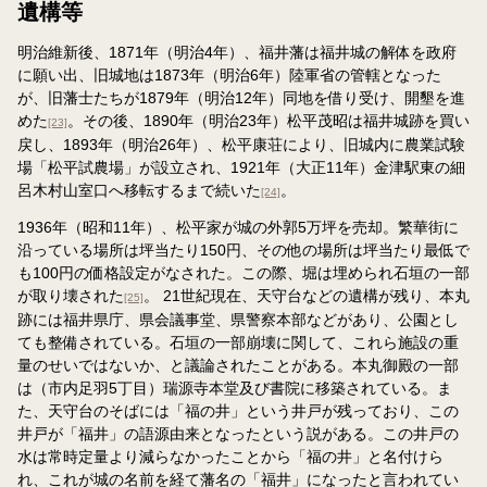
遺構等
明治維新後、1871年（明治4年）、福井藩は福井城の解体を政府
に願い出、旧城地は1873年（明治6年）陸軍省の管轄となった
が、旧藩士たちが1879年（明治12年）同地を借り受け、開墾を進
めた
。その後、1890年（明治23年）松平茂昭は福井城跡を買い
[23]
戻し、1893年（明治26年）、松平康荘により、旧城内に農業試験
場「松平試農場」が設立され、1921年（大正11年）金津駅東の細
呂木村山室口へ移転するまで続いた
。
[24]
1936年（昭和11年）、松平家が城の外郭5万坪を売却。繁華街に
沿っている場所は坪当たり150円、その他の場所は坪当たり最低で
も100円の価格設定がなされた。この際、堀は埋められ石垣の一部
が取り壊された
。 21世紀現在、天守台などの遺構が残り、本丸
[25]
跡には福井県庁、県会議事堂、県警察本部などがあり、公園とし
ても整備されている。石垣の一部崩壊に関して、これら施設の重
量のせいではないか、と議論されたことがある。本丸御殿の一部
は（市内足羽5丁目）瑞源寺本堂及び書院に移築されている。ま
た、天守台のそばには「福の井」という井戸が残っており、この
井戸が「福井」の語源由来となったという説がある。この井戸の
水は常時定量より減らなかったことから「福の井」と名付けら
れ、これが城の名前を経て藩名の「福井」になったと言われてい