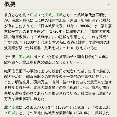
概要
前身となる北ノ
庄城
（北
庄城
、
庄城
とも）の築城年代は不明だ
が、南北朝時代には現在の福井市北庄・木田・板垣町付近に城郭
が存在したようで、『日本城郭大系』11巻（1980年）は、福井藩
主松平吉邦の命で享保5年（1720年）に編纂された『越前国古城
跡并館屋敷蹟』（『城跡考』）の記載を引用して、これを延元3
年/建武5年（1338年）に南朝方の新田義貞に対抗して北朝方の斯
波高経が築いた城塞群「足羽七城」の1つに数えている
。
[3]
その後、
黒丸城
に拠っていた朝倉貞景の子・朝倉頼景がこの地に
館を築き、北庄朝倉家の拠点となったという
。
[4]
織田信長配下の軍勢によって朝倉氏が滅亡した後、信長は越前支
配のために、朝倉氏旧臣の前波長俊を一乗谷の守護代に任じた。
また、明智光秀、羽柴秀吉、滝川一益の3名に自らの意思を伝達す
る役割を持たせ、北庄の朝倉景行の館に配置した
。簡易な前線
[5]
基地か砦程度の物であったと推定されている。後に信長は越前49
万石を柴田勝家に与えた。
北ノ
庄城
には柴田氏が天正3年（1575年）に築城した「柴田氏北
ノ
庄城
」と、その跡地に結城氏が慶長6年（1601年）に築城また