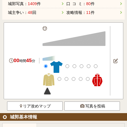
城郭写真：
1409
件
口 コ ミ：
80
件
城主争い：
48
回
攻略情報：
11
件
00
45
時間
分
リア攻めマップ
写真を投稿
城郭基本情報