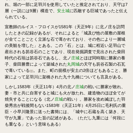
れ、堀の一部に足羽川を使用していたと推定されており、天守は7
層（一説には9層）構造で、
安土城
に匹敵する巨城であったと伝え
られている。
宣教師のルイス・フロイスが1581年（天正9年）に北ノ庄を訪問
したときの記録があるが、それによると「城及び他の屋敷の屋根
が全てことごとく立派な石で葺かれており、その色により一層城
の美観を増した」とある。この「石」とは、城に程近い足羽山で
産出される笏谷石のことであり、現在発掘調査で見出された柴田
時代の石垣は笏谷石であるし、北ノ
庄城
とほぼ同時期に勝家の養
子、柴田勝豊によって築城された
丸岡城
の天守も笏谷石製の石瓦
で葺いている
。また、町の規模が安土の2倍ほどもあること、勝
[8]
家によって足羽川に架橋された九十九橋についても言及がある。
しかし1583年（天正11年）4月の北ノ
庄城
の戦いに勝家が敗れ、
妻・市と共に自害すると城にも火が放たれ、建造物のほぼ全てが
焼失することになる（北ノ
庄城
の戦い）。勝家を攻め滅ぼした羽
柴秀吉が戦後間もない1583年（天正11年）4月25日に毛利氏の重
臣・小早川隆景に送った書簡には、「城中に石蔵を高く築き、天
守が九重」であった旨の記述がある。（ただし九重には「何段に
も重なる」という意味もある）