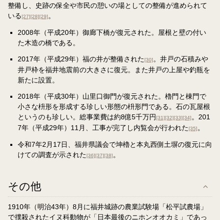
整備し、史跡の保全や市民の憩いの場としての整備が進められて
いる
。
[27]
[28]
[29]
2008年（平成20年）御廊下橋が復元された。屋根と壁の付い
た木造の橋である。
2017年（平成29年）福の井が整備された
。井戸の石積みや
[30]
井戸枠を福井地震前の大きさに復元。また井戸の上屋や釣瓶を
新たに設置。
2018年（平成30年）山里口御門が復元された。櫓門と棟門で
小さな枡形を形成する珍しい形態の枡形門である。石の瓦屋根
というのも珍しい。総事業費は約8億5千万円
。201
[31]
[32]
[33]
[34]
7年（平成29年）11月、工事が完了し内覧会が行われた
。
[35]
令和7年2月17日、福井県議会で坤櫓と本丸西側土塀の復元に向
けての調査が示された
。
[36]
[37]
[38]
その他
1910年（明治43年）8月に福井城跡の農業試験場「松平試農場」
で撲殺されたイヌ科動物が「日本最後のニホンオオカミ」であっ