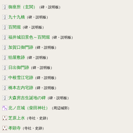
御座所（玄関）
（碑・説明板）
九十九橋
（碑・説明板）
百間堀
（碑・説明板）
福井城旧景色～百間堀
（碑・説明板）
加賀口御門跡
（碑・説明板）
狛屋敷跡
（碑・説明板）
日出御門跡
（碑・説明板）
中根雪江宅跡
（碑・説明板）
橋本左内宅跡
（碑・説明板）
大森房吉生誕地の碑
（碑・説明板）
北ノ庄城（柴田神社）
（周辺城郭）
芝原上水
（寺社・史跡）
孝顕寺
（寺社・史跡）