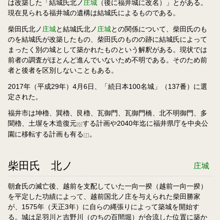
は改築した「結城氏北ノ
庄城
（後に福井城に改名）」とがある。
現在見られる福井城の遺構は結城氏によるものである。
柴田氏北ノ
庄城
と結城氏北ノ
庄城
との関係について、柴田氏のも
のを結城氏が改築したもの、柴田氏のものの跡に結城氏によって
まったく別の城として築かれたものという解釈がある。現状では
前者の調査がほとんど進んでいないため不明である。そのため前
者と後者を区別しないこともある。
2017年（平成29年）4月6日、「続日本100名城」（137番）に選
定された。
福井市は坤櫓、巽櫓、艮櫓、瓦御門、瓦御門橋、北不明御門、多
聞櫓、土塀を木造復元
する計画や2040年迄に福井県庁を中央公
[6]
園に移転する計画も有る
。
[7]
柴田氏 北ノ
庄城
朝倉氏の滅亡後、越前を支配していた一向一揆（越前一向一揆）
を平定した功績によって、越前国北ノ庄を与えられた柴田勝家
が、1575年（天正3年）に自らの縄張りによって築城を開始す
る。城は足羽川と吉野川（のちの百間堀）が合流した位置に築か