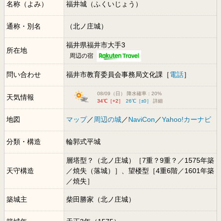
名称（よみ）
福井城（ふくいじょう）
通称・別名
（北ノ庄城）
福井県福井市大手3
所在地
周辺の宿
問い合わせ
福井市教育委員会事務局文化課［
電話
］
08/09（日） 降水確率：20%
天気情報
34℃［+2］
26℃［±0］
詳細
地図
マップ
／
周辺の城
／
NaviCon
／
Yahoo!カーナビ
分類・構造
輪郭式平城
層塔型？（北ノ庄城）［7重？9重？／1575年築
天守構造
／焼失（落城）］、望楼型［4重6階／1601年築
／焼失］
築城主
柴田勝家（北ノ庄城）