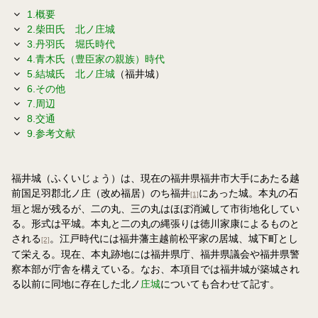
1.概要
2.柴田氏 北ノ
庄城
3.丹羽氏 堀氏時代
4.青木氏（豊臣家の親族）時代
5.結城氏 北ノ
庄城
（福井城）
6.その他
7.周辺
8.交通
9.参考文献
福井城（ふくいじょう）は、現在の福井県福井市大手にあたる越
前国足羽郡北ノ庄（改め福居）のち福井
にあった城。本丸の石
[1]
垣と堀が残るが、二の丸、三の丸はほぼ消滅して市街地化してい
る。形式は平城。本丸と二の丸の縄張りは徳川家康によるものと
される
。江戸時代には福井藩主越前松平家の居城、城下町とし
[2]
て栄える。現在、本丸跡地には福井県庁、福井県議会や福井県警
察本部が庁舎を構えている。なお、本項目では福井城が築城され
る以前に同地に存在した北ノ
庄城
についても合わせて記す。