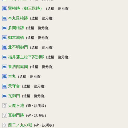
巽櫓跡（御三階跡）
（遺構・復元物）
本丸艮櫓跡
（遺構・復元物）
多聞櫓跡
（遺構・復元物）
御本城橋
（遺構・復元物）
北不明御門
（遺構・復元物）
福井藩主松平家別邸
（遺構・復元物）
養浩館庭園
（遺構・復元物）
本丸
（遺構・復元物）
天守台
（遺構・復元物）
瓦御門
（遺構・復元物）
天魔ヶ池
（碑・説明板）
瓦御門跡
（碑・説明板）
西二ノ丸の堀
（碑・説明板）