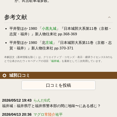
か、民営駐車場多数。
参考文献
平井聖ほか 1980 「
小黒丸城
」『日本城郭大系第11巻（京都・
志賀・福井）』新人物往来社 pp.368-369
平井聖ほか 1980 「北
庄城
」『日本城郭大系第11巻（京都・志
賀・福井）』新人物往来社 pp.370-371
本解説文（基本情報を除く）は、
クリエイティブ・コモンズ・表示・継承ライセンス3.0
のも
とで公表されたウィキペディアの項目
「福井城」
を素材として二次利用しています。
城郭口コミ
口コミを投稿
2026/05/12 19:43
らんだ6式
福井城：福井県庁と福井県警本部の間に地味〜にある感じ？
2026/04/13 20:36
マグロ
常陸介
祐平