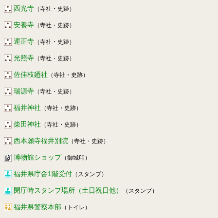
西光寺
（寺社・史跡）
安養寺
（寺社・史跡）
運正寺
（寺社・史跡）
光照寺
（寺社・史跡）
佐佳枝廼社
（寺社・史跡）
瑞源寺
（寺社・史跡）
福井神社
（寺社・史跡）
柴田神社
（寺社・史跡）
西本願寺福井別院
（寺社・史跡）
博物館ショップ
（御城印）
福井県庁舎1階受付
（スタンプ）
閉庁時スタンプ場所（土日祝日他）
（スタンプ）
福井県警察本部
（トイレ）