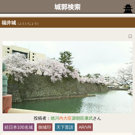
福井城
（ふくいじょう）
投稿者：
徳川
内大臣
源朝臣康武
さん
続日本100名城
御城印
天下普請
AR/VR