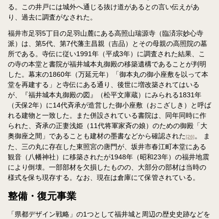
る。この井戸には城外へ通じる抜け道があるとの言い伝えがあ
り、過去に調査がなされた。
福井市足羽5丁目の足羽山麓にある高照山瑞源寺（臨済宗妙心寺
派）は、第5代、第7代藩主昌親（吉品）とその母親の高照院の墓
所である。寺伝に従い1991年（平成3年）に調査された結果、こ
の寺の本堂と書院が福井城本丸御殿の移築遺構であることが判明
した。幕末の1860年（万延元年）「御本丸の御小座敷を以って本
堂を再建する」と寺伝にある通り、後世に増改築されてはいる
が、『福井城本丸御殿の図』（松平文庫蔵）にみられる1831年
（天保2年）に14代斉承が造営した御小座敷（おこざしき）と呼ば
れる建物と一致した。また併設されている書院は、同年同時に作
られた、斉承の正妻浅姫（11代将軍家斉の娘）のための御殿「大
奥御座之間」であることも建材の墨書などから確認された
。 ま
[26]
た、三の丸に存在した東照宮の唐門が、坂井市春江町本堂にある
観音（八幡神社）に移築されたが1948年（昭和23年）の福井地震
により倒壊。一部部材を欠損したものの、大部分の部材は当時の
様式を保ち現存する。なお、現在は倉庫にて保管されている。
整備・復元事業
「県都デザイン戦略」の1つとして福井城と周辺の歴史史跡などを