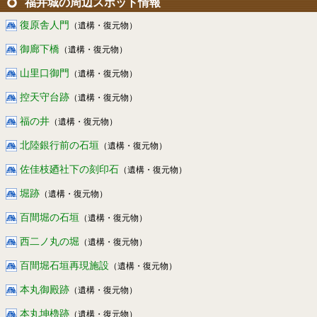
福井城の周辺スポット情報
復原舎人門
（遺構・復元物）
御廊下橋
（遺構・復元物）
山里口御門
（遺構・復元物）
控天守台跡
（遺構・復元物）
福の井
（遺構・復元物）
北陸銀行前の石垣
（遺構・復元物）
佐佳枝廼社下の刻印石
（遺構・復元物）
堀跡
（遺構・復元物）
百間堀の石垣
（遺構・復元物）
西二ノ丸の堀
（遺構・復元物）
百間堀石垣再現施設
（遺構・復元物）
本丸御殿跡
（遺構・復元物）
本丸坤櫓跡
（遺構・復元物）