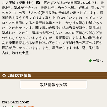
北ノ庄城（柴田神社）
：言わずと知れた柴田勝家のお城です。天
正3年に築城が開始され、天正11年に秀吉との戦いで落城、妻のお市
の方と共に自害、3人の娘(浅井長政の子)は救い出されています。戦
国時代を扱うドラマではよく取り上げられていますね。ルイス・フ
ロイスの書簡によると天守は九重とされ、かなり立派なお城であっ
たことがわかります。関ヶ原の合戦後に結城秀康が新たに福井城を
築城したことから、遺構の大部分を失い、本丸の正確な位置などは
分からなくなっているようですが、発掘調査により本丸の推定地で
ある柴田勝家を祀る柴田神社の下から北ノ庄城時代の石垣の根石や
堀跡が見つかっています。また、堀跡からはすり鉢、甕、陶磁器、
古銭、焼けた土壁...
一覧へ
城郭攻略情報
攻略情報を投稿
2026/04/21 15:42