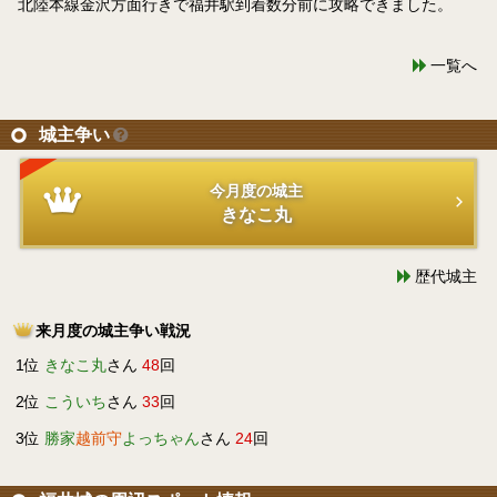
北陸本線金沢方面行きで福井駅到着数分前に攻略できました。
一覧へ
城主争い
今月度の城主
きなこ丸
歴代城主
来月度の城主争い戦況
1位
きなこ丸
さん
48
回
2位
こういち
さん
33
回
3位
勝家
越前守
よっちゃん
さん
24
回