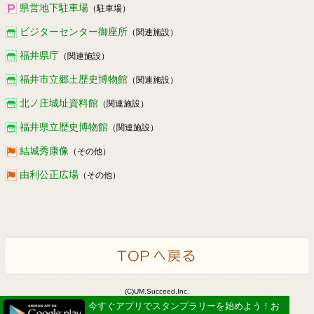
県営地下駐車場
（駐車場）
ビジターセンター御座所
（関連施設）
福井県庁
（関連施設）
福井市立郷土歴史博物館
（関連施設）
北ノ庄城址資料館
（関連施設）
福井県立歴史博物館
（関連施設）
結城秀康像
（その他）
由利公正広場
（その他）
(C)UM.Succeed,Inc.
Powered by idea canvas
今すぐアプリでスタンプラリーを始めよう！お
今すぐアプリでスタンプラリーを始めよう！お