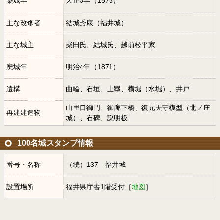
築城年
天正3年（1575）
主な改修者
結城秀康（福井城）
主な城主
柴田氏、結城氏、越前松平家
廃城年
明治4年（1871）
遺構
曲輪、石垣、土塁、横堀（水堀）、井戸
山里口御門、御廊下橋、復元天守模型（北ノ庄
再建建造物
城）、石碑、説明板
100名城スタンプ情報
番号・名称
（続）137 福井城
設置場所
福井県庁舎1階受付［
地図
］