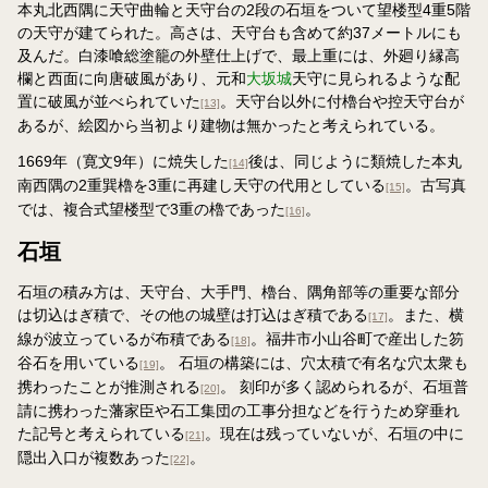
本丸北西隅に天守曲輪と天守台の2段の石垣をついて望楼型4重5階
の天守が建てられた。高さは、天守台も含めて約37メートルにも
及んだ。白漆喰総塗籠の外壁仕上げで、最上重には、外廻り縁高
欄と西面に向唐破風があり、元和
大坂城
天守に見られるような配
置に破風が並べられていた
。天守台以外に付櫓台や控天守台が
[13]
あるが、絵図から当初より建物は無かったと考えられている。
1669年（寛文9年）に焼失した
後は、同じように類焼した本丸
[14]
南西隅の2重巽櫓を3重に再建し天守の代用としている
。古写真
[15]
では、複合式望楼型で3重の櫓であった
。
[16]
石垣
石垣の積み方は、天守台、大手門、櫓台、隅角部等の重要な部分
は切込はぎ積で、その他の城壁は打込はぎ積である
。また、横
[17]
線が波立っているが布積である
。福井市小山谷町で産出した笏
[18]
谷石を用いている
。 石垣の構築には、穴太積で有名な穴太衆も
[19]
携わったことが推測される
。 刻印が多く認められるが、石垣普
[20]
請に携わった藩家臣や石工集団の工事分担などを行うため穿垂れ
た記号と考えられている
。現在は残っていないが、石垣の中に
[21]
隠出入口が複数あった
。
[22]