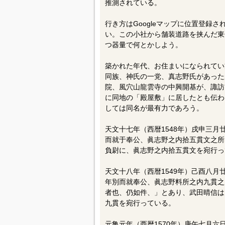
推測されている。
行き方はGoogleマップに位置登録
い。この小社から舗装道路を挟んだ東
つ器量で何とかしよう。
築かれた年代、お住まいになられてい
同族、神氏の一党、真志野氏があった
院、風穴山龍雲寺の中興開基が、諏訪
に同地の「殿屋敷」に居したとも伝わ
しては同名が最有力であろう。
天文十七年（西暦1548年）戌申三
而就于奉公、眞志野之内拾五貫文之所
負尉に、眞志野之内拾五貫文を宛行っ
天文十八年（西暦1549年）己酉八
年別而就奉公、眞志野料所之内九貫之
者也、仍如件、」とあり、武田晴信は
九貫を宛行っている。
元亀元年（西暦1570年）庚午七月