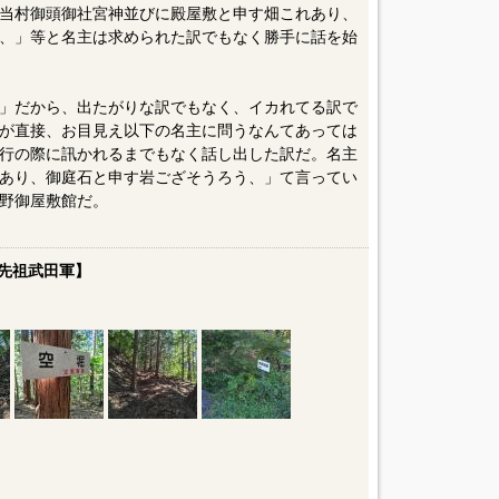
当村御頭御社宮神並びに殿屋敷と申す畑これあり、
、」等と名主は求められた訳でもなく勝手に話を始
」だから、出たがりな訳でもなく、イカれてる訳で
が直接、お目見え以下の名主に問うなんてあっては
行の際に訊かれるまでもなく話し出した訳だ。名主
あり、御庭石と申す岩ござそうろう、」て言ってい
野御屋敷館だ。
先祖武田軍】