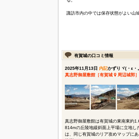
る。
諏訪市内の中では保存状態がよい山
有賀城の口コミ情報
2025年11月13日
内記
かずりヾ(・ε・
真志野御屋敷館［有賀城
周辺城郭
真志野御屋敷館は有賀城の東南東約1.
814mの丘陵地緩斜面上平場に立地し
は、同じ有賀城のリア攻めマップにあ