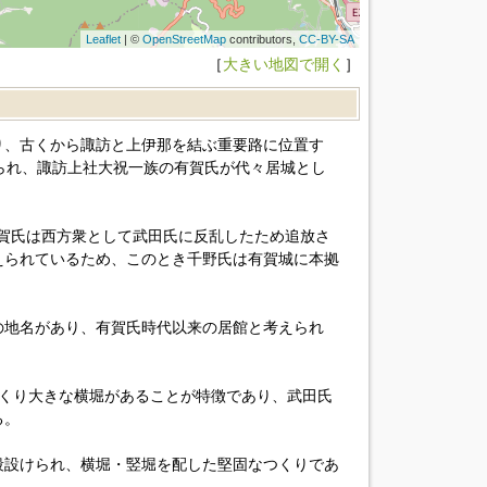
Leaflet
| ©
OpenStreetMap
contributors,
CC-BY-SA
［
大きい地図で開く
］
り、古くから諏訪と上伊那を結ぶ重要路に位置す
られ、諏訪上社大祝一族の有賀氏が代々居城とし
、有賀氏は西方衆として武田氏に反乱したため追放さ
えられているため、このとき千野氏は有賀城に本拠
の地名があり、有賀氏時代以来の居館と考えられ
つくり大きな横堀があることが特徴であり、武田氏
る。
段設けられ、横堀・竪堀を配した堅固なつくりであ