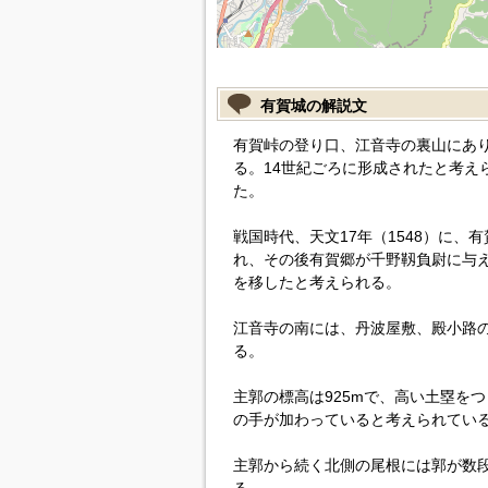
有賀城の解説文
有賀峠の登り口、江音寺の裏山にあ
る。14世紀ごろに形成されたと考え
た。
戦国時代、天文17年（1548）に
れ、その後有賀郷が千野靱負尉に与
を移したと考えられる。
江音寺の南には、丹波屋敷、殿小路
る。
主郭の標高は925mで、高い土塁を
の手が加わっていると考えられてい
主郭から続く北側の尾根には郭が数