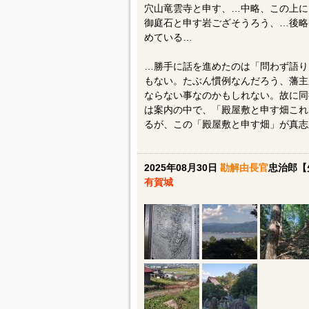
穴山竜雲寺と申す、…中略、この上に
御庭石と申す岩ござそうろう、…後略
めている…
…勝手に話を進めたのは「問わず語り
もない。たぶん慣例なんだろう、藩主
ならない事なのかもしれない。故に同
は案内の中で、「殿屋敷と申す畑これ
るが、この「殿屋敷と申す畑」が真志
2025年08月30日
勘解由長官
忠治郎【
有賀城