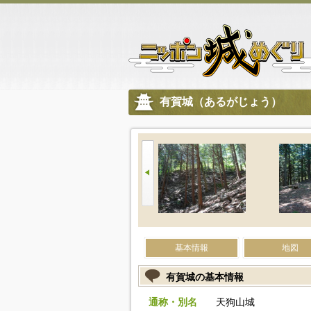
有賀城（あるがじょう）
基本情報
地図
有賀城の基本情報
通称・別名
天狗山城