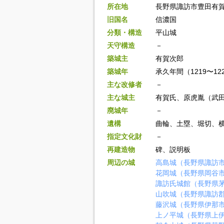
所在地
長野県諏訪市豊田有
旧国名
信濃国
分類・構造
平山城
天守構造
－
築城主
有賀次郎
築城年
承久年間（1219〜12
主な改修者
－
主な城主
有賀氏、原虎胤（武
廃城年
－
遺構
曲輪、土塁、堀切、
指定文化財
－
再建造物
碑、説明板
周辺の城
高島城（長野県諏訪
花岡城（長野県岡谷
諏訪氏城館（長野県
山吹城（長野県諏訪
藤沢城（長野県伊那
上ノ平城（長野県上