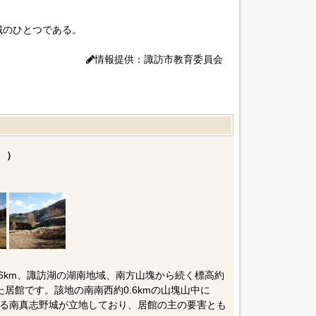
城のひとつである。
情報提供：諏訪市教育委員会
。）
］
6km、諏訪湖の湖南地域、南方山塊から続く標高約
た居館です。該地の南南西約0.6kmの山塊山中に
る南真志野城が立地しており、居館の主の要害とも