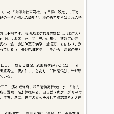
されている「御頭御社宮司社」を目標に設定して下さ
側の一角が概ねの該地だ。車の捨て場所は己れの持
方は不明です。該地の諏訪郡真志野には、諏訪氏と
が後には凋落した。又、当地に建つ、曹洞宗の寺
氏の一族、諏訪伊豆守満隣（竺渓斎）と伝わり、別
っている（「長野県町村誌」）事から、居館の主と
月廿四日、千野靭負尉宛、武田晴信宛行状には、「別
出置者也、仍如件、」とあり、武田晴信は、千野靭
ている。
月廿三日、濱右近進宛、武田晴信宛行状には、「従去
所出置候、名所并様躰者、自長坂（虎房）所可申付
、濱右近進に、去年の奉公を褒して眞志野料所之内
六日、武田信玄は、市川宮内助（昌房）に、高島在城