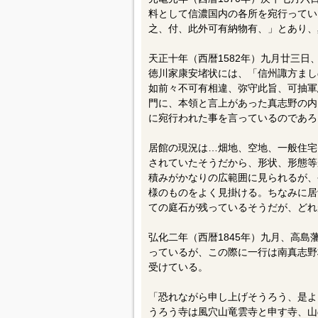
料として信濃国内の各所を宛行ってい
之、付、此外可有納物有、」とあり、
天正十年（西暦1582年）九月廿三
徳川家康安堵状には、「信州諏方まし
如前々不可有相違、弥守此旨、可抽軍
門に、本領と言上があった真志野の内
に宛行われた事を言っているのであろ
居館の現況は…畑地、空地、一般住宅
されていたそうだから、形状、形態等
積みがかなりの広範囲に見られるが、
様のものをよく見掛ける。ちなみに居
ての庭石が残っているそうだが、どれ
弘化二年（西暦1845年）九月、高
っているが、この際に一行は南真志野
受けている。
「恐れながら申し上げそうろう、是よ
うろう寺は風穴山竜雲寺と申す寺、山