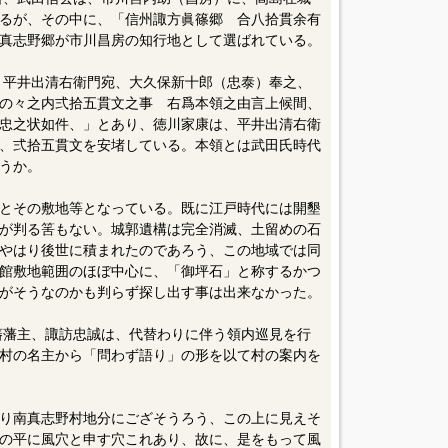
るが、その中に、「信州諏方眞篠郷 合八拾貫余有
真志野郷が市川昌房の知行地として選ばれている。
日、平井出清右衛門宛、大久保新十郎（忠泰）奉之、
の々之内弍拾五貫文之事 右爲本領之由言上候間、
忠之状如件、」とあり、徳川家康は、平井出清右衛
、弍拾五貫文を安堵している。本領とは武田氏時代
うか。
とその敷地等となっている。既に江戸時代には開墾
が判る筈もない。城郭遺構は完全消滅、土留めの石
やはり後世に積まれたのであろう、この地域では同
館敷地範囲のほぼ中心に、「御坪石」と称するかつ
がそうなのかも判らず探し出す事は出来なかった。
島藩藩主、諏訪忠誠は、代替わりに伴う領内巡見を行
村の名主から「問わず語り」の形を以て村の案内を
り南真志野村地分にござそうろう、この上に見えそ
の平に風穴と申す穴これあり、故に、是をもって風