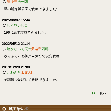
豊後守
浩一朗
星の浦海浜公園で攻略できました!
2025/06/07 15:44
ヒイワレヒコ
196号線で攻略できました。
2022/05/12 21:14
泣かないで僕の
天塩守
四郎
さんふらわあ神戸→大分で安定攻略
2019/12/28 21:00
かわきち
太政大臣
予讃線今治駅にて攻略できました。
一覧へ
城主争い