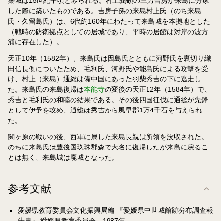
築城は15世紀中頃とみられる。村上義顕の三男吉房が来島に分家
した際に築いたものである。吉房子孫の来島村上氏（のち来島
氏・久留島氏）は、6代約160年にわたって来島城を本拠地とした
（戦時の防衛拠点としての居城であり、平時の居館は対岸の波方
浦に存在した）。
天正10年（1582年）、来島氏は因島氏とともに河野氏を裏切り織
田信長側についたため、毛利氏、河野氏や能島氏による攻撃を受
け、村上（来島）通総は備中国にあった羽柴秀吉の下に逃走し
た。来島氏の来島復帰は
本能寺
の変後の天正12年（1584年）で、
秀吉と毛利氏の和睦の結果である。その後四国征伐に通総が先鋒
として伊予を攻め、通総は秀吉から風早郡1万4千石を与えられ
た。
関ヶ原の戦いの後、西軍に属した来島長親は所領を没収された。
のちに来島氏は豊後国玖珠郡森で大名に復帰したが来島に戻るこ
とは無く、来島城は廃城となった。
参考文献
愛媛県教育委員会文化振興局編 『愛媛県中世城館跡分布調査報
告書』 愛媛県教育委員会、1987年。