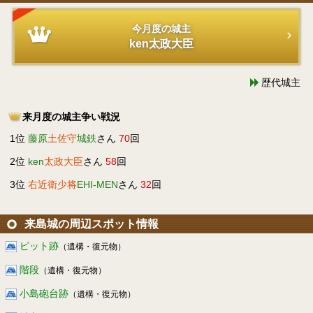
今月度の城主
ken太政大臣
歴代城主
来月度の城主争い戦況
1位
藤原
土佐守
城鉄
さん
70
回
2位
ken
太政大臣
さん
58
回
3位
右近衛少将
EHI-MEN
さん
32
回
来島城の周辺スポット情報
ピット跡
（遺構・復元物）
階段
（遺構・復元物）
小島砲台跡
（遺構・復元物）