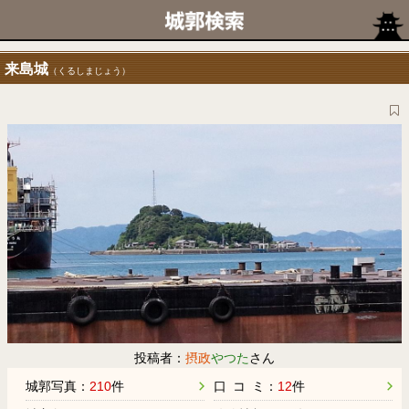
来島城
（くるしまじょう）
投稿者：
摂政
やつた
さん
城郭写真：
210
件
口 コ ミ：
12
件