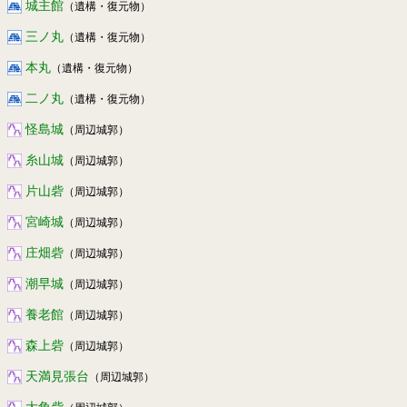
城主館
（遺構・復元物）
三ノ丸
（遺構・復元物）
本丸
（遺構・復元物）
二ノ丸
（遺構・復元物）
怪島城
（周辺城郭）
糸山城
（周辺城郭）
片山砦
（周辺城郭）
宮崎城
（周辺城郭）
庄畑砦
（周辺城郭）
潮早城
（周辺城郭）
養老館
（周辺城郭）
森上砦
（周辺城郭）
天満見張台
（周辺城郭）
大角砦