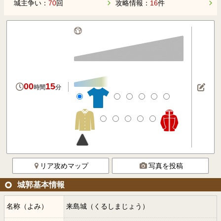
城主争い：
70
回
攻略情報：
16
件
00
15
時間
分
リア攻めマップ
写真を投稿
城郭基本情報
名称（よみ）
来島城（くるしまじょう）