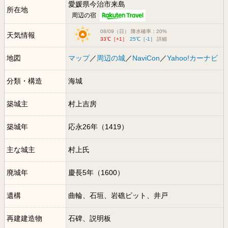
愛媛県今治市来島
所在地
周辺の宿
08/09（日） 降水確率：20%
天気情報
33℃［+1］
25℃［-1］
詳細
地図
マップ
／
周辺の城
／
NaviCon
／
Yahoo!カーナビ
分類・構造
海城
築城主
村上吉房
築城年
応永26年（1419）
主な城主
村上氏
廃城年
慶長5年（1600）
遺構
曲輪、石垣、岩礁ピット、井戸
再建建造物
石碑、説明板