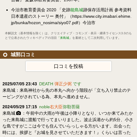
今治市教育委員会 2020 「史跡
能島城
跡保存活用計画 参考資料
日本遺産のストーリー 奥付」（https://www.city.imabari.ehime.
jp/bunka/hozon_nosima/siyo07.pdf）今治市
本解説文（基本情報を除く）は、
クリエイティブ・コモンズ・表示・継承ライセンス3.0
のも
とで公表されたウィキペディアの項目
「来島城」
を素材として二次利用しています。
城郭口コミ
口コミを投稿
2025/07/05 23:43
DEATH
弾正少弼
です
来島城：来島神社から先の本丸へ向かう階段が「立ち入り禁止のテ
ーピングがされている為、本丸へ進めません。
2024/05/29 17:15
noble
右大臣
弥勒菩薩
来島城
：午前中の大雨が午後は小降りとなり、いつか来てみたか
った来島城に渡船で行ってまいりました。波止浜港から約5分、小さ
な島ですがここは今でも住んでいらっしゃる方がいます。出会った
時には、挨拶と『お城を見させていただきます！』くらいは言った