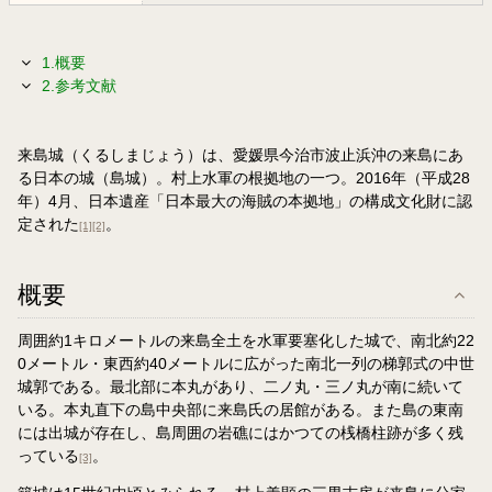
1.概要
2.参考文献
来島城（くるしまじょう）は、愛媛県今治市波止浜沖の来島にあ
る日本の城（島城）。村上水軍の根拠地の一つ。2016年（平成28
年）4月、日本遺産「日本最大の海賊の本拠地」の構成文化財に認
定された
。
[1]
[2]
概要
周囲約1キロメートルの来島全土を水軍要塞化した城で、南北約22
0メートル・東西約40メートルに広がった南北一列の梯郭式の中世
城郭である。最北部に本丸があり、二ノ丸・三ノ丸が南に続いて
いる。本丸直下の島中央部に来島氏の居館がある。また島の東南
には出城が存在し、島周囲の岩礁にはかつての桟橋柱跡が多く残
っている
。
[3]