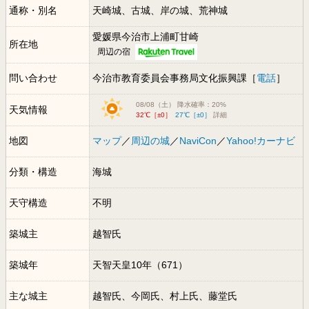
通称・別名
天崎城、古城、岸の城、荒神城
愛媛県今治市上浦町甘崎
所在地
周辺の宿
問い合わせ
今治市教育委員会事務局文化振興課［
電話
］
08/08（土） 降水確率：20%
天気情報
32℃［±0］
27℃［±0］
詳細
地図
マップ
／
周辺の城
／
NaviCon
／
Yahoo!カーナビ
分類・構造
海城
天守構造
不明
築城主
越智氏
築城年
天智天皇10年（671）
主な城主
越智氏、今岡氏、村上氏、藤堂氏