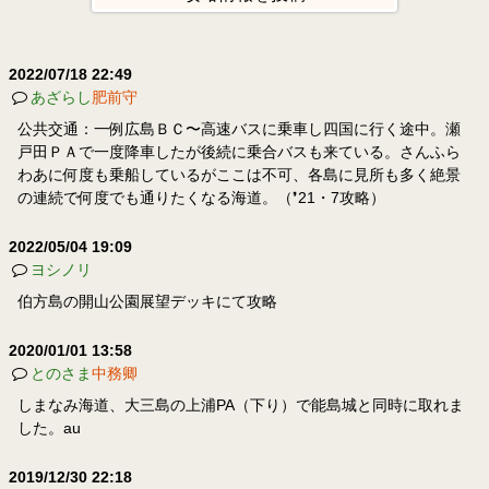
2022/07/18 22:49
あざらし
肥前守
公共交通：一例広島ＢＣ〜高速バスに乗車し四国に行く途中。瀬
戸田ＰＡで一度降車したが後続に乗合バスも来ている。さんふら
わあに何度も乗船しているがここは不可、各島に見所も多く絶景
の連続で何度でも通りたくなる海道。（❜21・7攻略）
2022/05/04 19:09
ヨシノリ
伯方島の開山公園展望デッキにて攻略
2020/01/01 13:58
とのさま
中務卿
しまなみ海道、大三島の上浦PA（下り）で能島城と同時に取れま
した。au
2019/12/30 22:18