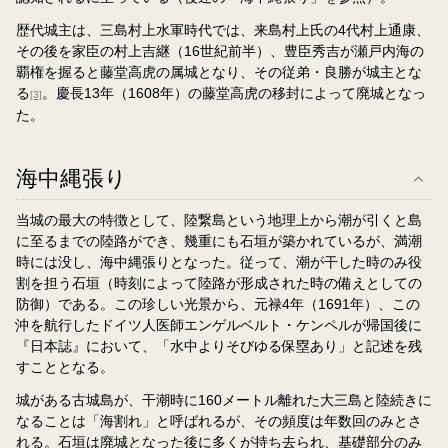
歴代城主は、三島村上水軍時代では、来島村上氏の4代村上通康、
その後を家臣の村上吉継（16世紀前半）、豊臣秀吉が瀬戸内海の
覇権を握ると藤堂高虎の属城となり、その従弟・良勝が城主とな
る
。慶長13年（1608年）の藤堂高虎の移封によって廃城となっ
[3]
た。
海中縄張り
当城の最大の特徴として、陸繋島という地理上から潮が引くと島
に至るまでの陸路ができ、幾重にも石垣が築かれているが、満潮
時には没し、海中縄張りとなった。従って、潮が干した時のみ役
割を担う石垣（時刻によって陸路が形成された時の備えとしての
防御）である。この珍しい光景から、元禄4年（1691年）、この
沖を航行したドイツ人医師エンゲルベルト・ケンペルが帰国後に
『日本誌』において、「水中よりそびゆる保塁あり」と記述を残
すこととなる。
城がある古城島が、干潮時に160メートル離れた大三島と陸続きに
なることは「海割れ」と呼ばれるが、その頻度は年数回のみとさ
れる。石垣は廃城となった後に多くが持ち去られ、基礎部分のみ