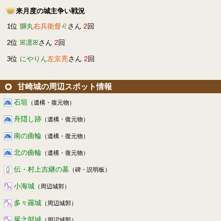
来月度の城主争い戦況
1位
獅丸
右兵衛督
♌︎
さん
2
回
2位
ꕤ凛ꕤ
さん
2
回
3位
にやりん
左京亮
さん
2
回
甘崎城の周辺スポット情報
石垣
（遺構・復元物）
舟隠し跡
（遺構・復元物）
南の曲輪
（遺構・復元物）
北の曲輪
（遺構・復元物）
伝・村上吉継の墓
（碑・説明板）
小海城
（周辺城郭）
多々羅城
（周辺城郭）
尾之部城
（周辺城郭）