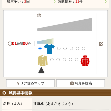
城主争い：
2
回
攻略情報：
11
件
01
00
時間
分
リア攻めマップ
写真を投稿
城郭基本情報
名称（よみ）
甘崎城（あまさきじょう）