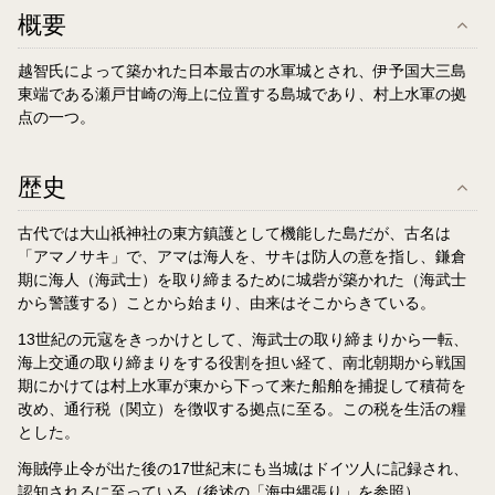
概要
越智氏によって築かれた日本最古の水軍城とされ、伊予国大三島
東端である瀬戸甘崎の海上に位置する島城であり、村上水軍の拠
点の一つ。
歴史
古代では大山祇神社の東方鎮護として機能した島だが、古名は
「アマノサキ」で、アマは海人を、サキは防人の意を指し、鎌倉
期に海人（海武士）を取り締まるために城砦が築かれた（海武士
から警護する）ことから始まり、由来はそこからきている。
13世紀の元寇をきっかけとして、海武士の取り締まりから一転、
海上交通の取り締まりをする役割を担い経て、南北朝期から戦国
期にかけては村上水軍が東から下って来た船舶を捕捉して積荷を
改め、通行税（関立）を徴収する拠点に至る。この税を生活の糧
とした。
海賊停止令が出た後の17世紀末にも当城はドイツ人に記録され、
認知されるに至っている（後述の「海中縄張り」を参照）。