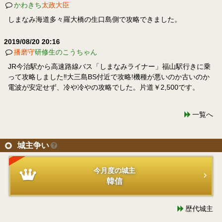
かわきち
太政大臣
しまなみ海道多々羅大橋の生口島側で攻略できました。
2019/08/20 20:16
播磨守
研修生のこうちゃん
JR今治駅から高速路線バス「しまなみライナー」福山駅行きに乗
って攻略しました‼大三島BS付近で攻略!機種が悪いのか古いのか
電波が安定せず、冷や冷やの攻略でした。片道￥2,500です。
一覧へ
城主争い
今月度の城主
韓信
歴代城主