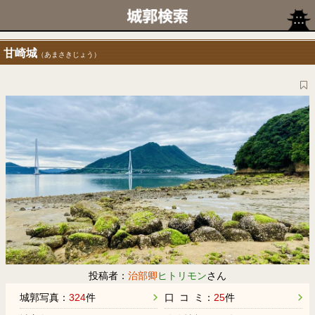
甘崎城
（あまさきじょう）
投稿者：
治部卿
ヒトリモン
さん
城郭写真：
324
件
口 コ ミ：
25
件