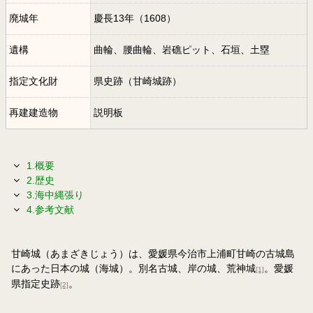
廃城年
慶長13年（1608）
遺構
曲輪、腰曲輪、岩礁ピット、石垣、土塁
指定文化財
県史跡（甘崎城跡）
再建建造物
説明板
1.概要
2.歴史
3.海中縄張り
4.参考文献
甘崎城（あまざきじょう）は、愛媛県今治市上浦町甘崎の古城島
にあった日本の城（海城）。別名古城、岸の城、荒神城
。愛媛
[1]
県指定史跡
。
[2]