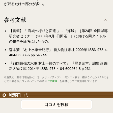
が残るだけの部分が多い。
参考文献
【書籍】「 海城の様相と変遷 」 - 『海城』［第24回 全国城郭
研究者セミナー（2007年8月5日開催）］における同タイトル
の報告を論考にしたもの。
森本繁 『村上水軍全紀行』 新人物往来社 2009年 ISBN 978-4-
404-03577-6 pp.54 - 55
『戦国最強の水軍 村上一族のすべて』 『歴史読本』編集部 編
新人物文庫 2014年 ISBN 978-4-04-600264-8 p.231
本解説文（基本情報を除く）は、
クリエイティブ・コモンズ・表示・継承ライセンス3.0
のも
とで公表されたウィキペディアの項目
「甘崎城」
を素材として二次利用しています。
城郭口コミ
口コミを投稿