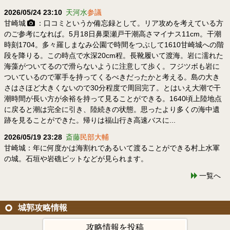
2026/05/24 23:10
天河水
参議
甘崎城
：口コミというか備忘録として。リア攻めを考えている方
のご参考になれば。5月18日鼻栗瀬戸干潮高さマイナス11cm。干潮
時刻1704。多々羅しまなみ公園で時間をつぶして1610甘崎城への階
段を降りる。この時点で水深20cm程。長靴履いて渡海。岩に濡れた
海藻がついてるので滑らないように注意して歩く。フジツボも岩に
ついているので軍手を持ってくるべきだったかと考える。島の大き
さはさほど大きくないので30分程度で周回完了。とはいえ大潮で干
潮時間が長い方が余裕を持って見ることができる。1640頃上陸地点
に戻ると潮は完全に引き、陸続きの状態。思ったより多くの海中遺
跡を見ることができた。帰りは福山行き高速バスに...
2026/05/19 23:28
斎藤
民部大輔
甘崎城：年に何度かは海割れであるいて渡ることができる村上水軍
の城。石垣や岩礁ピットなどが見られます。
一覧へ
城郭攻略情報
攻略情報を投稿