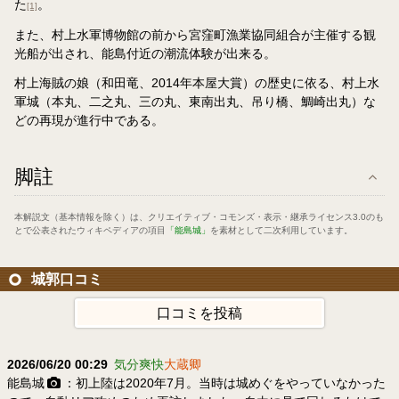
た
。
[1]
また、村上水軍博物館の前から宮窪町漁業協同組合が主催する観
光船が出され、能島付近の潮流体験が出来る。
村上海賊の娘（和田竜、2014年本屋大賞）の歴史に依る、村上水
軍城（本丸、二之丸、三の丸、東南出丸、吊り橋、鯛崎出丸）な
どの再現が進行中である。
脚註
本解説文（基本情報を除く）は、
クリエイティブ・コモンズ・表示・継承ライセンス3.0
のも
とで公表されたウィキペディアの項目
「能島城」
を素材として二次利用しています。
城郭口コミ
口コミを投稿
2026/06/20 00:29
気分爽快
大蔵卿
能島城
：初上陸は2020年7月。当時は城めぐをやっていなかった