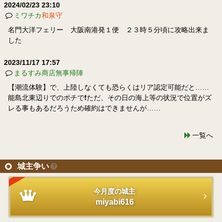
2024/02/23 23:10
ミワチカ
和泉守
名門大洋フェリー 大阪南港発１便 ２３時５分頃に攻略出来ま
した
2023/11/17 17:57
まるすみ商店無事帰陣
【潮流体験】で、上陸しなくても恐らくはリア認定可能だと……
能島北東辺りでのポチで❗ただ、その日の海上等の状況で位置がズ
レる事もあるだろうため確約はできませんが……
一覧へ
城主争い
今月度の城主
miyabi616