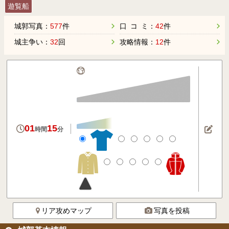
遊覧船
城郭写真：
577
件
口 コ ミ：
42
件
城主争い：
32
回
攻略情報：
12
件
01
15
時間
分
リア攻めマップ
写真を投稿