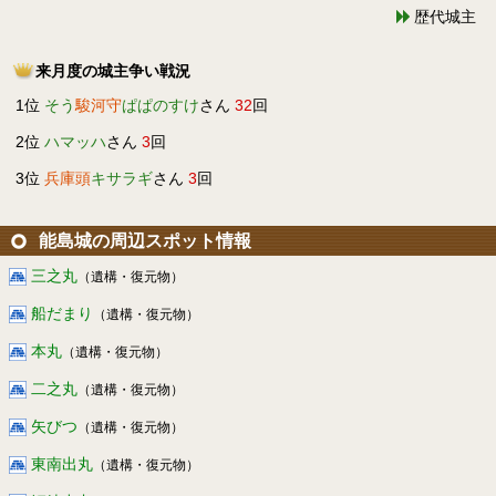
歴代城主
来月度の城主争い戦況
1位
そう
駿河守
ぱぱのすけ
さん
32
回
2位
ハマッハ
さん
3
回
3位
兵庫頭
キサラギ
さん
3
回
能島城の周辺スポット情報
三之丸
（遺構・復元物）
船だまり
（遺構・復元物）
本丸
（遺構・復元物）
二之丸
（遺構・復元物）
矢びつ
（遺構・復元物）
東南出丸
（遺構・復元物）