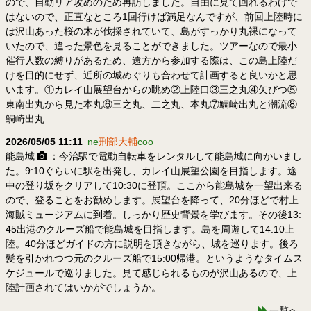
ので、自動リア攻めのため再訪しました。自由に見て回れるわけで
はないので、正直なところ1回行けば満足なんですが、前回上陸時に
は沢山あった桜の木が伐採されていて、島がすっかり丸裸になって
いたので、違った景色を見ることができました。ツアーなので最小
催行人数の縛りがあるため、遠方から参加する際は、この島上陸だ
けを目的にせず、近所の城めぐりも合わせて計画すると良いかと思
います。①カレイ山展望台からの眺め②上陸口③三之丸④矢びつ⑤
東南出丸から見た本丸⑥三之丸、二之丸、本丸⑦鯛崎出丸と潮流⑧
鯛崎出丸
2026/05/05 11:11
ne
刑部大輔
coo
能島城
：今治駅で電動自転車をレンタルして能島城に向かいまし
た。9:10ぐらいに駅を出発し、カレイ山展望公園を目指します。途
中の登り坂をクリアして10:30に登頂。ここから能島城を一望出来る
ので、登ることをお勧めします。展望台を降って、20分ほどで村上
海賊ミュージアムに到着。しっかり歴史背景を学びます。その後13:
45出港のクルーズ船で能島城を目指します。島を周遊して14:10上
陸。40分ほどガイドの方に説明を頂きながら、城を巡ります。後ろ
髪を引かれつつ元のクルーズ船で15:00帰港。というようなタイムス
ケジュールで巡りました。見て感じられるものが沢山あるので、上
陸計画されてはいかがでしょうか。
一覧へ