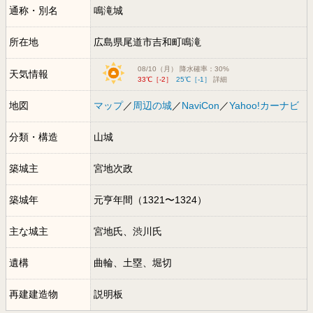
通称・別名
鳴滝城
所在地
広島県尾道市吉和町鳴滝
08/10（月） 降水確率：30%
天気情報
33℃［-2］
25℃［-1］
詳細
地図
マップ
／
周辺の城
／
NaviCon
／
Yahoo!カーナビ
分類・構造
山城
築城主
宮地次政
築城年
元亨年間（1321〜1324）
主な城主
宮地氏、渋川氏
遺構
曲輪、土塁、堀切
再建建造物
説明板