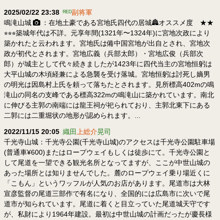
2025/02/22 23:38
ᴿᴱᴰ
副将軍
鳴滝山城
：在地土豪である宮地氏四代の居城🏯⁡オススメ度 ★★
⭐︎⭐︎⭐︎⁡築城年代は不詳。元享年間(1321年〜1324年)に宮地次政により
築かれたと云われます。宮地氏は備中国宮地が出自とされ、宮地次
政が初代とされます。宮地広義（兵部太郎）・宮地広俊（兵部次
郎）が城主として代々続きましたが1423年に四代当主の宮地恒躬は
大平山城の木頃経兼による急襲を受け落城。宮地恒躬は討死し嫡男
の明光は因島村上氏を頼って落ちたとされます。⁡見所標高402mの鳴
滝山の同名の支峰である標高322mの鳴滝山に築かれています。南北
に伸びる主郭の南端には龍王祠が祀られており、主郭北東下にある
二郭には二重堀状の地形が認められます。...
2022/11/15 20:05
織田
上総介
晃司
千光寺山城：千光寺公園(千光寺山城)のアクセスは千光寺公園駐車場
(普通車¥600)またはロープウェイもしくは徒歩にて。千光寺公園と
して尾道を一望できる観光名所となってますが、ここが中世山城の
あった場所とは知りませんでした。麓のロープウェイ乗り場近くに
「こもん」というワッフルが人気のお店があります。尾道市は大林
宣彦監督の尾道三部作で有名になり、全国的には広島市に次いで尾
道市が知られています。尾道に着くと目立っていた尾道城天守です
が、私財により1964年建設。最初は中世山城の計画だったが慶長様