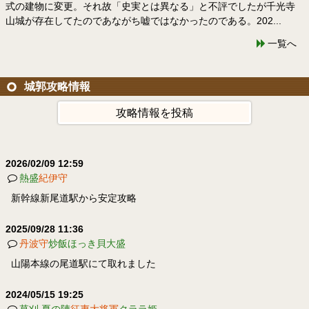
式の建物に変更。それ故「史実とは異なる」と不評でしたが千光寺
山城が存在してたのであながち嘘ではなかったのである。202...
一覧へ
城郭攻略情報
攻略情報を投稿
2026/02/09 12:59
熱盛
紀伊守
新幹線新尾道駅から安定攻略
2025/09/28 11:36
丹波守
炒飯ほっき貝大盛
山陽本線の尾道駅にて取れました
2024/05/15 19:25
草刈 夏の陣
征夷大将軍
クララ姫