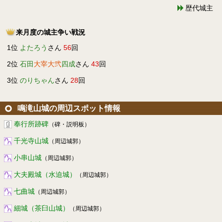
歴代城主
来月度の城主争い戦況
1位
よたろう
さん
56
回
2位
石田
大宰大弐
四成
さん
43
回
3位
のりちゃん
さん
28
回
鳴滝山城の周辺スポット情報
奉行所跡碑
（碑・説明板）
千光寺山城
（周辺城郭）
小串山城
（周辺城郭）
大夫殿城（水迫城）
（周辺城郭）
七曲城
（周辺城郭）
細城（茶臼山城）
（周辺城郭）