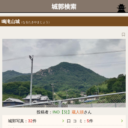
鳴滝山城
（なるたきやまじょう）
投稿者：
INO【兒】
蔵人頭
さん
城郭写真：
32
件
口 コ ミ：
5
件