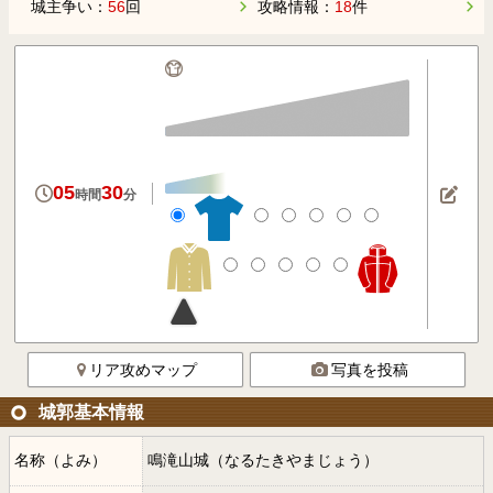
城主争い：
56
回
攻略情報：
18
件
05
30
時間
分
リア攻めマップ
写真を投稿
城郭基本情報
名称（よみ）
鳴滝山城（なるたきやまじょう）