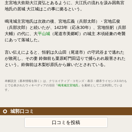
主宮地大炊助大江資弘とあるように、大江氏の流れを汲み因島宮
地氏の居城 大江城はこの事に拠るという。
鳴滝城主宮地氏は次政の後、宮地広義（兵部太郎）・宮地広俊
（兵部次郎）と続いたが、1423年（応永30年）、宮地恒躬（兵部
大輔）の代に、大
平山城
（尾道市美郷町）の城主 木頃経兼の奇襲
にあって落城した。
言い伝えによると、恒躬は久山田（尾道市）の守武谷まで逃れた
が敗死し、その妻 鈴御前も栗原町門田辺りで捕らわれ殺害された
という。鈴御前は木梨杉原氏から嫁いだとされている。
本解説文（基本情報を除く）は、
クリエイティブ・コモンズ・表示・継承ライセンス3.0
のも
とで公表されたウィキペディアの項目
「鳴滝城主宮地氏」
を素材として二次利用していま
す。
城郭口コミ
口コミを投稿