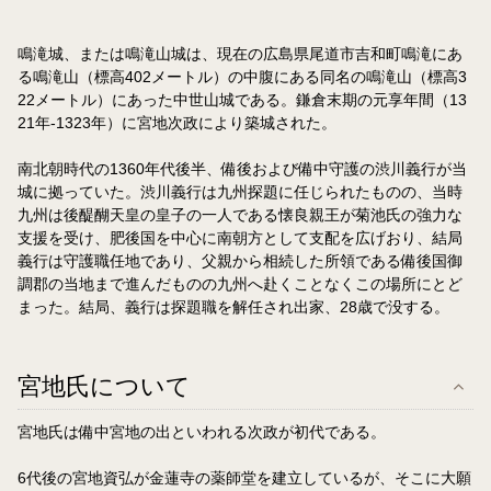
鳴滝城、または鳴滝山城は、現在の広島県尾道市吉和町鳴滝にあ
る鳴滝山（標高402メートル）の中腹にある同名の鳴滝山（標高3
22メートル）にあった中世山城である。鎌倉末期の元享年間（13
21年-1323年）に宮地次政により築城された。
南北朝時代の1360年代後半、備後および備中守護の渋川義行が当
城に拠っていた。渋川義行は九州探題に任じられたものの、当時
九州は後醍醐天皇の皇子の一人である懐良親王が菊池氏の強力な
支援を受け、肥後国を中心に南朝方として支配を広げおり、結局
義行は守護職任地であり、父親から相続した所領である備後国御
調郡の当地まで進んだものの九州へ赴くことなくこの場所にとど
まった。結局、義行は探題職を解任され出家、28歳で没する。
宮地氏について
宮地氏は備中宮地の出といわれる次政が初代である。
6代後の宮地資弘が金蓮寺の薬師堂を建立しているが、そこに大願