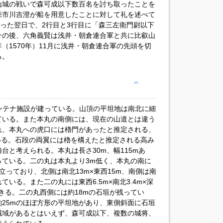
山城の戦いで森可成以下数百名を討ち取ったことを
豪市川吉澄が船を用意したことに対して礼を述べて
とった翌日で、2行目と3行目に「森三左衛門尉以下
その後、六角義賢は浅井・朝倉連合軍と共に比叡山
（1570年）11月に浅井・朝倉連合軍の先頭を切
る。
ンテナ施設が建っている。山頂の平坦地は南北に細
ている。また本丸の南側には、現在の山道とは違う
れ、本丸への虎口には櫓門があったと推定される、
いる。石段の両翼には櫓を構えたと推定される高み
台と考えられる。本丸は長さ30m、幅115mあ
っている。二の丸は本丸より3m低く、本丸の南に
立っており、北側は南北13m×東西15m、南側は南
ている。また二の丸には東西6.5m×南北3.4m×深
きる。二の丸西側には約18mの石垣が残ってい
25mのほぼ方形の平坦地があり、東側斜面に石垣
城域があるとはいえず、森可成以下、複数の城将、