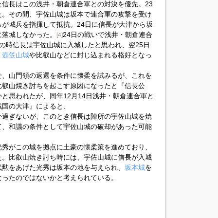
信長はこの浅井・朝倉連合軍との対決を優先。23
た。その間、宇佐山城は坂本で連合軍の攻撃を受け
が城兵を指揮して抵抗。24日に信長が大津から坂
に落城しなかった。
24日の戦いで浅井・朝倉連合
[4]
の時信長は宇佐山城に入城したと思われ、翌25日
、
壺笠山城
や比叡山などに封じ込まれる格好となっ
せ、山門領の返還を条件に懐柔を試みるが、これを
比叡山焼き討ちを起こす原因になったと『信長公
と思われたが、同年12月14日浅井・朝倉連合軍と
戦国の大津』によると、
か過ぎないが、このとき信長は陣所の宇佐山城を焼
て、和議の条件として宇佐山城の破却があった可能
光秀がこの城を拠点に土豪の懐柔策を進めており、
た。比叡山焼き討ち時には、宇佐山城に信長が入城
武勲をあげた光秀は坂本の地を与えられ、
坂本城
を
なったのではないかと考えられている。