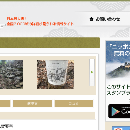
解説文
口コミ
志賀要害