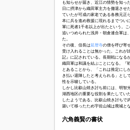
も知らせが届き、近江の情勢を知った
日に摂津から織田軍主力を撤退させ
ていたが可成の家老である各務元正ら
本に兵を進め救援に現れるまでつい
軍に死者1千名以上が出たという。こ
追いつめられた浅井・朝倉連合軍は
た。
その後、信長は
延暦寺
の僧を呼び寄
受け入れることは無かった。これが
記』に記されている。長期戦になるか
織田軍は和議を結ぶことになる。『
とあることから、「これは推定にし
き払い退陣したと考えられる」とし
性を示唆している。
しかし比叡山焼き討ち前には、明智
湖西地区の重要な役割を果たしてい
したようである。比叡山焼き討ちで
築いて移ったため宇佐山城は廃城と
六角義賢の書状