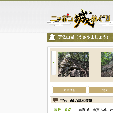
宇佐山城（うさやまじょう）
基本情報
地図
宇佐山城の基本情報
通称・別名
志賀城、志賀の城、