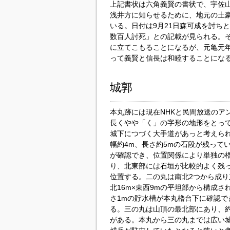
上記書状は六角義賢の書状で、宇佐
浅井方に知らせるために、地元の土
いる。日付は9月21日森可成を討ち
数百人討死」との記載が見られる。
に立てこもることになるが、元亀元年
って義賢と信長は和睦することにな
城郭
本丸跡には現在NHKと民間放送のア
長くやや「く」の字形の地形をとっ
城下につづく大手道があっと考えら
幅約4m、長さ約5mの石段が残って
が確認でき、位置関係により単独の櫓
り、北東部には石垣が比較的よく残
位置する。二の丸は南北2つから成り
北16m×東西9mの平坦部から構成され
さ1mの貯水槽が本丸櫓台下に確認で
る。三の丸は山頂の最北部にあり、約
がある。本丸から三の丸までは広い