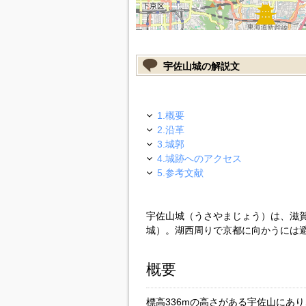
宇佐山城の解説文
1.概要
2.沿革
3.城郭
4.城跡へのアクセス
5.参考文献
宇佐山城（うさやまじょう）は、滋
城）。湖西周りで京都に向かうには
概要
標高336mの高さがある宇佐山にあ