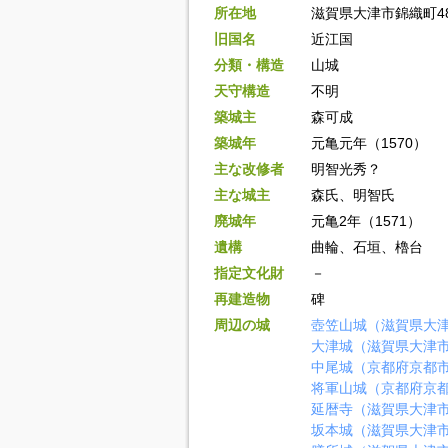
所在地
滋賀県大津市錦織町48
旧国名
近江国
分類・構造
山城
天守構造
不明
築城主
森可成
築城年
元亀元年（1570）
主な改修者
明智光秀？
主な城主
森氏、明智氏
廃城年
元亀2年（1571）
遺構
曲輪、石垣、櫓台
指定文化財
－
再建造物
碑
周辺の城
壺笠山城（滋賀県大
大津城（滋賀県大津
中尾城（京都府京都
将軍山城（京都府京
延暦寺（滋賀県大津
坂本城（滋賀県大津