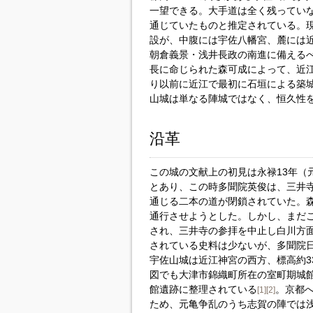
一望できる。大手道は全く残ってい
通じていたものと推定されている。現
設が、中腹には宇佐八幡宮、麓には
朝倉義景・浅井長政の南進に備える
長に命じられた森可成によって、近
り以前に近江で最初に石垣による築
山城は単なる陣城ではなく、恒久性
沿革
この城の文献上の初見は永禄13年（元
とあり、この時多聞院英俊は、三井
通じる二本の道が閉鎖されていた。
通行させようとした。しかし、まだ
され、三井寺の参拝を中止し白川方
されている史料は少ないが、多聞院
宇佐山城は近江神宮の西方、標高約3
図でも大津市錦織町所在の室町期城
館遺跡に整理されている
。京都
[1]
[2]
ため、元亀争乱のうち志賀の陣では