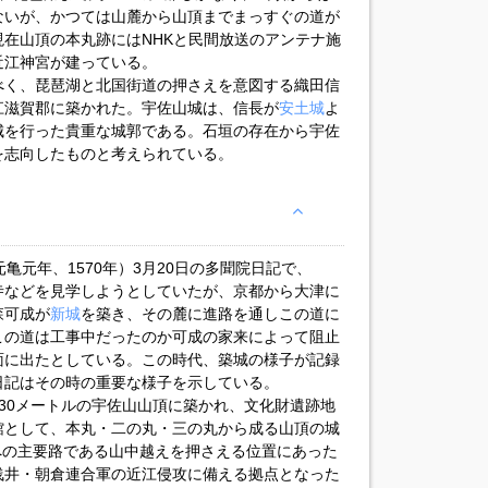
ないが、かつては山麓から山頂までまっすぐの道が
在山頂の本丸跡にはNHKと民間放送のアンテナ施
近江神宮が建っている。
べく、琵琶湖と北国街道の押さえを意図する織田信
江滋賀郡に築かれた。宇佐山城は、信長が
安土城
よ
城を行った貴重な城郭である。石垣の存在から宇佐
を志向したものと考えられている。
亀元年、1570年）3月20日の多聞院日記で、
寺などを見学しようとしていたが、京都から大津に
森可成が
新城
を築き、その麓に進路を通しこの道に
この道は工事中だったのか可成の家来によって阻止
面に出たとしている。この時代、築城の様子が記録
日記はその時の重要な様子を示している。
30メートルの宇佐山山頂に築かれ、文化財遺跡地
館として、本丸・二の丸・三の丸から成る山頂の城
への主要路である山中越えを押さえる位置にあった
浅井・朝倉連合軍の近江侵攻に備える拠点となった