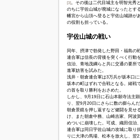
。その後は二代目城主を明智光秀
[3]
のちに宇佐山城が廃城になったとす
幡宮から山頂へ登ると宇佐山城跡が
の役割も担っている。
宇佐山城の戦い
同年、摂津で勃発した野田・福島の
連合軍は信長の背後を突くべく行動
信治、青地茂綱らと共に交通の要所
進軍妨害を試みた。
浅井・朝倉連合軍は3万兵が坂本口に
坂本の町はずれで合戦となる。緒戦で
の首を取り勝利をおさめた。
しかし、9月19日に石山本願寺法主
り、翌9月20日にさらに数の膨らん
朝倉景鏡を押し返すなど健闘を見せ
け、また朝倉中務、山崎吉家、阿波
めついに崩壊した。可成、織田信治
連合軍は同日宇佐山城の攻城に取り
りに大津の馬場、松本を放火し、翌2