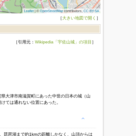
Leaflet
| ©
OpenStreetMap
contributors,
CC-BY-SA
［
大きい地図で開く
］
［引用元：
Wikipedia「宇佐山城」の項目
］
賀県大津市南滋賀町にあった中世の日本の城（山
避けては通れない位置にあった。
り、琵琶湖まで約1kmの距離しかなく、山頂からは