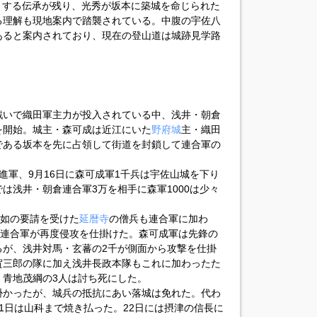
とする伝承が残り、光秀が坂本に築城を命じられた
る理解も現地案内で踏襲されている。中腹の宇佐八
あると案内されており、現在の登山道は城跡見学路
戦いで織田軍主力が投入されている中、浅井・朝倉
を開始。城主・森可成は近江にいた
野府城
主・織田
である坂本を先に占領して街道を封鎖して連合軍の
進軍、9月16日に森可成軍1千兵は宇佐山城を下り
は浅井・朝倉連合軍3万を相手に森軍1000は少々
顕如の要請を受けた
延暦寺
の僧兵も連合軍に加わ
だ連合軍が再度侵攻を仕掛けた。森可成軍は先鋒の
るが、浅井対馬・玄蕃の2千が側面から攻撃を仕掛
賀三郎の隊に加え浅井長政本隊もこれに加わったた
、青地茂綱の3人は討ち死にした。
掛かったが、城兵の抵抗にあい落城は免れた。代わ
1日は山科まで焼き払った。22日には摂津の信長に