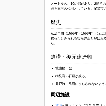
メートルの、10の郭があり、2箇所
岩を石垣の代用としている。尾鷲市
歴史
弘治年間（1555年 - 1558年）
乗ったとみられる曽根弾正と呼ばれ
た。
遺構・復元建造物
城曲輪、堀
物見岩 - 石垣が残る。
井戸跡 - 風雨にさらされないよ
周辺施設
城山
公園 - 「オンツツジ 名吉