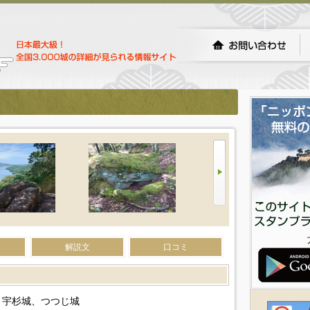
解説文
口コミ
、宇杉城、つつじ城