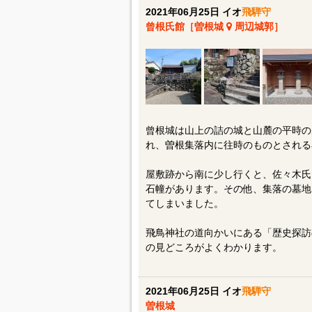
2021年06月25日 イオ
飛騨守
曾根氏館［曽根城
周辺城郭］
曾根城は山上の詰の城と山麓の平時の
れ、曽根集落内に往時のものとされる
屋敷跡から南に少し行くと、佐々木氏
石幢があります。その他、集落の墓地
てしまいました。
飛鳥神社の道向かいにある「歴史探訪
の見どころがよくわかります。
2021年06月25日 イオ
飛騨守
曽根城