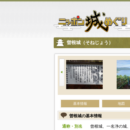
曽根城（そねじょう）
基本情報
地図
曽根城の基本情報
通称・別名
曾根城、一名浄の城