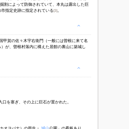
の掘割によって防御されていて、本丸は露出した巨
の市指定史跡に指定されている
。
[3]
に近江国甲賀の佐々木宇右衛門（一般には曽根に来て名
る）が、曽根村落内に構えた居館の裏山に築城し
う入口を塞ぎ、その上に巨石が置かれた。
花（カオヨバナ）の群生・
城山
公園」の看板あり。