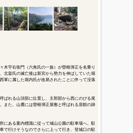
々木宇右衛門（六角氏の一族）が曽根弾正を名乗り
、北畠氏の滅亡後は新宮から勢力を伸ばしていた堀
西軍に属した堀内氏が改易されたことに伴って没落
呼ばれる山頂部に位置し、主郭部から西にのびる尾
。また、山麓には曽根弾正屋敷と呼ばれる居館の跡
所にある案内標識に従って城山公園の駐車場へ。駐
車で行けそうなのでさらに上って行き、登城口の駐