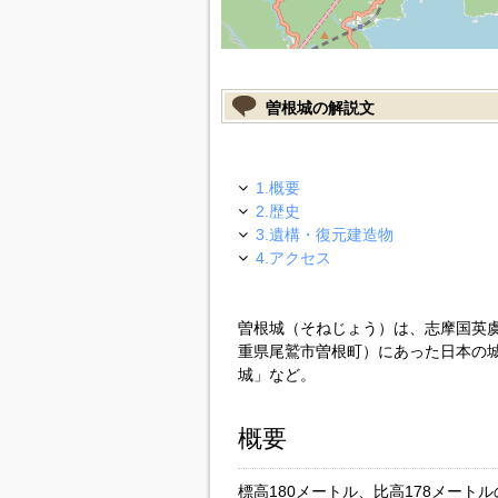
曽根城の解説文
1.概要
2.歴史
3.遺構・復元建造物
4.アクセス
曽根城（そねじょう）は、志摩国英
重県尾鷲市曽根町）にあった日本の
城」など。
概要
標高180メートル、比高178メート