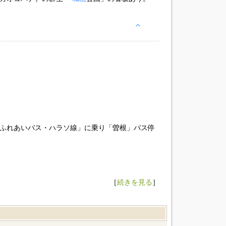
市ふれあいバス・ハラソ線」に乗り「曽根」バス停
［
続きを見る
］