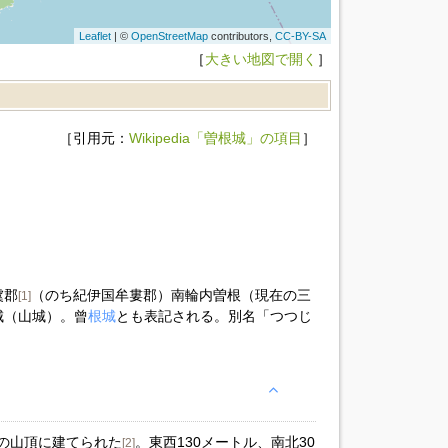
Leaflet
| ©
OpenStreetMap
contributors,
CC-BY-SA
［
大きい地図で開く
］
［引用元：
Wikipedia「曽根城」の項目
］
虞郡
（のち紀伊国牟婁郡）南輪内曽根（現在の三
[1]
城（山城）。曾
根城
とも表記される。別名「つつじ
ルの山頂に建てられた
。東西130メートル、南北30
[2]