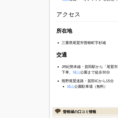
アクセス
所在地
三重県尾鷲市曽根町字杉城
交通
JR紀勢本線・賀田駅から「尾鷲
下車、
城山
公園まで徒歩30分
熊野尾鷲道路・賀田ICから15分
城山
公園駐車場（無料）
曽根城の口コミ情報