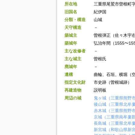
所在地
三重県尾鷲市曽根町
旧国名
紀伊国
分類・構造
山城
天守構造
－
築城主
曽根弾正（佐々木宇
築城年
弘治年間（1555〜15
主な改修者
－
主な城主
曽根氏
廃城年
－
遺構
曲輪、石垣、横堀（
指定文化財
市史跡（曽根城跡）
再建造物
説明板
周辺の城
鬼ヶ城（三重県熊野
後山城（三重県北牟
赤木城（三重県熊野
京城（三重県南牟婁
長島城（三重県北牟
新宮城（和歌山県新