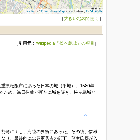
Leaflet
| ©
OpenStreetMap
contributors,
CC-BY-SA
［
大きい地図で開く
］
［引用元：
Wikipedia「松ヶ島城」の項目
］
重県松阪市にあった日本の城（平城）。1580年
たため、織田信雄が新たに城を築き、松ヶ島城と
伊勢湾に面し、海陸の要衝にあった。その後、信雄
となり、最終的には豊臣秀吉の部下・蒲生氏郷が入