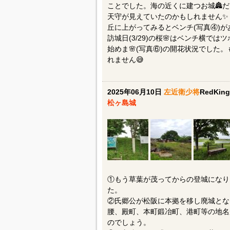
ことでした。海の近くに建つお城🏯
天守が見えていたのかもしれません✨
丘に上がってみるとベンチ(写真④)が
訪城日(3/29)の桜🌸はベンチ横で
始めま🌸(写真⑥)の開花状況でした
れません😅
2025年06月10日
左近衛少将
RedKing
松ヶ島城
①もう草葉が茂ってからの登城になり
た。
②氏郷公が松阪に本拠を移し廃城とな
腰、殿町、本町鍛冶町、港町等の地名
のでしょう。