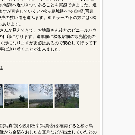
お城跡へ近づきつつあることを実感できました。道
ますが直進していくと<松ヶ島城跡へ>の道標(写真
中央の狭い道を進みます。※ミラーの下の方には<松
もあります。
さんが見えてきて、お地蔵さん後方のビニールハウ
跡の目印になります。進軍前に松阪駅前の観光協会の
く形になりますが史跡はあるので安心して行って下
事に辿り着くことが出来ました。
主
(写真②)や説明板🪧(写真③)を確認すると松ヶ島
近から金箔をおした古瓦片などが出土していたとの