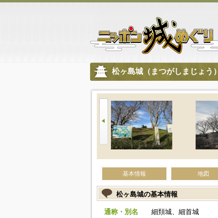
松ヶ島城（まつがしまじょう
基本情報
地図
松ヶ島城の基本情報
通称・別名
細頚城、細首城