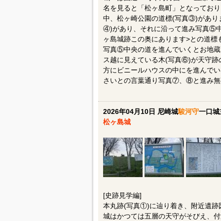
名を見ると「松ヶ島町」となっており
中、松ヶ崎公園の道標(写真③)があり
④)があり、それに沿って進み写真⑤
ヶ島城跡この奥にあります>との道標
写真⑤中央の道を進んでいくとお地蔵
ス越に見えている木(写真⑥)が天守
方にビニールハウスの中にを進んでい
さいとの言葉通り写真⑦、⑧と進み無
2026年04月10日 尼崎城
駿河守
一口城
松ヶ島城
[史跡見学編]
本丸跡(写真①)に辿り着き、附近遺跡図
城はかつては五層の天守がそびえ、付