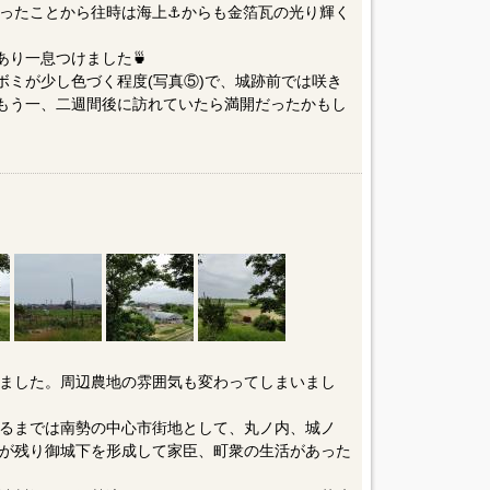
だったことから往時は海上⚓️からも金箔瓦の光り輝く
あり一息つけました🍵
はツボミが少し色づく程度(写真⑤)で、城跡前では咲き
。もう一、二週間後に訪れていたら満開だったかもし
ました。周辺農地の雰囲気も変わってしまいまし
るまでは南勢の中心市街地として、丸ノ内、城ノ
が残り御城下を形成して家臣、町衆の生活があった