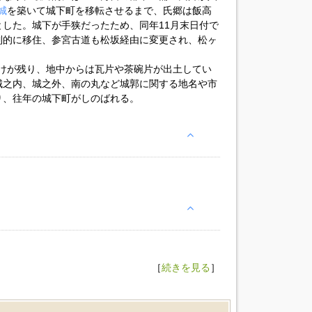
城
を築いて城下町を移転させるまで、氏郷は飯高
した。城下が手狭だったため、同年11月末日付で
制的に移住、参宮古道も松坂経由に変更され、松ヶ
だけが残り、地中からは瓦片や茶碗片が出土してい
城之内、城之外、南の丸など城郭に関する地名や市
り、往年の城下町がしのばれる。
［
続きを見る
］