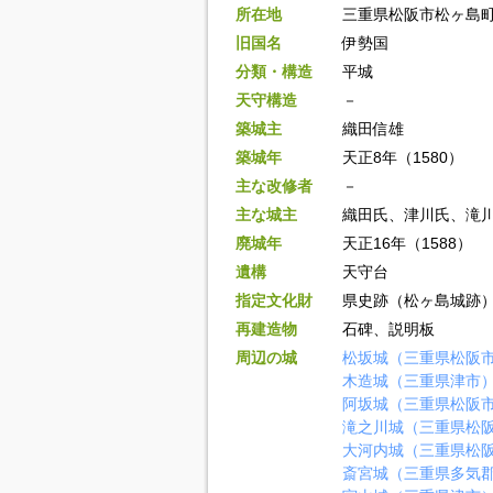
所在地
三重県松阪市松ヶ島
旧国名
伊勢国
分類・構造
平城
天守構造
－
築城主
織田信雄
築城年
天正8年（1580）
主な改修者
－
主な城主
織田氏、津川氏、滝
廃城年
天正16年（1588）
遺構
天守台
指定文化財
県史跡（松ヶ島城跡
再建造物
石碑、説明板
周辺の城
松坂城（三重県松阪
木造城（三重県津市
阿坂城（三重県松阪
滝之川城（三重県松
大河内城（三重県松
斎宮城（三重県多気