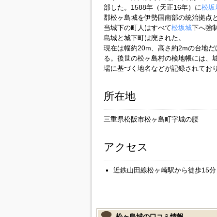
部した。1588年（天正16年）に
松坂
郡松ヶ島城を伊勢国南部の統治拠点と
当城下の町人はすべて
松坂城
下へ強
島城と城下町は廃された。
現在は幅約20m、高さ約2mの台地
る。後世の松ヶ島村の検地帳には、
場に基づく地名などが記録されてお
所在地
三重県松阪市松ヶ島町字城の腰
アクセス
近鉄山田線松ヶ崎駅から徒歩15分
松ヶ島城の口コミ情報