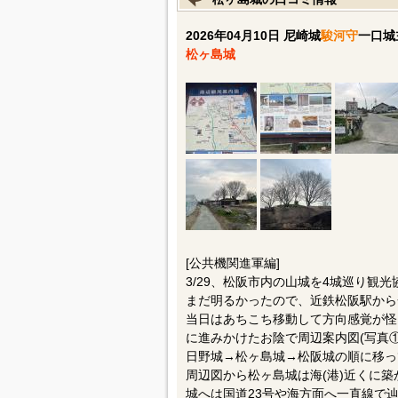
2026年04月10日 尼崎城
駿河守
一口城
松ヶ島城
[公共機関進軍編]
3/29、松阪市内の山城を4城巡り観
まだ明るかったので、近鉄松阪駅から一
当日はあちこち移動して方向感覚が怪
に進みかけたお陰で周辺案内図(写真①
日野城→松ヶ島城→松阪城の順に移っ
周辺図から松ヶ島城は海(港)近くに
城へは国道23号や海方面へ一直線で辿