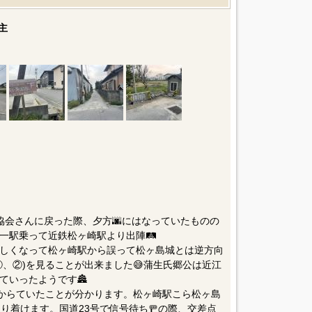
主
光協会さんに戻った際、夕方🌆にはなっていたものの
駅乗って近鉄松ヶ崎駅より出陣🛤️
しくなって松ヶ崎駅から誤って松ヶ島城とは逆方向
、②)を見ることが出来ました😅蒲生氏郷公は近江
ていったようです🏯
築からていたことが分かります。松ヶ崎駅こら松ヶ島
り着けます。国道23号で信号待ち🚥の際、交差点