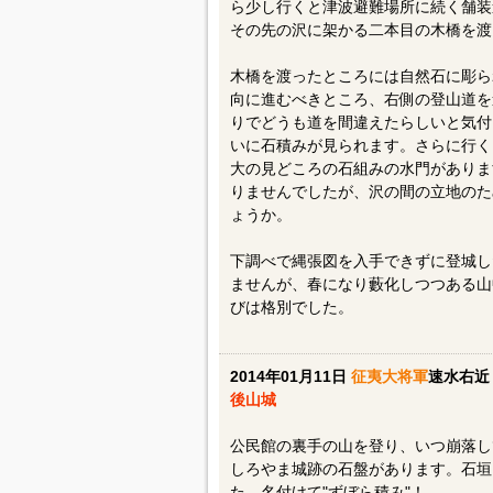
ら少し行くと津波避難場所に続く舗装
その先の沢に架かる二本目の木橋を渡
木橋を渡ったところには自然石に彫ら
向に進むべきところ、右側の登山道を
りでどうも道を間違えたらしいと気付
いに石積みが見られます。さらに行く
大の見どころの石組みの水門がありま
りませんでしたが、沢の間の立地のた
ょうか。
下調べで縄張図を入手できずに登城し
ませんが、春になり藪化しつつある山
びは格別でした。
2014年01月11日
征夷大将軍
速水右近
後山城
公民館の裏手の山を登り、いつ崩落し
しろやま城跡の石盤があります。石垣
た。名付けて"ずぼら積み"！