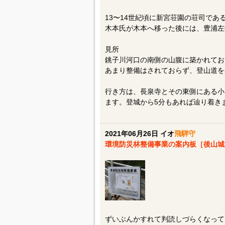
13〜14世紀頃に新宮荘園の荘司で
木本氏が木本へ移った後には、豊浦左
見所
銚子川河口の南側の山腹に築かれてお
あまり整備はされておらず、登山道を
行き方は、長泉寺とその東側にある小
ます。登城から5分もあれば辿り着き
2021年06月26日 イオ
飛騨守
環境防災林整備事業の案内板［後山
ずいぶんかすれて判読しづらくなって