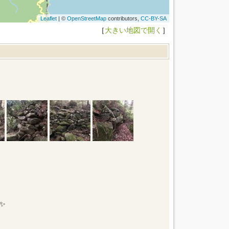
Leaflet
| ©
OpenStreetMap
contributors,
CC-BY-SA
［
大きい地図で開く
］
✨