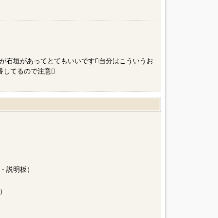
が石垣があってとてもいいです自分はこういうお
番してるので注意
・説明板）
）