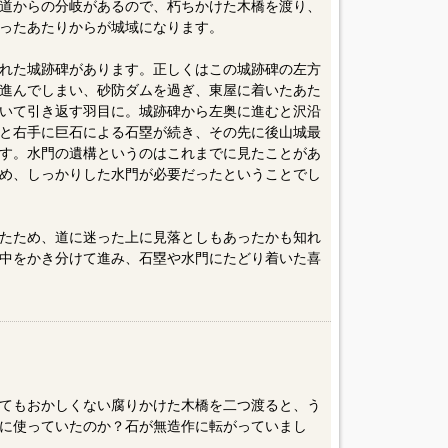
道からの分岐があるので、朽ちかけた木橋を渡り、
ったあたりからが城域になります。
れた城跡碑があります。正しくはこの城跡碑の左方
進んでしまい、砂防ダムを過ぎ、東屋に着いたあた
いて引き返す羽目に。城跡碑から左奥に進むと沢沿
と右手に巨石による石塁が続き、その先に後山城最
す。水門の遺構というのはこれまでに見たことがあ
め、しっかりした水門が必要だったということでし
たため、道に迷った上に見落としもあったかも知れ
中をかき分けて進み、石塁や水門にたどり着いた喜
てもおかしくない腐りかけた木橋を二つ渡ると、う
に使っていたのか？石が無造作に転がっていまし