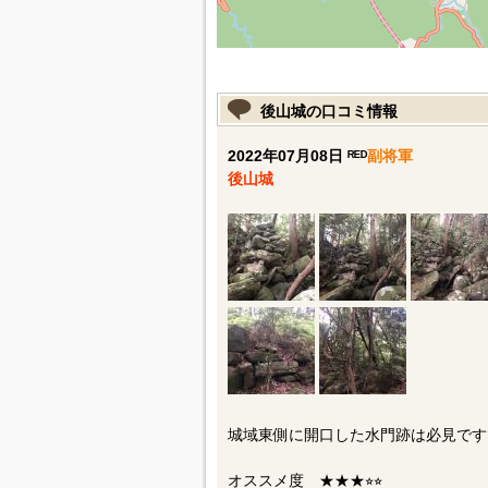
後山城の口コミ情報
2022年07月08日 ᴿᴱᴰ
副将軍
後山城
城域東側に開口した水門跡は必見です
オススメ度 ★★★⭐︎⭐︎