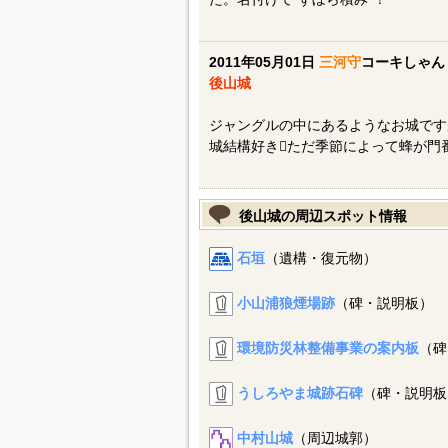
2011年05月01日
三河守
コーキしゃん
後山城
ジャングルの中にあるようなお城です
城結構好きただ季節によって蜂が門
後山城の周辺スポット情報
石垣
（遺構・復元物）
小山浦狼煙場跡
（碑・説明板）
環境防災林整備事業の案内板
（碑
うしろやま城跡石碑
（碑・説明板
中村山城
（周辺城郭）