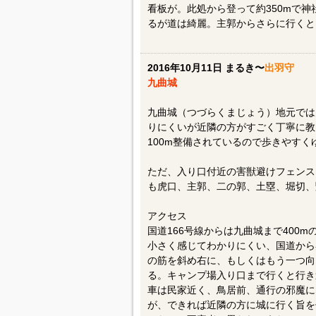
看板が。此処から登って約350mで
るが道は綺麗。主郭からさらに行くと
2016年10月11日 まるき〜
出羽守
九曲城
九曲城（つづらくまじょう）地元では
りにくいが近隣の方がすごく丁寧に教
100m整備されているので歩きやすく
ただ、入り口付近の害獣避けフェンス
も虎口、主郭、二の郭、土塁、堀切、
アクセス
国道166号線からは九曲城まで400
小さく感じてわかりにくい、国道から
の筋を斜め右に、もしくはもう一つ向
る。キャンプ場入り口まで行くと行き
車は民家近く、鳥居前、通行の邪魔に
が、できれば近隣の方に城に行く旨を