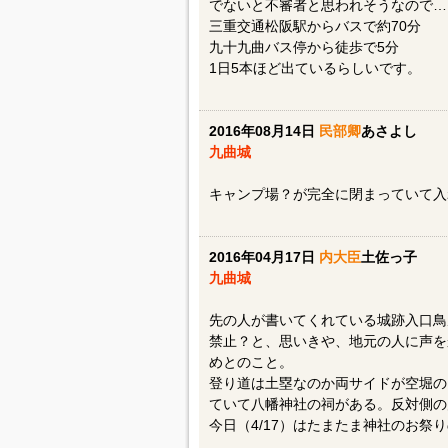
でないと不審者と思われそうなので…
三重交通松阪駅からバスで約70分
九十九曲バス停から徒歩で5分
1日5本ほど出ているらしいです。
2016年08月14日
民部卿
あさよし
九曲城
キャンプ場？が完全に閉まっていて入
2016年04月17日
内大臣
土佐っ子
九曲城
先の人が書いてくれている城跡入口鳥
禁止？と、思いきや、地元の人に声を
めとのこと。
登り道は土塁なのか両サイドが空堀の
ていて八幡神社の祠がある。反対側の
今日（4/17）はたまたま神社のお祭