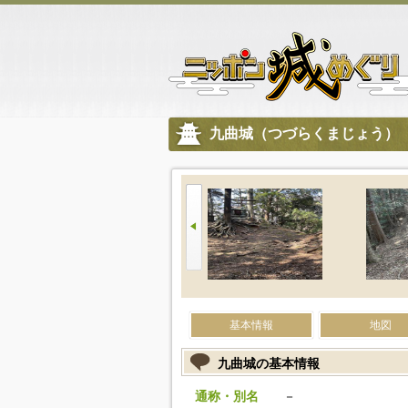
九曲城（つづらくまじょう）
基本情報
地図
九曲城の基本情報
通称・別名
－