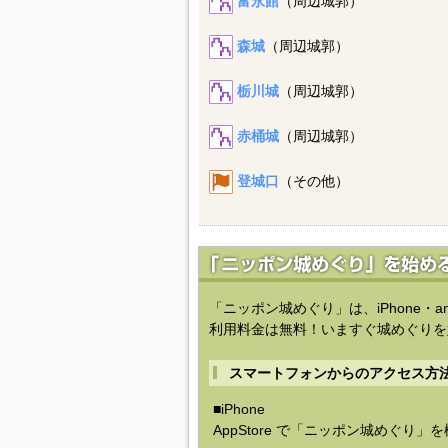
富永館
（周辺城郭）
森城
（周辺城郭）
栃川城
（周辺城郭）
赤桶城
（周辺城郭）
登城口
（その他）
「ニッポン城めぐり」は、iPhone・a
利用料金は無料！いますぐ城めぐりを
スマートフォンからのアクセス方
■iPhone
AppStore で「ニッポン城めぐり」