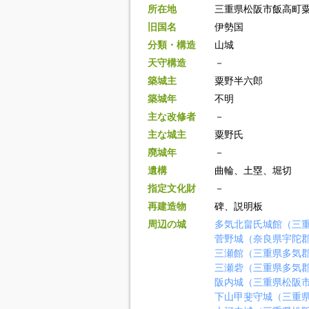
所在地
三重県松阪市飯高町
旧国名
伊勢国
分類・構造
山城
天守構造
－
築城主
粟野半六郎
築城年
不明
主な改修者
－
主な城主
粟野氏
廃城年
－
遺構
曲輪、土塁、堀切
指定文化財
－
再建造物
碑、説明板
周辺の城
多気北畠氏城館（三
菅野城（奈良県宇陀
三瀬館（三重県多気
三瀬砦（三重県多気
阪内城（三重県松阪
下山甲斐守城（三重