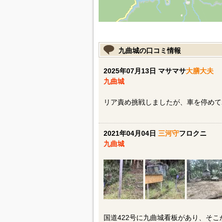
九曲城の口コミ情報
2025年07月13日 マサマサ
大膳大夫
九曲城
リア責め挑戦しましたが、車を停めて
2021年04月04日
三河守
フロクニ
九曲城
国道422号に九曲城看板があり、そこ