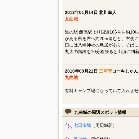
2013年01月14日 北川幸人
九曲城
道の駅 飯高駅より国道166号を約1
がある所を左へ約20m進むと、右側
口には八幡神社の鳥居があり、そばに
丸太の階段を10分程登ると山頂に到
2010年09月21日
三河守
コーキしゃん
九曲城
有料キャンプ場になっていて入れませ
九曲城の周辺スポット情報
七日市城
（周辺城郭）