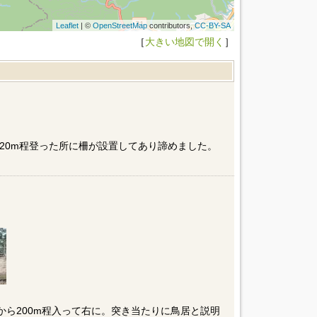
Leaflet
| ©
OpenStreetMap
contributors,
CC-BY-SA
［
大きい地図で開く
］
20m程登った所に柵が設置してあり諦めました。
から200m程入って右に。突き当たりに鳥居と説明