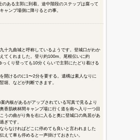
神社のある主郭に到着。途中階段のステップは腐って
キャンプ場側に降りるとの事。
九十九曲城と呼称しているようです。登城口がわか
えてくれました。登り約100m、尾根伝いに約
ゆっくり登っても10分くらいで主郭にたどり着ける
を開けるのに1〜2分を要する。遺構は素人なりに
竪堀、などが判断できます。
mの案内板があるがアップされている写真で見るより
奥香肌峡林間キャンプ場に行く道を南へ入り一つ目
こうの曲がり角を右に入ると奥に登城口の鳥居があ
過ぎです。
ならなければどこに停めても良いと言われました
伝えて車も停めると一声掛けておきたい。