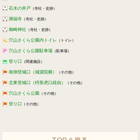
石水の井戸
（寺社・史跡）
満福寺
（寺社・史跡）
御崎神社
（寺社・史跡）
穴山さくら公園内トイレ
（トイレ）
穴山さくら公園駐車場
（駐車場）
登り口
（関連施設）
南側登城口（城源院横）
（その他）
北東登城口（枡形虎口経由）
（その他）
穴山さくら公園
（その他）
登り口
（その他）