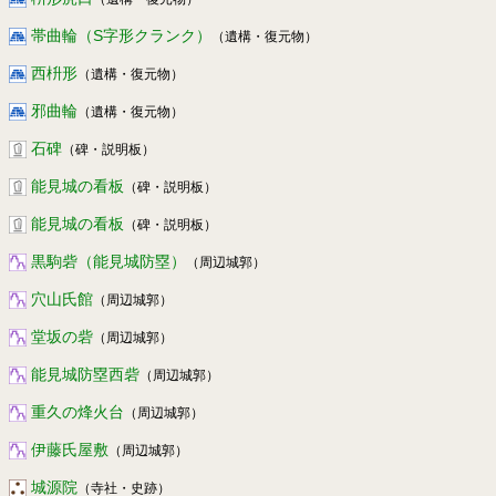
帯曲輪（S字形クランク）
（遺構・復元物）
西枡形
（遺構・復元物）
邪曲輪
（遺構・復元物）
石碑
（碑・説明板）
能見城の看板
（碑・説明板）
能見城の看板
（碑・説明板）
黒駒砦（能見城防塁）
（周辺城郭）
穴山氏館
（周辺城郭）
堂坂の砦
（周辺城郭）
能見城防塁西砦
（周辺城郭）
重久の烽火台
（周辺城郭）
伊藤氏屋敷
（周辺城郭）
城源院
（寺社・史跡）