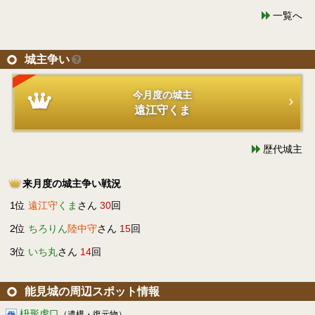
一覧へ
城主争い
今月度の城主
遠江守くま
歴代城主
来月度の城主争い戦況
1位
遠江守
くま
さん
30
回
2位
ちろりん
陸中守
さん
15
回
3位
いち丸
さん
14
回
能見城の周辺スポット情報
枡形虎口
（遺構・復元物）