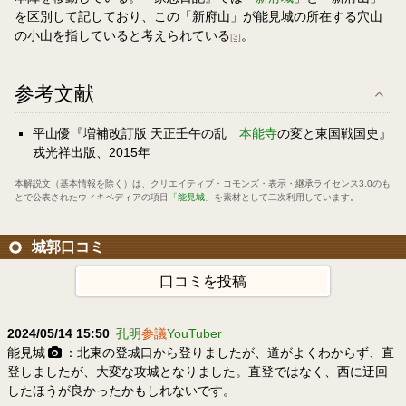
を区別して記しており、この「新府山」が能見城の所在する穴山
の小山を指していると考えられている
。
[3]
参考文献
平山優『増補改訂版 天正壬午の乱
本能寺
の変と東国戦国史』
戎光祥出版、2015年
本解説文（基本情報を除く）は、
クリエイティブ・コモンズ・表示・継承ライセンス3.0
のも
とで公表されたウィキペディアの項目
「能見城」
を素材として二次利用しています。
城郭口コミ
口コミを投稿
2024/05/14 15:50
孔明
参議
YouTuber
能見城
：北東の登城口から登りましたが、道がよくわからず、直
登しましたが、大変な攻城となりました。直登ではなく、西に迂回
したほうが良かったかもしれないです。