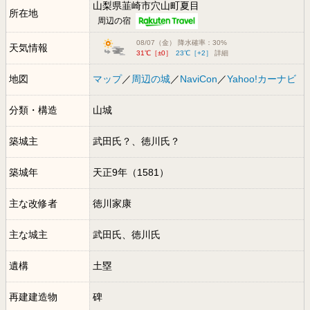
山梨県韮崎市穴山町夏目
所在地
周辺の宿
08/07（金） 降水確率：30%
天気情報
31℃［±0］
23℃［+2］
詳細
地図
マップ
／
周辺の城
／
NaviCon
／
Yahoo!カーナビ
分類・構造
山城
築城主
武田氏？、徳川氏？
築城年
天正9年（1581）
主な改修者
徳川家康
主な城主
武田氏、徳川氏
遺構
土塁
再建建造物
碑