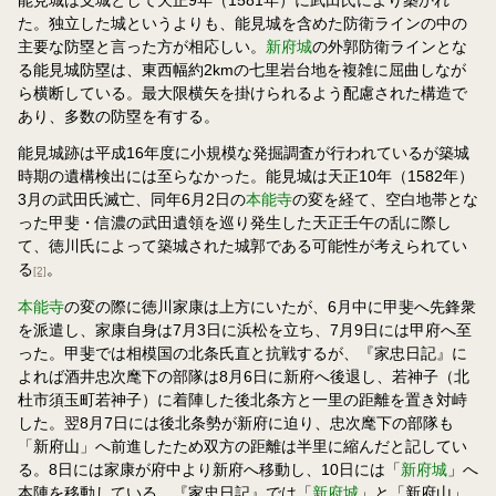
た。独立した城というよりも、能見城を含めた防衛ラインの中の
主要な防塁と言った方が相応しい。
新府城
の外郭防衛ラインとな
る能見城防塁は、東西幅約2kmの七里岩台地を複雑に屈曲しなが
ら横断している。最大限横矢を掛けられるよう配慮された構造で
あり、多数の防塁を有する。
能見城跡は平成16年度に小規模な発掘調査が行われているが築城
時期の遺構検出には至らなかった。能見城は天正10年（1582年）
3月の武田氏滅亡、同年6月2日の
本能寺
の変を経て、空白地帯とな
った甲斐・信濃の武田遺領を巡り発生した天正壬午の乱に際し
て、徳川氏によって築城された城郭である可能性が考えられてい
る
。
[2]
本能寺
の変の際に徳川家康は上方にいたが、6月中に甲斐へ先鋒衆
を派遣し、家康自身は7月3日に浜松を立ち、7月9日には甲府へ至
った。甲斐では相模国の北条氏直と抗戦するが、『家忠日記』に
よれば酒井忠次麾下の部隊は8月6日に新府へ後退し、若神子（北
杜市須玉町若神子）に着陣した後北条方と一里の距離を置き対峙
した。翌8月7日には後北条勢が新府に迫り、忠次麾下の部隊も
「新府山」へ前進したため双方の距離は半里に縮んだと記してい
る。8日には家康が府中より新府へ移動し、10日には「
新府城
」へ
本陣を移動している。『家忠日記』では「
新府城
」と「新府山」