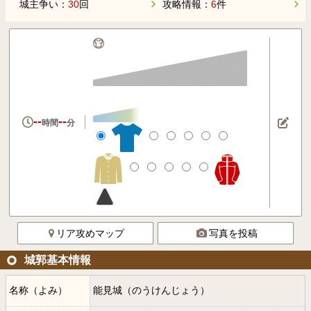
城主争い：
30
回
攻略情報：
6
件
--
--
時間
分
リア攻めマップ
写真を投稿
城郭基本情報
名称（よみ）
能見城（のうけんじょう）