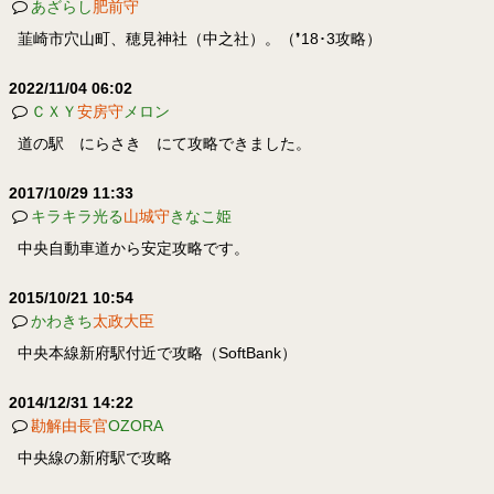
あざらし
肥前守
韮崎市穴山町、穂見神社（中之社）。（❜18･3攻略）
2022/11/04 06:02
ＣＸＹ
安房守
メロン
道の駅 にらさき にて攻略できました。
2017/10/29 11:33
キラキラ光る
山城守
きなこ姫
中央自動車道から安定攻略です。
2015/10/21 10:54
かわきち
太政大臣
中央本線新府駅付近で攻略（SoftBank）
2014/12/31 14:22
勘解由長官
OZORA
中央線の新府駅で攻略