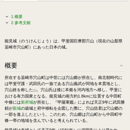
1.概要
2.参考文献
能見城（のうけんじょう）は、甲斐国巨摩郡穴山（現在の山梨県
韮崎市穴山町）にあった日本の城。
概要
所在する韮崎市穴山町は中世には穴山郷が所在し、南北朝時代に
は甲斐守護・武田氏の一族である穴山義武が同地を本貫地とし、
穴山姓を称した
。穴山氏は後に本拠を河内地方へ移し、甲斐に
[1]
おける有力国衆となる。能見城の南方約1.8kmに位置する中田町
中條には
新府城
が所在し、『甲陽軍鑑』によれば天正9年に武田勝
頼が
新城
の築城と府中移転を企図した際に、穴山信君は穴山郷の
一部を進上したという。このため、穴山郷は穴山町から中田町中
條一帯の地域を含んでいると考えられている。
能見城は支城として天正9年（1581年）に武田氏により築かれ