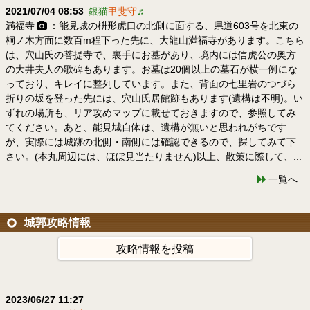
2021/07/04 08:53
銀猫
甲斐守
♬
満福寺
：能見城の枡形虎口の北側に面する、県道603号を北東の
桐ノ木方面に数百m程下った先に、大龍山満福寺があります。こちら
は、穴山氏の菩提寺で、裏手にお墓があり、境内には信虎公の奥方
の大井夫人の歌碑もあります。お墓は20個以上の墓石が横一例にな
っており、キレイに整列しています。また、背面の七里岩のつづら
折りの坂を登った先には、穴山氏居館跡もあります(遺構は不明)。い
ずれの場所も、リア攻めマップに載せておきますので、参照してみ
てください。あと、能見城自体は、遺構が無いと思われがちです
が、実際には城跡の北側・南側には確認できるので、探してみて下
さい。(本丸周辺には、ほぼ見当たりません)以上、散策に際して、...
一覧へ
城郭攻略情報
攻略情報を投稿
2023/06/27 11:27