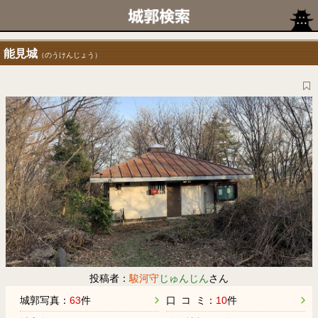
能見城
（のうけんじょう）
投稿者：
駿河守
じゅんじん
さん
城郭写真：
63
件
口 コ ミ：
10
件