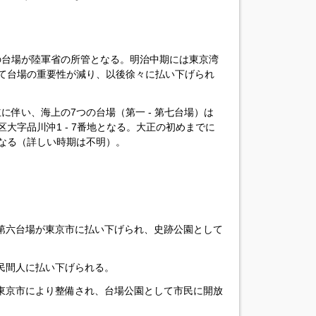
つの台場が陸軍省の所管となる。明治中期には東京湾
て台場の重要性が減り、以後徐々に払い下げられ
立に伴い、海上の7つの台場（第一 - 第七台場）は
大字品川沖1 - 7番地となる。大正の初めまでに
なる（詳しい時期は不明）。
・第六台場が東京市に払い下げられ、史跡公園として
が民間人に払い下げられる。
が東京市により整備され、台場公園として市民に開放