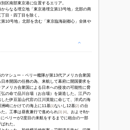
特別区南部東京港に位置するエリア。
からなる埋立地「東京港埋立第13号地」北部の商
三丁目・四丁目を除く。
第10号地」北部を含む「東京臨海副都心」全体や
。
国のマシュー・ペリー艦隊が第13代アメリカ合衆国
る日本開国の任務の為、来航して幕府に開国要求を
りアメリカ合衆国による日本への侵攻の可能性に脅
正弘の命で品川台場（お台場）を築造した。江戸の
出した伊豆韮山代官の江川英龍に命じて、洋式の海
洲崎にかけての海上に11基
ないし12基
の台
[1]
[2]
った。工事は昼夜兼行で進められ
、およそ8か
[3]
[4]
年）にペリーが2度目の来航をするまでに砲台の一部
呼ばれた。