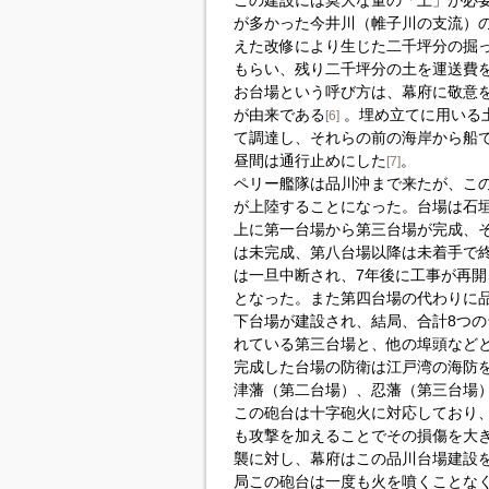
この建設には莫大な量の「土」が必
が多かった今井川（帷子川の支流）
えた改修により生じた二千坪分の掘
もらい、残り二千坪分の土を運送費
お台場という呼び方は、幕府に敬意
が由来である
。埋め立てに用いる
[6]
て調達し、それらの前の海岸から船
昼間は通行止めにした
。
[7]
ペリー艦隊は品川沖まで来たが、こ
が上陸することになった。台場は石
上に第一台場から第三台場が完成、
は未完成、第八台場以降は未着手で
は一旦中断され、7年後に工事が再
となった。また第四台場の代わりに
下台場が建設され、結局、合計8つ
れている第三台場と、他の埠頭など
完成した台場の防衛は江戸湾の海防
津藩（第二台場）、忍藩（第三台場）
この砲台は十字砲火に対応しており
も攻撃を加えることでその損傷を大
襲に対し、幕府はこの品川台場建設
局この砲台は一度も火を噴くことな