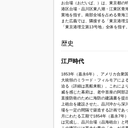
お台場（おだいば、）は、東京都の
港区台場・品川区東八潮・江東区青海
業地を指す。南部全域を占める青海
また広義では、隣接する「東京港埋立
「東京港埋立第13号地」全体を指す
歴史
江戸時代
1853年（嘉永6年）、アメリカ合衆
大統領のミラード・フィルモアによ
迫る（詳細は黒船来航）。これによ
威を感じた幕府は、老中首座の阿部
直接防衛のために海防の建議書を提
上砲台を建設させた。品川沖から深川
場を一定の間隔で築造する計画であ
月にわたる工期で1854年（嘉永7
は完成し、品川台場（品海砲台）と