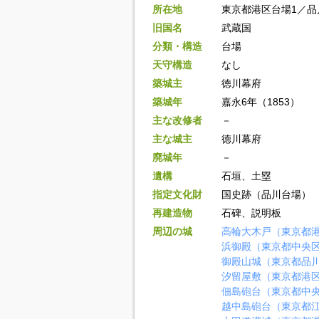
所在地
東京都港区台場1／品
旧国名
武蔵国
分類・構造
台場
天守構造
なし
築城主
徳川幕府
築城年
嘉永6年（1853）
主な改修者
－
主な城主
徳川幕府
廃城年
－
遺構
石垣、土塁
指定文化財
国史跡（品川台場）
再建造物
石碑、説明板
周辺の城
高輪大木戸（東京都
浜御殿（東京都中央
御殿山城（東京都品
汐留屋敷（東京都港
佃島砲台（東京都中
越中島砲台（東京都