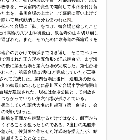
要となった。初代横浜総年寄・苅部清兵衛が、氾濫
の改修を、一切宿内の資金で開削して水路を付け替
った土を、品川台場の上土として幕府に買い上げて
を除いて無代献納した分も使われた
。
[5]
を払って台場に「御」をつけ、御台場と称したこと
土は高輪の八ツ山や御殿山、泉岳寺の山を切り崩し
で運ばれた。また、そのために東海道の高輪通りを
の砲台のおかげで横浜まで引き返し、そこでペリー
垣で囲まれた正方形や五角形の洋式砲台で、まず海
その後に第五台場と第六台場が完成した。第七台場
終わった。第四台場は7割ほど完成していたが工事
開されて完成した。第四台場は後日、造船所の敷地
品川の御殿山のふもとに品川区立台場小学校御殿山
の台場が建設された。現在は台場公園として開放さ
とつながっていない第六台場が残されている。
を担当していた譜代大名の川越藩（第一台場）、会
の3藩が担った。
、敵船を正面から砲撃するだけではなく、側面から
きくすることを狙ったものである。2度目の黒船来
を急がせ、佐賀藩で作らせた洋式砲を据えたが、結
く開国することとなった。