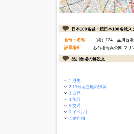
日本100名城・続日本100名城
番号・名称
（続）124 品川台場
設置場所
お台場海浜公園 マリ
品川台場の解説文
1.歴史
2.13号埋立地の帰属
3.自然
4.施設
5.交通
6.イベント
7.創作物