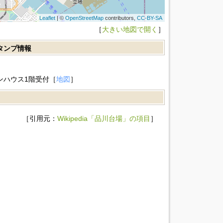
Leaflet
| ©
OpenStreetMap
contributors,
CC-BY-SA
［
大きい地図で開く
］
スタンプ情報
ンハウス1階受付［
地図
］
［引用元：
Wikipedia「品川台場」の項目
］