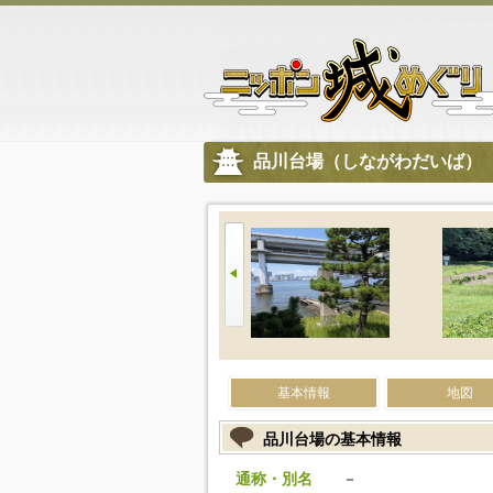
品川台場（しながわだいば）
基本情報
地図
品川台場の基本情報
通称・別名
－