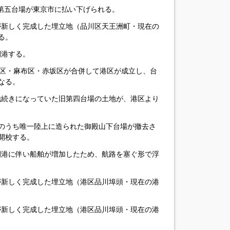
・第五台場が東京市に払い下げられる。
場が新しく完成した埋立地（品川区天王洲町・現在の
る。
開港する。
日：芝区・麻布区・赤坂区が合併して港区が成立し、台
なる。
と地続きになっていた旧第四台場の土地が、港区より
台場のうち唯一陸上に造られた御殿山下台場が撤去さ
開校する。
の開港に伴い船舶が増加したため、航路を塞ぐ形で浮
場が新しく完成した埋立地（港区品川埠頭・現在の港
場が新しく完成した埋立地（港区品川埠頭・現在の港