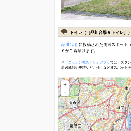
トイレ（［品川台場
トイレ］
品川台場
に投稿された周辺スポット（
ミがご覧頂けます。
※
「ニッポン城めぐり」アプリ
では、スタン
周辺城郭や史跡など、様々な関連スポット
+
−