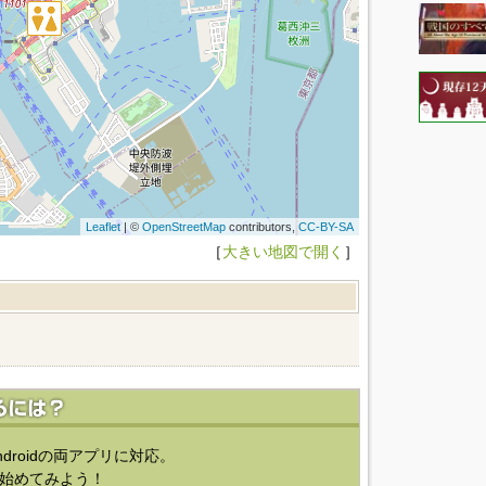
Leaflet
| ©
OpenStreetMap
contributors,
CC-BY-SA
［
大きい地図で開く
］
ndroidの両アプリに対応。
始めてみよう！