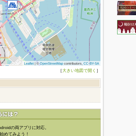
Leaflet
| ©
OpenStreetMap
contributors,
CC-BY-SA
［
大きい地図で開く
］
ndroidの両アプリに対応。
始めてみよう！