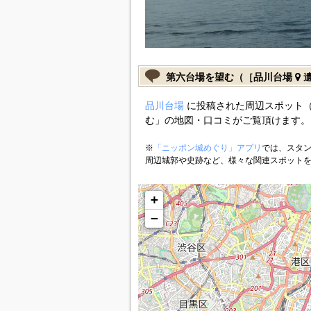
第六台場を望む（［品川台場
遺
品川台場
に投稿された周辺スポット
む」の地図・口コミがご覧頂けます。
※
「ニッポン城めぐり」アプリ
では、スタン
周辺城郭や史跡など、様々な関連スポット
+
−