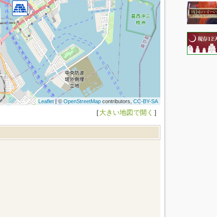
Leaflet
| ©
OpenStreetMap
contributors,
CC-BY-SA
［
大きい地図で開く
］