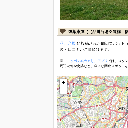
弾薬庫跡（［品川台場
遺構・
品川台場
に投稿された周辺スポット（
図・口コミがご覧頂けます。
※
「ニッポン城めぐり」アプリ
では、スタン
周辺城郭や史跡など、様々な関連スポット
+
−