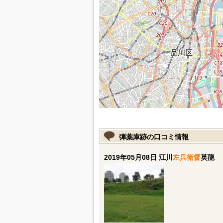
弾薬庫跡の口コミ情報
2019年05月08日 江川
左兵衛督
英龍