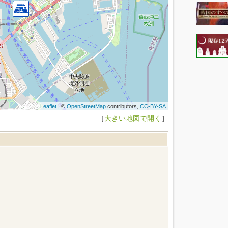
Leaflet
| ©
OpenStreetMap
contributors,
CC-BY-SA
［
大きい地図で開く
］