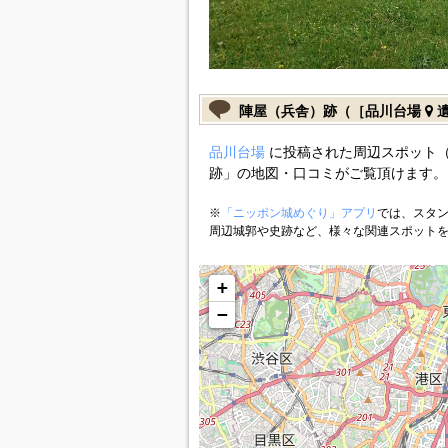
陣屋（兵舎）跡（［品川台場
遺
品川台場
に投稿された周辺スポット
跡」の地図・口コミがご覧頂けます。
※
「ニッポン城めぐり」アプリ
では、スタン
周辺城郭や史跡など、様々な関連スポット
+
−