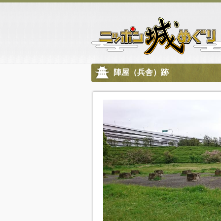
陣屋（兵舎）跡