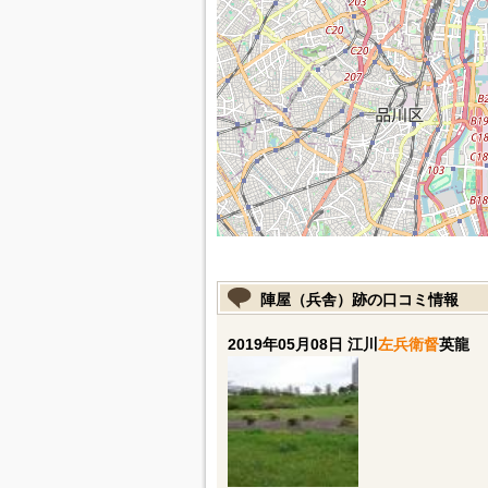
陣屋（兵舎）跡の口コミ情報
2019年05月08日 江川
左兵衛督
英龍