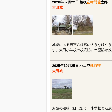
2026年02月22日 相模
左衛門佐
太郎
太田城
城跡にある若宮八幡宮の大きなけやき
す。太田小学校の校庭脇に土塁跡が残
2025年10月25日 ハニワ
越前守
太田城
お城の遺構はほぼ無く、小学校と造成