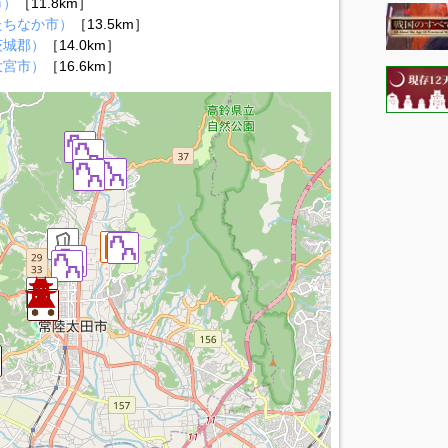
市）
［11.8km］
たちなか市）
［13.5km］
茨城郡）
［14.0km］
大宮市）
［16.6km］