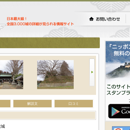
解説文
口コミ
龍城