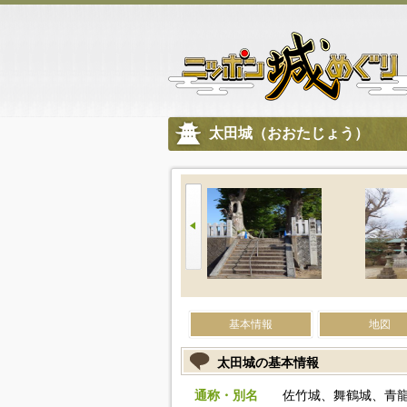
太田城（おおたじょう）
基本情報
地図
太田城の基本情報
通称・別名
佐竹城、舞鶴城、青