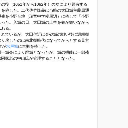
役（1051年から1062年）の功により領有する
」を称した。二代佐竹隆義は当時の太田城主藤原通
通盛を小野台地（瑞竜中学校周辺）に移して「小野
入った。入城の日、太田城の上空を鶴が舞いながら
伝わる。
されているが、大田付近は金砂城の戦い後に源頼朝
取り戻したのは南北朝時代になってからとする見方
宣が
水戸城
に本拠を移した。
国一城令により廃城となったが、城の機能は一部残
の附家老の中山氏が管理することとなった。