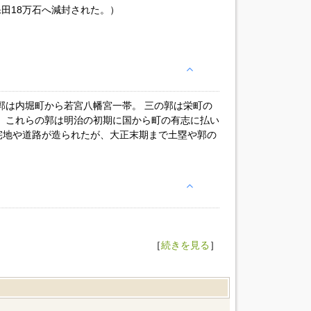
保田18万石へ減封された。）
郭は内堀町から若宮八幡宮一帯。 三の郭は栄町の
 これらの郭は明治の初期に国から町の有志に払い
宅地や道路が造られたが、大正末期まで土塁や郭の
［
続きを見る
］