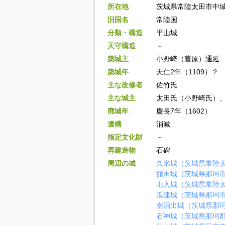
所在地
茨城県常陸太田市中城
旧国名
常陸国
分類・構造
平山城
天守構造
－
築城主
小野崎（藤原）通延
築城年
天仁2年（1109）？
主な改修者
佐竹氏
主な城主
太田氏（小野崎氏）
廃城年
慶長7年（1602）
遺構
消滅
指定文化財
－
再建造物
石碑
周辺の城
久米城（茨城県常陸
額田城（茨城県那珂
山入城（茨城県常陸
瓜連城（茨城県那珂
南酒出城（茨城県那
石神城（茨城県那珂