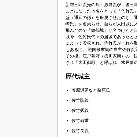
新羅三郎義光の孫・源昌義が、後三年の
ことになった地名をとって「佐竹氏
盛（通延の孫）を服属させたのち、
崎氏」を名乗らせ、自らが太田城に
飛んだので「舞鶴城」と名づけたと
以降、佐竹氏代々の居城であったと
によって没収され、佐竹氏がこれを
もある
。 戦国最末期の当主佐竹義
[1]
その後、江戸幕府（徳川家康）の一
され「太田御殿」と呼ばれ、水戸藩
歴代城主
藤原通延など藤原氏
佐竹隆義
佐竹秀義
佐竹義重
佐竹長義