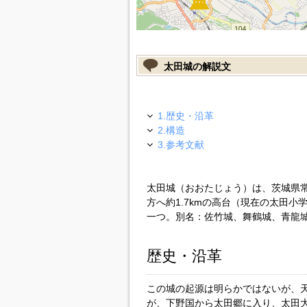
太田城の解説文
1.歴史・沿革
2.構造
3.参考文献
太田城（おおたじょう）は、茨城県常
方へ約1.7kmの高台（現在の太田
一つ。別名：佐竹城、舞鶴城、青龍
歴史・沿革
この城の起源は明らかではないが、天
が、下野国から太田郷に入り、太田