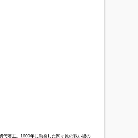
代藩主。1600年に勃発した関ヶ原の戦い後の