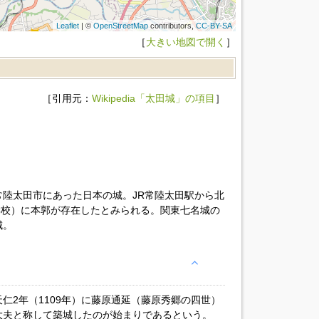
Leaflet
| ©
OpenStreetMap
contributors,
CC-BY-SA
［
大きい地図で開く
］
［引用元：
Wikipedia「太田城」の項目
］
陸太田市にあった日本の城。JR常陸太田駅から北
小学校）に本郭が存在したとみられる。関東七名城の
城。
仁2年（1109年）に藤原通延（藤原秀郷の四世）
大夫と称して築城したのが始まりであるという。