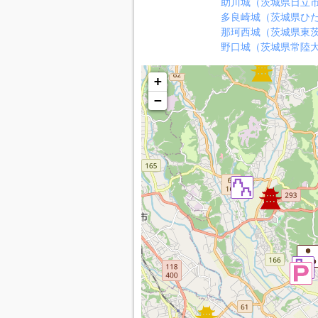
助川城（茨城県日立
多良崎城（茨城県ひ
那珂西城（茨城県東
野口城（茨城県常陸
+
−