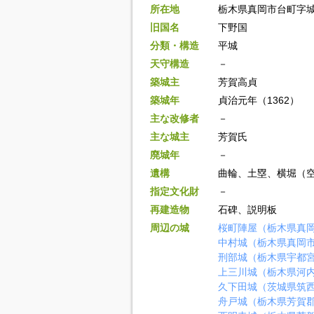
所在地
栃木県真岡市台町字
旧国名
下野国
分類・構造
平城
天守構造
－
築城主
芳賀高貞
築城年
貞治元年（1362）
主な改修者
－
主な城主
芳賀氏
廃城年
－
遺構
曲輪、土塁、横堀（
指定文化財
－
再建造物
石碑、説明板
周辺の城
桜町陣屋（栃木県真
中村城（栃木県真岡
刑部城（栃木県宇都
上三川城（栃木県河
久下田城（茨城県筑
舟戸城（栃木県芳賀