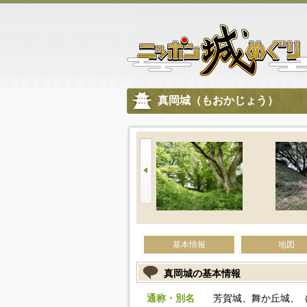
真岡城（もおかじょう）
基本情報
地図
真岡城の基本情報
通称・別名
芳賀城、舞か丘城、