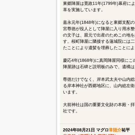
東郷陣屋は寛政11年(1799年)幕
革を実施しています。
嘉永元年(1848年)になると東郷支
宮尊徳が役人として陣屋に入り用水整
の文子は、親元で出産のためこの地を
す。桜町陣屋に隣接する蓮城院には二
たことにより遺髪を埋葬したことによ
慶応4年(1868年)に真岡陣屋同様
陣屋跡は石碑と説明板のみで、遺構は
尊徳だけでなく、岸本武太夫や山内総
る岸本神社が西郷地区に、山内総左衛
います。
大前神社は国の重要文化財の本殿・拝
社です。
2024年08月21日 マグロ
常陸介
祐平