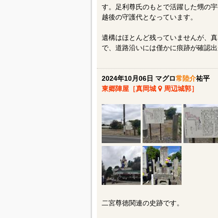
す。足利尊氏のもとで活躍した甥の宇
越後の守護代となっています。
遺構はほとんど残っていませんが、真
で、道路沿いには僅かに痕跡が確認出
2024年10月06日 マグロ
常陸介
祐平
東郷陣屋［真岡城
周辺城郭］
二宮尊徳関連の史跡です。