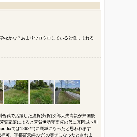
学校かな？あまりウロウロしていると怪しまれる
奥州合戦で活躍した波賀(芳賀)次郎大夫高親が帰国後
芳賀家譜によると芳賀伊勢守高貞の代に真岡城へ引
pediaでは1362年)に廃城になったと思われます。
(禅可、宇都宮景綱の子)の養子になったとされま