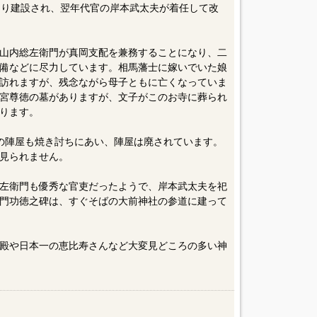
府により建設され、翌年代官の岸本武太夫が着任して改
配の山内総左衛門が真岡支配を兼務することになり、二
備などに尽力しています。相馬藩士に嫁いでいた娘
訪れますが、残念ながら母子ともに亡くなっていま
宮尊徳の墓がありますが、文子がこのお寺に葬られ
ります。
にこの陣屋も焼き討ちにあい、陣屋は廃されています。
見られません。
左衛門も優秀な官吏だったようで、岸本武太夫を祀
門功徳之碑は、すぐそばの大前神社の参道に建って
殿や日本一の恵比寿さんなど大変見どころの多い神