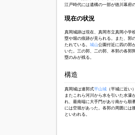
江戸時代には遺構の一部が徳川幕府
現在の状況
真岡城跡は現在、真岡市立真岡小学
塁や堀の痕跡が見られる。また、郭
たれている。
城山
公園付近に四の郭
いた。三の郭、二の郭、本郭の各郭
塁のみが残る。
構造
真岡城は連郭式
平山城
（平城に近い
またこれら河川から水を引いた水濠
れ、最南端に大手門があり南から順
には空堀があった。各郭の周囲には
といわれる。