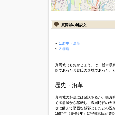
真岡城の解説文
1.歴史・沿革
2.構造
真岡城（もおかじょう）は、栃木県
臣であった芳賀氏の居城であった。
歴史・沿革
真岡城の起源には諸説あるが、鎌倉時
て御前城から移転し、戦国時代の天正
攻に備えて堅固な城郭としたとの説
1597年（慶長2年）に宇都宮氏が