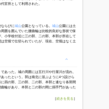
の代官所として利用された。
校ならびに
城山
公園となっている。
城山
公園には土
の周囲を囲んでいた腰曲輪は比較的良好な形状で保
が、小学校付近に三の郭、二の郭、本郭が所在して
間は空堀で仕切られていたが、現在、空堀はなく土
）であった。城の周囲には五行川や行屋川が流れ、
があったという。郭は南北に並ぶように4つ設けら
番に四の郭、三の郭、二の郭、本郭と連なり各郭間
腰曲輪があり、本郭と二の郭の間に搦手門があった
［
続きを見る
］