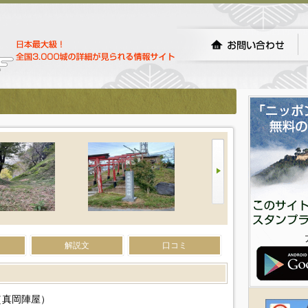
解説文
口コミ
（真岡陣屋）