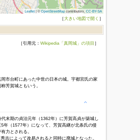
Leaflet
| ©
OpenStreetMap
contributors,
CC-BY-SA
［
大きい地図で開く
］
［引用元：
Wikipedia「真岡城」の項目
］
真岡市台町にあった中世の日本の城。宇都宮氏の家
別称芳賀城ともいう。
代末期の貞治元年（1362年）に芳賀高貞が築城し
5年（1577年）になって、芳賀高継が北条氏の侵
が有力とされる。
豊臣秀吉によって改易されると同時に廃城となった。