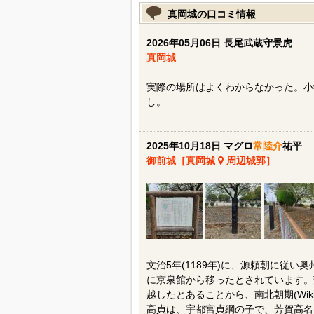
真岡城の口コミ情報
2026年05月06日 長尾武蔵守景虎
真岡城
実際の場所はよくわからなかった。小
し。
2025年10月18日 マグロ
常陸介
祐平
御前城［真岡城
周辺城郭］
文治5年(1189年)に、源頼朝に従い
に京泉館から移ったとされています。
越したとあることから、南北朝期(Wiki
高貞は、宇都宮貞綱の子で、芳賀高名