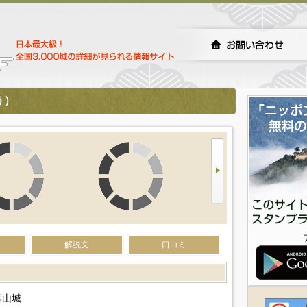
う）
解説文
口コミ
葉山城