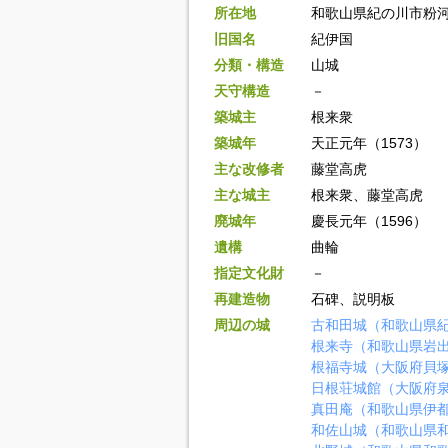
所在地
和歌山県紀の川市粉
旧国名
紀伊国
分類・構造
山城
天守構造
－
築城主
根来衆
築城年
天正元年（1573）
主な改修者
藤堂高虎
主な城主
根来衆、藤堂高虎
廃城年
慶長元年（1596）
遺構
曲輪
指定文化財
－
再建造物
石碑、説明板
周辺の城
古和田城（和歌山県
根来寺（和歌山県岩
根福寺城（大阪府貝
日根荘城館（大阪府
真田庵（和歌山県伊
和佐山城（和歌山県