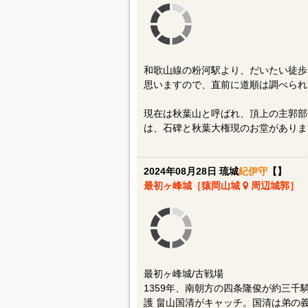
和歌山線の粉河駅より、だいたい徒歩
思いますので、直前に道順は調べられ
現在は秋葉山と呼ばれ、頂上の主郭部
は、石碑と秋葉大権現のお堂がありま
2024年08月28日 琉城
紀伊守
【】
最初ヶ峰城［猿岡山城
周辺城郭］