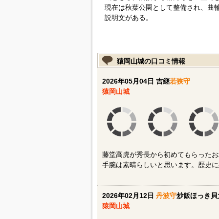
現在は秋葉公園として整備され、曲
説明文がある。
猿岡山城の口コミ情報
2026年05月04日 吉継
若狭守
猿岡山城
藤堂高虎が秀長から初めてもらったお
手腕は素晴らしいと思います。歴史に想
2026年02月12日
丹波守
炒飯ほっき貝
猿岡山城