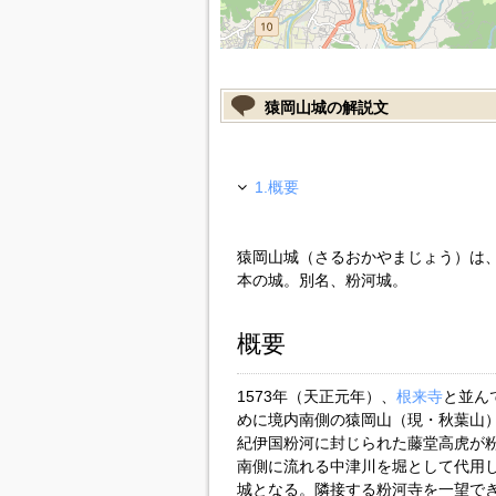
猿岡山城の解説文
1.概要
猿岡山城（さるおかやまじょう）は
本の城。別名、粉河城。
概要
1573年（天正元年）、
根来寺
と並ん
めに境内南側の猿岡山（現・秋葉山）
紀伊国粉河に封じられた藤堂高虎が
南側に流れる中津川を堀として代用
城となる。隣接する粉河寺を一望で