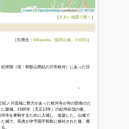
Leaflet
| ©
OpenStreetMap
contributors,
CC-BY-SA
［
大きい地図で開く
］
［引用元：
Wikipedia「猿岡山城」の項目
］
、紀伊国（現・和歌山県紀の川市粉河）にあった日
で紀ノ川流域に勢力があった粉河寺が寺の防衛のた
に築城。1585年（天正13年）の紀州征伐の後、
粉河寺を牽制するために入城し、改築した。山城で
した城で、高虎が伊予国宇和島に移封された後、廃
きる。