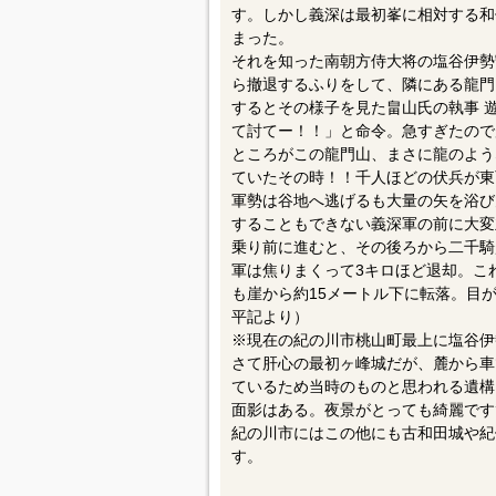
最初ヶ峰城/古戦場
1359年、南朝方の四条隆俊が約三
護 畠山国清がキャッチ。国清は弟の
す。しかし義深は最初峯に相対する和
まった。
それを知った南朝方侍大将の塩谷伊勢
ら撤退するふりをして、隣にある龍門
するとその様子を見た畠山氏の執事 
て討てー！！」と命令。急すぎたので盾
ところがこの龍門山、まさに龍のよう
ていたその時！！千人ほどの伏兵が東
軍勢は谷地へ逃げるも大量の矢を浴び
することもできない義深軍の前に大変
乗り前に進むと、その後ろから二千騎
軍は焦りまくって3キロほど退却。こ
も崖から約15メートル下に転落。目
平記より）
※現在の紀の川市桃山町最上に塩谷伊
さて肝心の最初ヶ峰城だが、麓から車
ているため当時のものと思われる遺構
面影はある。夜景がとっても綺麗です