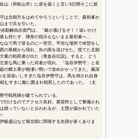
千騎を率いて最初峯に陣を張るという情報を紀伊国守
義深を大将にし約三万騎を与えて最初峯へ向かわ
佐山（和歌山市）に砦を築くと言い3日間そこに留
守は北朝方をはめてやろうということで、最初峯か
山まで兵を引いた。
遊佐勘解由左衛門は、「敵が逃げるぞ！！追いかけ
も持たず、陣形の指示もないまま最初峯へ...
な山で馬で登るのに一苦労。平坦な場所で休憩をし
西の尾根から現れ、矢の雨を浴びせた。慌てた北朝
大量の戦死者が出た（青血谷伝説)。すると、どう
立派な馬に乗った武者が現れ、「塩谷伊勢守」と名
超の郷土軍が物凄い勢いで攻めかかってきた。義深
れを深追いしすぎた塩谷伊勢守は、馬を倒され自身
が眩むすきに敵に囲まれ戦死したのであった。（太
勢守戦死碑が建てられている。
で行けるのでアクセス良好。展望所として整備され
は残っていないと云われるが、土塁が築かれていた
✨