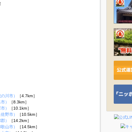
河
紀の川市）
［4.7km］
出市）
［8.3km］
塚市）
［10.1km］
泉佐野市）
［10.5km］
都郡）
［14.2km］
和歌山市）
［14.5km］