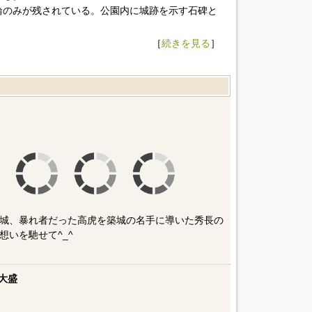
輪のみが残されている。公園内に城跡を示す石碑と
［
続きを見る
］
城、暴れ者だった高虎を築城の名手に導いた秀長の
いを馳せて^_^
大盛