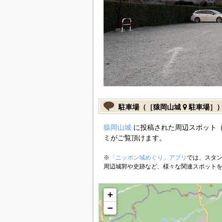
駐車場（［猿岡山城
駐車場］
猿岡山城
に投稿された周辺スポット（
ミがご覧頂けます。
※
「ニッポン城めぐり」アプリ
では、スタン
周辺城郭や史跡など、様々な関連スポット
+
−