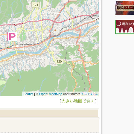
Leaflet
| ©
OpenStreetMap
contributors,
CC-BY-SA
［
大きい地図で開く
］