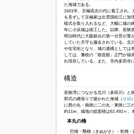
た海城である。
1601年、京極高次の代に着工され
を見ずして京極家は出雲国松江に加
様式を取り入れるなど、大幅に城の縄
年に小浜城は竣工した。以降、若狭
明治時代に大阪鎮台の第一分営が置
していた天守も撤去されている。北
や住宅街となり、城の遺構としては
しては、藩校の「順造館」正門が福
れ現存している。また、市内多田寺
構造
若狭湾につながる北川（多田川）と
郭式の縄張りで築かれた海城（
水城
に西の丸・南側に二の丸・東側に三の
約11m、城地の総面積は62,492㎡、
本丸の櫓
巴櫓・翳櫓（きぬがさ）・乾櫓・