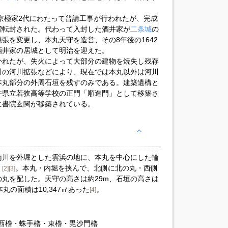
、京極家2代にわたって普請工事が行われたが、完成
増転封された。代わって入封した酒井家が
二条城
の
張を変更し、本丸天守を造営、その8年後の1642
酒井家の居城として明治を迎えた。
かれたが、失火によって大部分の建物を焼失し残存
川の河川拡張などにより、現在では本丸以外は河川
本丸部分の外周石垣を残すのみである。建築遺構と
井県立若狭高等学校の正門「順造門」として移築さ
に書院玄関が移築されている。
南川を外堀とした雲浜の地に、本丸を中心にした輪
）
。本丸・内堀を挟んで、北側に北の丸・西側
[2]
[3]
丸を配した。天守の高さは約29m、石垣の高さは
本丸の面積は10,347㎡あった
。
[4]
西櫓・蛛手櫓・東櫓・毘沙門櫓