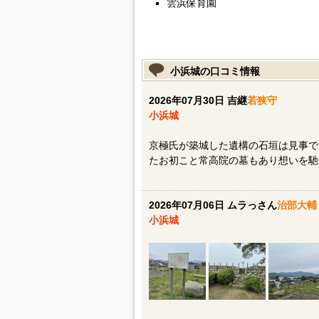
雲浜保育園
小浜城の口コミ情報
2026年07月30日 吉継
若狭守
小浜城
京極氏が築城した遺構の石垣は見事で
たお初こと常高院の墓もあり想いを馳
2026年07月06日 ムラっさん
治部大輔
小浜城