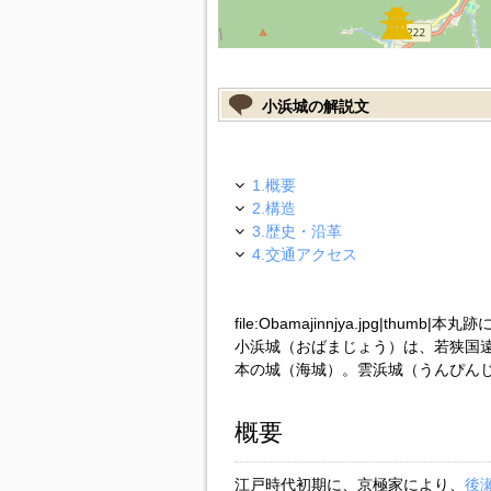
小浜城の解説文
1.概要
2.構造
3.歴史・沿革
4.交通アクセス
file:Obamajinnjya.jpg|thumb
小浜城（おばまじょう）は、若狭国
本の城（海城）。雲浜城（うんぴん
概要
江戸時代初期に、京極家により、
後