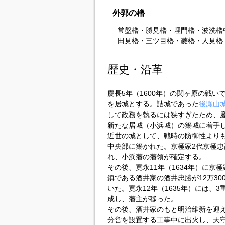
外郭の櫓
常盤櫓・勝見櫓・埋門櫓・波洗櫓
田見櫓・三ツ目櫓・菱櫓・人見櫓
歴史・沿革
慶長5年（1600年）の関ヶ原の戦
を居城とする。詰城であった
後瀬山
して政務を執るには狭すぎたため、慶
新たな居城（小浜城）の築城に着手
近世の城として、戦時の防御性より
中央部に築かれた。京極家2代京極忠
れ、小浜藩の藩領が確定する。
その後、寛永11年（1634年）に
鎮である酒井家の酒井忠勝が12万3
いた。寛永12年（1635年）には、3
成し、藩主が移った。
その後、酒井家のもと明治維新を迎え
分営を設置する工事中に出火し、天