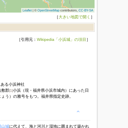
Leaflet
| ©
OpenStreetMap
contributors,
CC-BY-SA
［
大きい地図で開く
］
［引用元：
Wikipedia「小浜城」の項目
］
|本丸跡にある小浜神社
遠敷郡
小浜（現・福井県小浜市城内）にあった日
[1]
じょう）の雅号をもつ。福井県指定史跡。
瀬山城
に代えて、海と河川と湿地に囲まれて築かれ