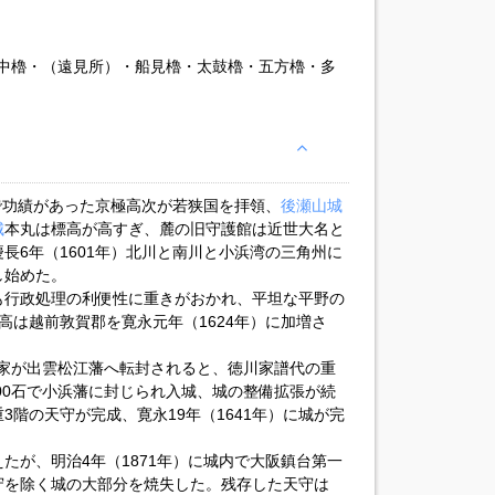
中櫓・（遠見所）・船見櫓・太鼓櫓・五方櫓・多
いで功績があった京極高次が若狭国を拝領、
後瀬山城
城
本丸は標高が高すぎ、麓の旧守護館は近世大名と
長6年（1601年）北川と南川と小浜湾の三角州に
し始めた。
も行政処理の利便性に重きがおかれ、平坦な平野の
高は越前敦賀郡を寛永元年（1624年）に加増さ
京極家が出雲松江藩へ転封されると、徳川家譜代の重
000石で小浜藩に封じられ入城、城の整備拡張が続
重3階の天守が完成、寛永19年（1641年）に城が完
たが、明治4年（1871年）に城内で大阪鎮台第一
守を除く城の大部分を焼失した。残存した天守は