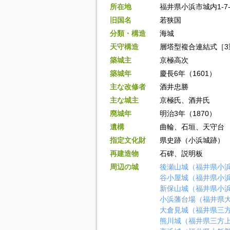
所在地
福井県小浜市城内1-7-
旧国名
若狭国
分類・構造
海城
天守構造
層塔型複合連結式［3重
築城主
京極高次
築城年
慶長6年（1601）
主な改修者
酒井忠勝
主な城主
京極氏、酒井氏
廃城年
明治3年（1870）
遺構
曲輪、石垣、天守台
指定文化財
県史跡（小浜城跡）
再建造物
石碑、説明板
周辺の城
後瀬山城（福井県小
谷小屋城（福井県小
新保山城（福井県小
小浜藩台場（福井県
大倉見城（福井県三
熊川城（福井県三方