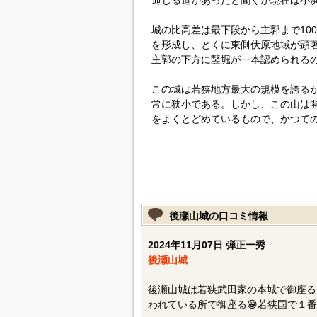
通じる道があったと聞くが現在は小
城の比高差は最下段から主郭まで10
を形成し、とくに東側伏原地域が顕
主郭の下方に竪堀が一本認められる
この城は若狭地方最大の規模を誇る
常に狭小である。しかし、この山は
をよくとどめているもので、かつて
後瀬山城の口コミ情報
2024年11月07日 弾正一秀
後瀬山城
後瀬山城は若狭武田家の本城で御座る
われている所で御座る😁若狭国で１番