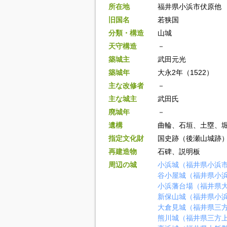
所在地
福井県小浜市伏原他
旧国名
若狭国
分類・構造
山城
天守構造
－
築城主
武田元光
築城年
大永2年（1522）
主な改修者
－
主な城主
武田氏
廃城年
－
遺構
曲輪、石垣、土塁、
指定文化財
国史跡（後瀬山城跡
再建造物
石碑、説明板
周辺の城
小浜城（福井県小浜
谷小屋城（福井県小
小浜藩台場（福井県
新保山城（福井県小
大倉見城（福井県三
熊川城（福井県三方