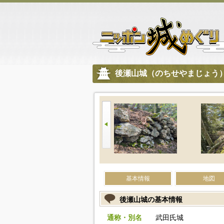
後瀬山城（のちせやまじょう
基本情報
地図
後瀬山城の基本情報
通称・別名
武田氏城