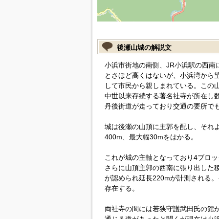
後瀬山城の解説文
小浜市街地の南側、JR小浜駅の西南
とさほど高くはないが、小浜湾から
して市民から親しまれている。この
中世以来存続する著名社寺が所在し
丹後街道が走っており交通の要所で
城は後瀬の山頂に主郭を配し、それ
400m、最大幅30mをはかる。
これが城の主軸となっており4ブロ
さらに山頂主郭の西南に張り出した
が認められ延長220mが計測される
存在する。
両社寺の間には若狭守護武田氏の館