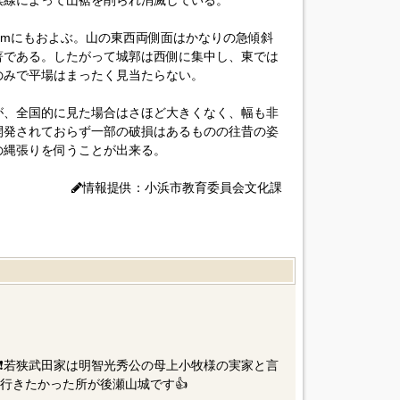
浜線によって山裾を削られ消滅している。
0mにもおよぶ。山の東西両側面はかなりの急傾斜
著である。したがって城郭は西側に集中し、東では
のみで平場はまったく見当たらない。
が、全国的に見た場合はさほど大きくなく、幅も非
開発されておらず一部の破損はあるものの往昔の姿
の縄張りを伺うことが出来る。
情報提供：小浜市教育委員会文化課
❗若狭武田家は明智光秀公の母上小牧様の実家と言
行きたかった所が後瀬山城です👍