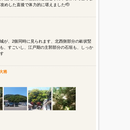
攻めした直後で体力的に堪えました🫡
城が、2個同時に見られます、北西側部分の畝状竪
も、すごいし、江戸期の主郭部分の石垣も、しっか
す
大将