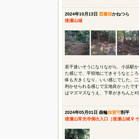
2024年10月13日
図書頭
かねつら
後瀬山城
若干迷いそうになりながら、小浜駅か
た感じで、平坦地にできそうなところ
体も大きくなり、いい感じでした。二
利かせられる感じで立地良かったです
はマズマズなうえ、下草がきちんと刈
2024年05月01日 曲輪
加賀守
削平
後瀬山常光寺側出入口［後瀬山城
そ