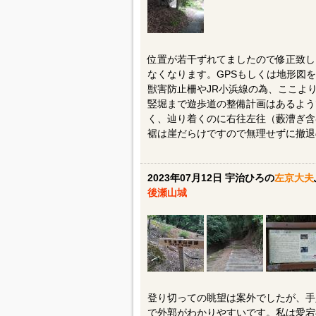
位置が若干ずれてましたので修正致し
なくなります。GPSもしくは地形図を読
獣害防止柵やJR小浜線の為、ここよ
竪堀まで遊歩道の整備計画はあるよう
く、辿り着くのに右往左往（藪漕ぎ含
裾は崖だらけですので無理せずに撤退の勇
2023年07月12日 宇治ひろの
左京大夫
後瀬山城
登り切っての眺望は案外でしたが、手
で外郭がわかりやすいです。私は愛宕