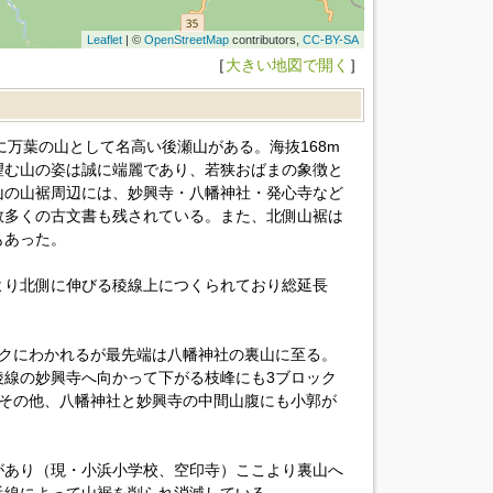
Leaflet
| ©
OpenStreetMap
contributors,
CC-BY-SA
［
大きい地図で開く
］
に万葉の山として名高い後瀬山がある。海抜168m
望む山の姿は誠に端麗であり、若狭おばまの象徴と
山の山裾周辺には、妙興寺・八幡神社・発心寺など
数多くの古文書も残されている。また、北側山裾は
もあった。
より北側に伸びる稜線上につくられており総延長
ックにわかれるが最先端は八幡神社の裏山に至る。
稜線の妙興寺へ向かって下がる枝峰にも3ブロック
。その他、八幡神社と妙興寺の中間山腹にも小郭が
があり（現・小浜小学校、空印寺）ここより裏山へ