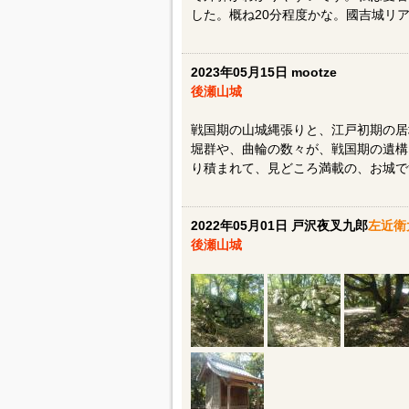
した。概ね20分程度かな。國吉城リア
2023年05月15日 mootze
後瀬山城
戦国期の山城縄張りと、江戸初期の居
堀群や、曲輪の数々が、戦国期の遺構
り積まれて、見どころ満載の、お城で
2022年05月01日 戸沢夜叉九郎
左近衛
後瀬山城