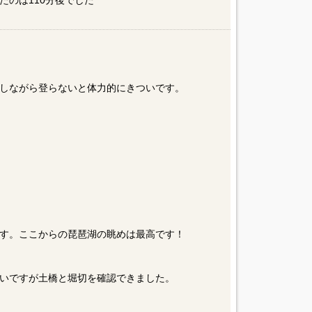
たのは110分後でした
しながら登らないと体力的にきついです。
す。ここからの琵琶湖の眺めは最高です！
いですが土橋と堀切を確認できました。