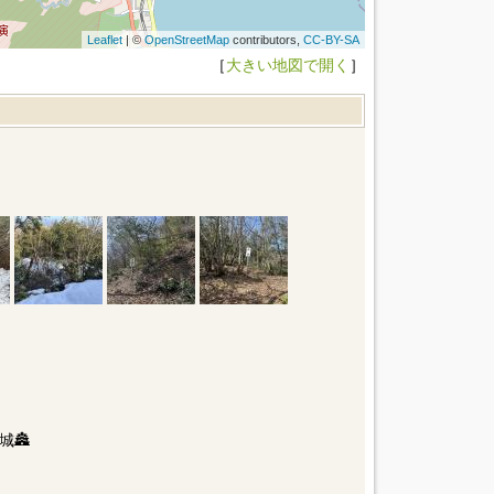
Leaflet
| ©
OpenStreetMap
contributors,
CC-BY-SA
［
大きい地図で開く
］
🏯