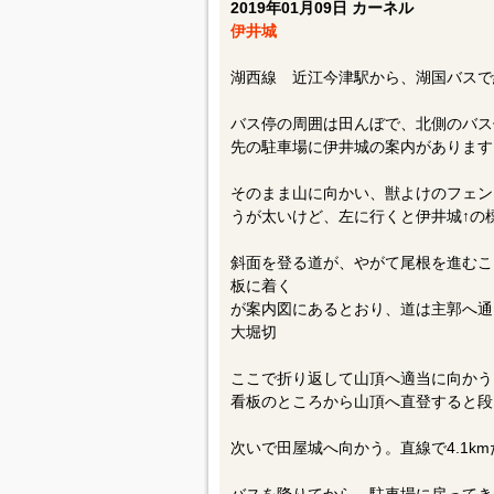
2019年01月09日 カーネル
伊井城
湖西線 近江今津駅から、湖国バスで
バス停の周囲は田んぼで、北側のバス
先の駐車場に伊井城の案内があります
そのまま山に向かい、獣よけのフェン
うが太いけど、左に行くと伊井城↑の
斜面を登る道が、やがて尾根を進むこ
板に着く
が案内図にあるとおり、道は主郭へ通
大堀切
ここで折り返して山頂へ適当に向かう
看板のところから山頂へ直登すると段
次いで田屋城へ向かう。直線で4.1k