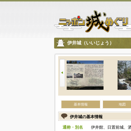
伊井城（いいじょう）
基本情報
地図
伊井城の基本情報
通称・別名
伊井館、日置前城、