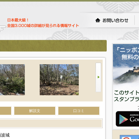
解説文
口コミ
酒波城