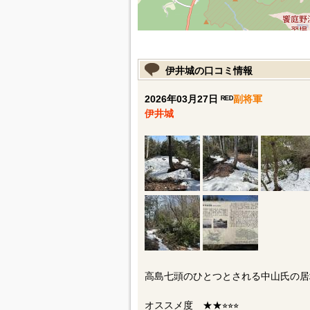
伊井城の口コミ情報
2026年03月27日 ᴿᴱᴰ
副将軍
伊井城
高島七頭のひとつとされる中山氏の居城
オススメ度 ★★⭐︎⭐︎⭐︎