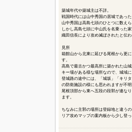
築城年代や築城主は不詳。
戦国時代には山中秀国の居城であった
山中秀国は高島七頭のひとつに数えら
しかし高島七頭に中山氏を名乗った家
織田信長により攻め滅ぼされたと伝わ
見所
箱館山から北東に延びる尾根から更に
す。
高島で最古かつ最高所に築かれた山城
キー場がある様な場所なので、城域に
登城路の途中には、「城坂」「キリタ
の防衛施設の様にも思われますが不明
尾根頂部から東へ五段の段郭が連なり
ます。
ちなみに主郭の場所は登録地と違うの
リア攻めマップの案内板から少し登っ