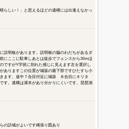
晴らしい！」と思えるほどの遺構には出逢えなかっ
に説明板があります。説明板の脇のわだちがあるダ
ス前にここに駐車しあとは徒歩でフェンスから30mほ
のですがY字状に別れた感じに見えます左を選択し
碑がありますこの位置が城坂の最下部ですひたすら小
きます。途中７合目付近に城坂 ８合目にキリタ
です。遺構は灌木があり分かりにくいです。琵琶湖
らの訪城がよいです縄張り図あり