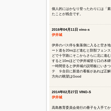
個人的にはかなり登ったわりには「素
たことが残念です。
2016年04月11日 vino-s
伊井城
伊井のバス停を集落側に入ると空き地
ート道を20mほど進むと防獣フェン
どで十字路にそこからさらに北に進む
すると10mほどで伊井城登り口の木
一時間登ると伊井城の説明板にいきつ
テ ９合目に新道の看板があれば正解
方向の眺望はGood
2014年02月27日 VINO-S
伊井城
高島教育委員会発行の冊子を入手てか