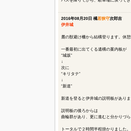
バスを降りてから、駐車場に戻ってき
2016年08月20日 橘
若狭守
次郎吉
伊井城
麓の獣避け柵から結構登ります。休憩
一番最初に出てくる遺構の案内板が
“城坂”
↓
次に
“キリタテ”
↓
“新道”
新道を登ると伊井城の説明板がありま
説明板の後ろからは
曲輪群があり、更に進むと分かりづら
トータルで２時間半程掛かりました。