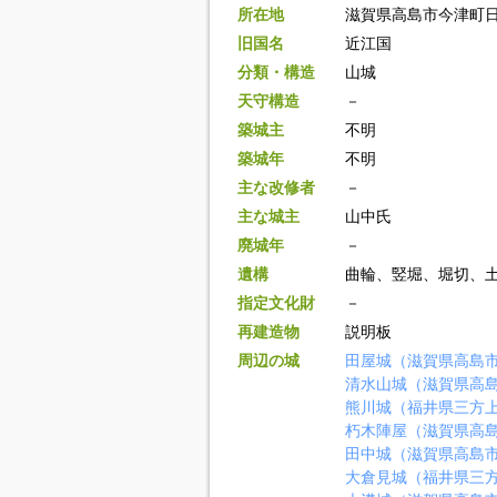
所在地
滋賀県高島市今津町
旧国名
近江国
分類・構造
山城
天守構造
－
築城主
不明
築城年
不明
主な改修者
－
主な城主
山中氏
廃城年
－
遺構
曲輪、竪堀、堀切、
指定文化財
－
再建造物
説明板
周辺の城
田屋城（滋賀県高島
清水山城（滋賀県高
熊川城（福井県三方
朽木陣屋（滋賀県高
田中城（滋賀県高島
大倉見城（福井県三