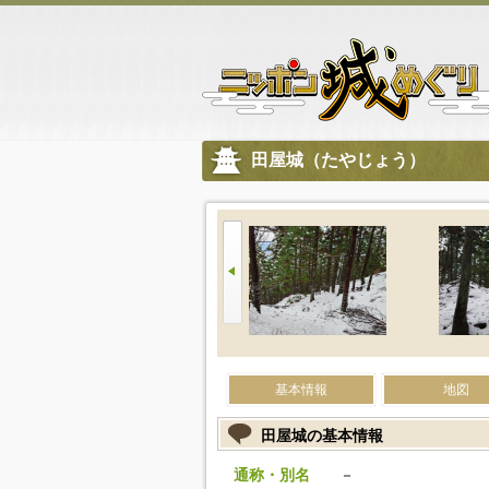
田屋城（たやじょう）
基本情報
地図
田屋城の基本情報
通称・別名
－