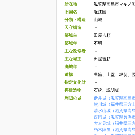
所在地
滋賀県高島市マキノ
旧国名
近江国
分類・構造
山城
天守構造
－
築城主
田屋吉頼
築城年
不明
主な改修者
－
主な城主
田屋吉頼
廃城年
－
遺構
曲輪、土塁、堀切、
指定文化財
－
再建造物
石碑、説明板
周辺の城
伊井城（滋賀県高島
熊川城（福井県三方
清水山城（滋賀県高
西岡城（滋賀県長浜
大倉見城（福井県三
朽木陣屋（滋賀県高