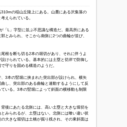
310mの稲山丘陵上にある。山麓にある沢集落の
と考えられている。
が「L」字型に並ぶ不思議な構造だ。最高所にある
主郭とみられ、そこから南側に2つの曲輪が並び、
は尾根を断ち切る2本の堀切があり、それに伴うよ
が設けられている。基本的には土塁と切岸で防御し
切で守りを固める構造のようだ。
で、3本の竪堀に挟まれた突出部が設けられ、横矢
屈曲し、突出部のある曲輪と連動するようにして反
っている。3本の竪堀によって斜面の横移動も制限
。背後にあたる北側には、高い土塁と大きな堀切を
輪とみられるが、土塁はない。北側には喰い違い状
後の大きな堀切は土橋が掘り残され、その東斜面は