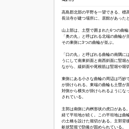
高島郡北部の平野を一望できる、標高
長法寺が建つ場所に、居館があった
山上部は、土塁で囲まれた6つの曲輪
「奥の丸」と呼ばれる北端の曲輪が
その東側に3つの曲輪が並ぶ。
「口の丸」と呼ばれる曲輪の南隅に
うにして南東斜面と南西斜面に竪堀
ながら、緩斜面や尾根筋は竪堀や堀
東側にある小さな曲輪の周辺は巧妙
が掛けられる。東端の曲輪も土塁が
対側から横矢が掛けられるようにな
されている。
主郭は南側に内桝形状の虎口がある
経て平坦地が続く。この平坦地は曲
の土橋を設けた堀切がある。主郭背
畝状竪堀で防備が固められている。