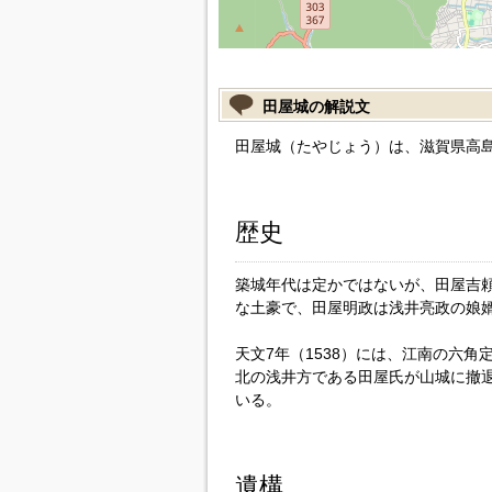
田屋城の解説文
田屋城（たやじょう）は、滋賀県高
歴史
築城年代は定かではないが、田屋吉
な土豪で、田屋明政は浅井亮政の娘
天文7年（1538）には、江南の六
北の浅井方である田屋氏が山城に撤
いる。
遺構