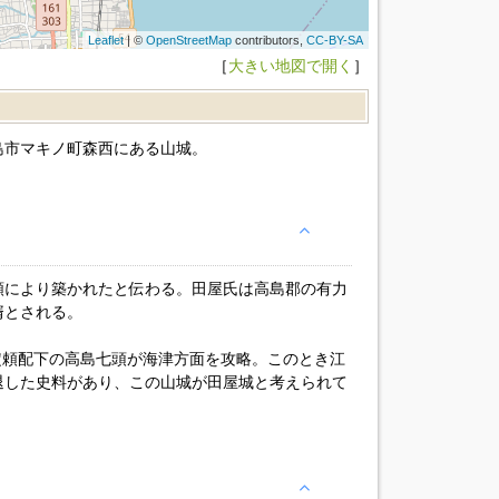
Leaflet
| ©
OpenStreetMap
contributors,
CC-BY-SA
［
大きい地図で開く
］
島市マキノ町森西にある山城。
頼により築かれたと伝わる。田屋氏は高島郡の有力
婿とされる。
角定頼配下の高島七頭が海津方面を攻略。このとき江
退した史料があり、この山城が田屋城と考えられて