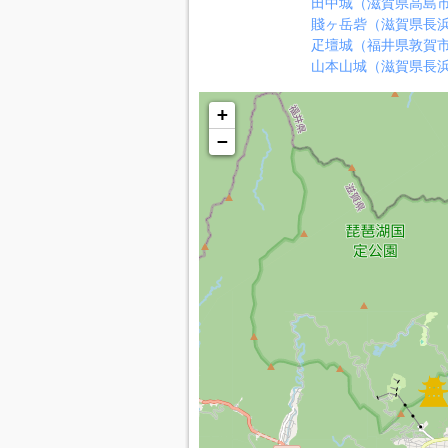
田中城（滋賀県高島
賤ヶ岳砦（滋賀県長
疋壇城（福井県敦賀
山本山城（滋賀県長
+
−