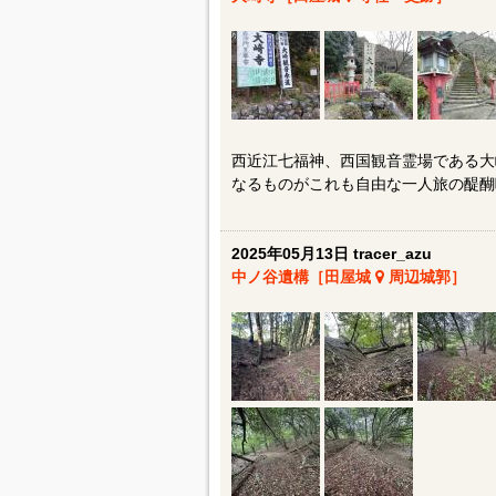
西近江七福神、西国観音霊場である大
なるものがこれも自由な一人旅の醍醐
2025年05月13日 tracer_azu
中ノ谷遺構［田屋城
周辺城郭］