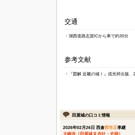
交通
・湖西道路志賀ICから車で約30分
参考文献
・『図解 近畿の城Ⅰ』戎光祥出版、2
田屋城の口コミ情報
2026年02月26日 西倉
西市正
孝継
大崎寺［田屋城
寺社・史跡］