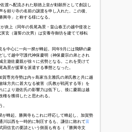
乱で佐渡へ配流された順徳上皇が勅願所として創設し
声を頼り寺の名前の譲渡を申し入れた。この後、
勝興寺」と称する様になる。
御坊が炎上（同年の長尾為景・畠山春王の越中侵攻と
代実玄（蓮誓の次男）は安養寺御坊を建てて移転
氷見を中心に一向一揆が蜂起。同年9月には飛騨の豪
どして越中守護代神保慶明（神保慶宗の弟とされ
城主遊佐慶親が徐々に劣勢となる。これを受けて
尾為景が援軍を派遣する事態となった。
と加賀専光寺勢は内ヶ島家当主雅氏の弟氏教と共に越
敵味方共に甚大なる被害（氏教が戦死する等）を
れにより遊佐氏の影響力は低下し、後に慶親は越
政権を獲得したと思われる。
う。
一揆が蜂起。勝興寺もこれに呼応して蜂起し、加賀勢
通川以西を一時的に制圧するも、謙信に敗れて
富
武田信玄の要請という側面も有る（『勝興寺文