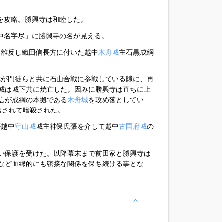
中を攻略。勝興寺は和睦した。
家中名字尽」に勝興寺の名が見える。
家を離反し織田信長方に付いた越中
木舟城
主石黒成綱
。
顕幸が門徒らと共に石山合戦に参戦している隙に、再
城は城下共に焼亡した。因みに勝興寺は直ちに上
信が成綱の本拠である
木舟城
を攻め落としてい
出されて暗殺された。
が越中
守山城
城主神保氏張を介して越中
古国府城
の
い保護を受けた。以降幕末まで前田家と勝興寺は
など血縁的にも密接な関係を保ち続ける事とな