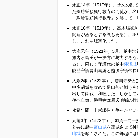
永正14年（1517年）、承久の
た殊勝誓願興行教寺の門徒が、名
「殊勝誓願興行教寺」を略して「
永正16年（1519年）、高木場
関連があるとする説もある）。3
し、これを城塞化した。
大永元年（1521年）3月、越中
族内ヶ島氏が一揆方に与力するな
る）、同じく守護代の越中
蓮沼城
能登守護畠山義総と越後守護代長
大永2年（1522年）、勝興寺勢
中多胡城を攻めて畠山勢と戦うも
出して停戦、和睦した。しかしこ
後へ亡命。勝興寺は周辺地域の行
永禄年間、上杉謙信と争ったとい
元亀3年（1572年）、加賀一向
と共に越中
富山城
を落城させて神
山城
を奪回された。この蜂起には