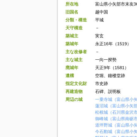
所在地
富山県小矢部市末友36
旧国名
越中国
分類・構造
平城
天守構造
－
築城主
実玄
築城年
永正16年（1519）
主な改修者
－
主な城主
一向一揆勢
廃城年
天正9年（1581）
遺構
空堀、鐘楼堂跡
指定文化財
市史跡
再建造物
石碑、説明板
周辺の城
一乗寺城（富山県小
蓮沼城（富山県小矢
松根城（石川県金沢
御峰城（富山県南砺
道坪野城（富山県小
今石動城（富山県小