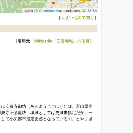
Leaflet
| ©
OpenStreetMap
contributors,
CC-BY-SA
［
大きい地図で開く
］
［引用元：
Wikipedia「安養寺城」の項目
］
たは安養寺御坊（あんようじごぼう）は、富山県小
勝興寺旧伽藍跡。城跡としては史跡未指定だが、一
として小矢部市指定史跡となっている
。とやま城
[1]