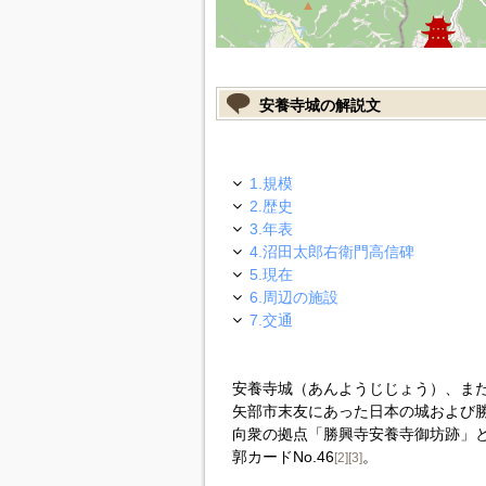
安養寺城の解説文
1.規模
2.歴史
3.年表
4.沼田太郎右衛門高信碑
5.現在
6.周辺の施設
7.交通
安養寺城（あんようじじょう）、ま
矢部市末友にあった日本の城および
向衆の拠点「勝興寺安養寺御坊跡」
郭カードNo.46
。
[2]
[3]