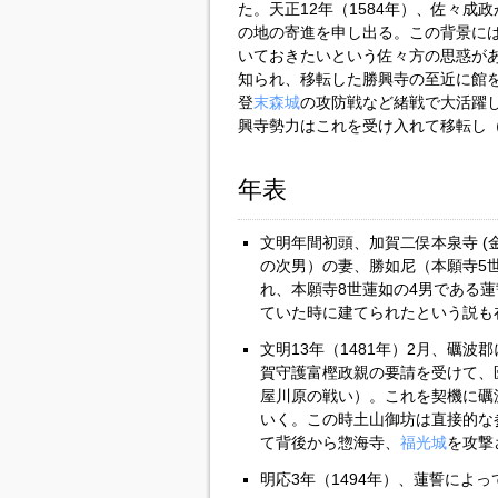
た。天正12年（1584年）、佐々成
の地の寄進を申し出る。この背景に
いておきたいという佐々方の思惑が
知られ、移転した勝興寺の至近に館
登
末森城
の攻防戦など緒戦で大活躍
興寺勢力はこれを受け入れて移転し
年表
文明年間初頭、加賀二俣本泉寺 (
の次男）の妻、勝如尼（本願寺5
れ、本願寺8世蓮如の4男である
ていた時に建てられたという説も
文明13年（1481年）2月、礪波
賀守護富樫政親の要請を受けて、
屋川原の戦い）。これを契機に礪
いく。この時土山御坊は直接的な
て背後から惣海寺、
福光城
を攻撃
明応3年（1494年）、蓮誓によ