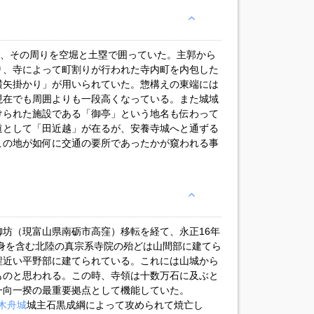
で、その周りを空堀と土塁で囲っていた。主郭から
り、寺によって町割りが行われた寺内町を内包した
横矢掛かり」が用いられていた。惣構えの東端には
現在でも周囲よりも一段高くなっている。また城域
けられた施設である「御亭」という地名も伝わって
道として「田近越」が在るが、安養寺城へと通ずる
この地が如何に交通の要所であったかが窺われる事
坊（現富山県南砺市高窪）移転を経て、永正16年
前身を含む北陸の真宗系寺院の殆どは山間部に建てら
程近い平野部に建てられている。これには山城から
ものと思われる。この時、寺領は十数万石に及ぶと
一向一揆の最重要拠点として機能していた。
木舟城
城主石黒成綱によって攻められて焼亡し