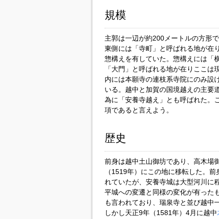
規模
主郭は一辺が約200メートルの方形
東側には「寺町」と呼ばれる地が在
惣構えを有していた。惣構えには「
「大門」と呼ばれる地が在りここは
内には本願寺の連枝系寺院にのみ設
いる。越中と加賀の国境越えの主要
為に「安養寺越え」とも呼ばれた。
項であると言えよう。
歴史
前身は越中土山御坊であり、高木場御
（1519年）にこの地に移転した。
れていたが、安養寺城は大型河川に
平城への変遷と同様の変化が有った
も言われており、瑞泉寺と並び越中
しかし天正9年（1581年）4月に越中