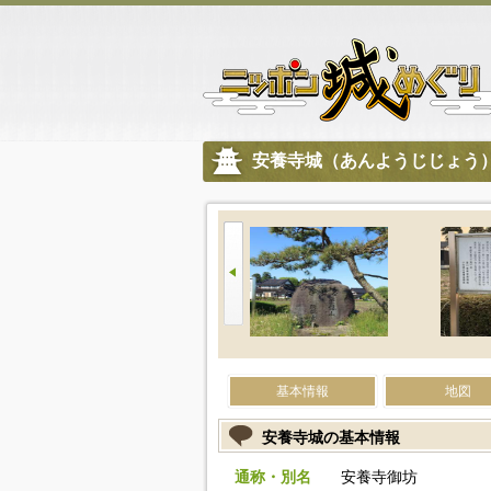
安養寺城（あんようじじょう
基本情報
地図
安養寺城の基本情報
通称・別名
安養寺御坊