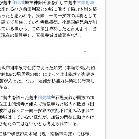
政が越中
守山城
城主神保氏張を介して越中
古国府城
は来たるべき前田利家との戦に備えて協力体制を築
あったと思われる。実際、一向一揆方の猛将として
を建てて居住していた寺島盛徳、小島国綱兄弟が能
している事から、この策は成功したと言えよう。勝
（現在の勝興寺）、安養寺城は放棄された。
金沢市)|[本泉寺住持であった如乗（本願寺6世巧如
世綽如の3男周覚の娘）によって土山御坊が創建さ
蓮誓が入った。なお、蓮如が杉浦万兵衛宅に寄寓し
在る。
郡に勢力を誇った越中
福光城
主石黒光義が同族の加
医王山惣海寺と組んで瑞泉寺らと戦うが敗退（田
波郡は徐々に一向一揆衆の支配下に組み込まれて
参戦はしていない様だが、加賀の門徒に働きかけ
させたのではないかとも考えられている。
って越中礪波郡高木場（現・南砺市高窪）に移転。