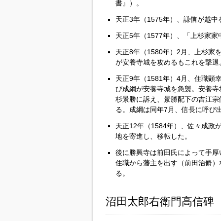
書』）。
天正3年（1575年）、謙信が越
天正5年（1577年）、「上杉家
天正8年（1580年）2月、上杉
が安養寺城を攻めるもこれを撃退
天正9年（1581年）4月、住職
び成綱が安養寺城を急襲。安養寺
杉景勝に訴え、景勝配下の吉江宗
る。成綱は同年7月、信長に呼び
天正12年（1584年）、佐々成政
地を寄進し、移転した。
後に勝興寺は前田氏によって手厚
住職から藩主を出す（前田治脩）
る。
沼田太郎右衛門高信碑