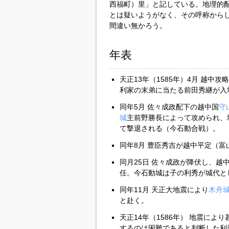
西福町）里」と記している。地理的
とは疑いようがなく、その呼称から
間違い無かろう。
年表
天正13年（1585年）4月 越
利家の末弟に当たる前田秀継が入
同年5月 佐々成政配下の越中国
守
城
主前野勝長によって攻められ、
て撃退される（今石動合戦）。
同年8月 豊臣秀吉が越中平定（富
同月25日 佐々成政が降伏し、越
任。今石動城は子の利秀が城代と
同年11月 天正大地震により
木舟
と赴く。
天正14年（1586年） 地震によ
するのは困難であると判断した利