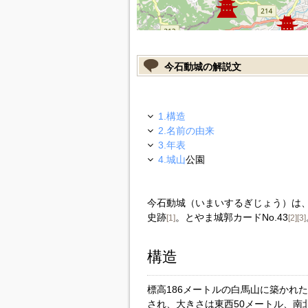
今石動城の解説文
1.構造
2.名前の由来
3.年表
4.
城山
公園
今石動城（いまいするぎじょう）は
史跡
。とやま城郭カードNo.43
[1]
[2]
[3]
構造
標高186メートルの白馬山に築かれ
され、大きさは東西50メートル、南