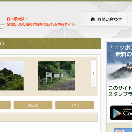
う）
解説文
口コミ