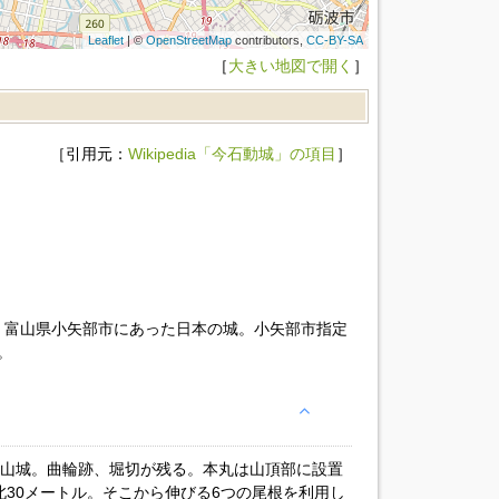
Leaflet
| ©
OpenStreetMap
contributors,
CC-BY-SA
［
大きい地図で開く
］
［引用元：
Wikipedia「今石動城」の項目
］
、富山県小矢部市にあった日本の城。小矢部市指定
。
た山城。曲輪跡、堀切が残る。本丸は山頂部に設置
北30メートル。そこから伸びる6つの尾根を利用し