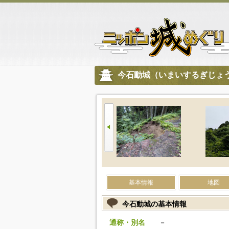
今石動城（いまいするぎじょ
基本情報
地図
今石動城の基本情報
通称・別名
－