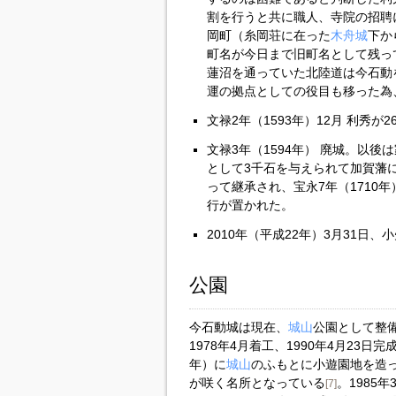
割を行うと共に職人、寺院の招聘
岡町（糸岡荘に在った
木舟城
下か
町名が今日まで旧町名として残っ
蓮沼を通っていた北陸道は今石動
運の拠点としての役目も移った為
文禄2年（1593年）12月 利秀が
文禄3年（1594年） 廃城。以
として3千石を与えられて加賀藩
って継承され、宝永7年（1710
行が置かれた。
2010年（平成22年）3月31日
公園
今石動城は現在、
城山
公園として整備
1978年4月着工、1990年4月23日完成
年）に
城山
のふもとに小遊園地を造っ
が咲く名所となっている
。1985
[7]