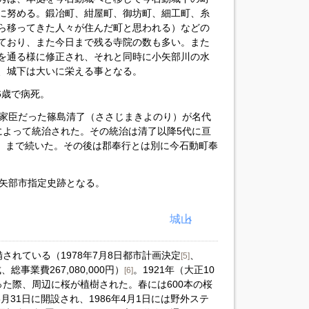
に努める。鍛冶町、紺屋町、御坊町、細工町、糸
ら移ってきた人々が住んだ町と思われる）などの
ており、また今日まで残る寺院の数も多い。また
を通る様に修正され、それと同時に小矢部川の水
、城下は大いに栄える事となる。
26歳で病死。
後は家臣だった篠島清了（ささじまきよのり）が名代
によって統治された。その統治は清了以降5代に亘
年）まで続いた。その後は郡奉行とは別に今石動町奉
、小矢部市指定史跡となる。
城山
されている（1978年7月8日都市計画決定
、
[5]
、総事業費267,080,000円）
。1921年（大正10
[6]
た際、周辺に桜が植樹された。春には600本の桜
年3月31日に開設され、1986年4月1日には野外ステ