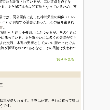
には展望台も設置されているが、広い道路を通すな
いる。また城跡本丸は私有地となっているため、整
。
地震では、同公園内にあった神武天皇の銅像（1922
.6m）が倒壊する被害があった（その後修復され、
。
[9]
て福町へと達し小矢部川にぶつかるが、その付近に
かに残っている。また道沿いには多くの寺院が立ち
、また交通、水運の要衝として大いに賑わったであ
道路が拡張されつつあるなど、その風情は失われつ
［
続きを見る
］
三
転車が借りれます。冬季は休業。それに乗って城山
うです。