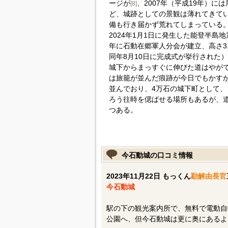
ージが
、2007年（平成19年）
[8]
ど、城跡としての景観は薄れてきて
備も行き届かず荒れてしまっている
2024年1月1日に発生した能登半島
年に石動在郷軍人分会が建立、高さ3
同年8月10日に完成式が挙行された）
城下からまっすぐに伸びた道はやが
は旅籠が並んだ痕跡が今日でもかす
並んでおり、4万石の城下町として
ろう往時を偲ばせる場所もあるが、
つある。
今石動城の口コミ情報
2023年11月22日 もっくん
勘解由長官
今石動城
駅の下の観光案内所で、無料で電動自
公園へ、但今石動城は更に奥にあるよ