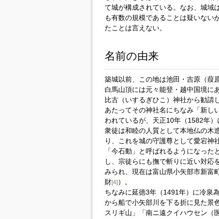
て城が構成されている。なお、城域は
も有数の規模であることは疑いない
たことは言えない。
名前の由来
築城以前、この地は池田・吉原（葭
白馬山頂には元々能登・越中国境に
比古（いするぎひこ）神社から勧請
あたってその神社名にちなみ「新し
われているが、天正10年（1582
衆徒は和睦の人質として本地仏の木
り、これを城の守護尊として愛宕神
「今石動」と呼ばれるようになった
し、宗徒らにも撫で斬りに近い対応
みられ、現在は富山県小矢部市新富町
財
）。
[4]
ちなみに延徳3年（1491年）に冷
から船で小矢部川を下る折に見た景
スリギ山」「南ニ遠クイハウセン（