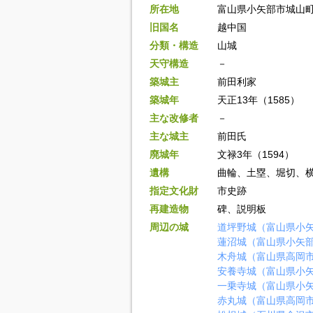
所在地
富山県小矢部市城山
旧国名
越中国
分類・構造
山城
天守構造
－
築城主
前田利家
築城年
天正13年（1585）
主な改修者
－
主な城主
前田氏
廃城年
文禄3年（1594）
遺構
曲輪、土塁、堀切、
指定文化財
市史跡
再建造物
碑、説明板
周辺の城
道坪野城（富山県小
蓮沼城（富山県小矢
木舟城（富山県高岡
安養寺城（富山県小
一乗寺城（富山県小
赤丸城（富山県高岡