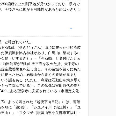
250箇所以上の削平地が見つかっており、県内で
が、今後さらに拡がる可能性があるためはっきりし
原）と呼ばれていた。
ある石動山（せきどうさん）山頂に在った伊須流岐
した伊須流伎比古神社があり、白馬山に築城するに
い石動（いするぎ）」＝「今石動」と名付けたと云
年）に前田利家が石動山天平寺を攻めた折、天平寺の
造虚空蔵菩薩像を差し出し、その後城を築くにあた
社に祀ったため、石動山から多くの衆徒が集まり
という話もある（ただし、利家は石動山を焼き尽く
をもって臨んでいる）。この仏像は室町時代の作と
4-9にある聖泉寺に安置されている（市指定文化
泉為広によって著された『越後下向日記』には、蓮沼
色を順に「蓮沼川」「シユメイ川（渋江川）」「ユ
医王山）」「フクマチ（現富山県小矢部市東福町・