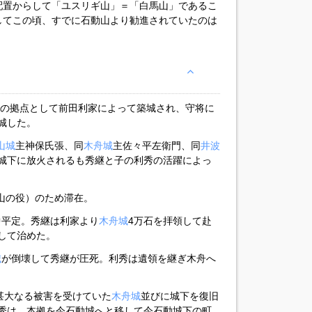
配置からして「ユスリギ山」＝「白馬山」であるこ
してこの頃、すでに石動山より勧進されていたのは
中攻略の拠点として前田利家によって築城され、守将に
城した。
山城
主神保氏張、同
木舟城
主佐々平左衛門、同
井波
城下に放火されるも秀継と子の利秀の活躍によっ
山の役）のため滞在。
中平定。秀継は利家より
木舟城
4万石を拝領して赴
して治めた。
城
が倒壊して秀継が圧死。利秀は遺領を継ぎ木舟へ
り甚大なる被害を受けていた
木舟城
並びに城下を復旧
秀は、本拠を今石動城へと移して今石動城下の町