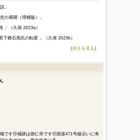
序説」
仰史の展開（増補版）」
」（久保 2023a）
郷石黒氏の転変 」（久保 2023b）
［
続きを見る
］
ん
平城です🤨城跡は徳仁寺です🤨国道471号線沿いに有