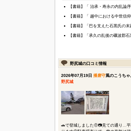
【書籍】「 治承・寿永の内乱論
【書籍】「 越中における中世信
【書籍】「巴を支えた石黒氏の末路 
【書籍】「承久の乱後の礪波郡石黒下
野尻城の口コミ情報
2026年07月19日
播磨守
風のこうちゃ
野尻城
🚗で登城しました🤨📷️見ての通り…