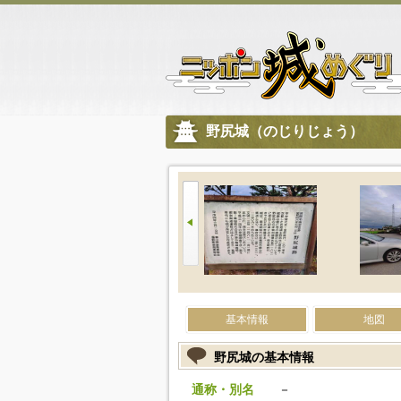
野尻城（のじりじょう）
基本情報
地図
野尻城の基本情報
通称・別名
－