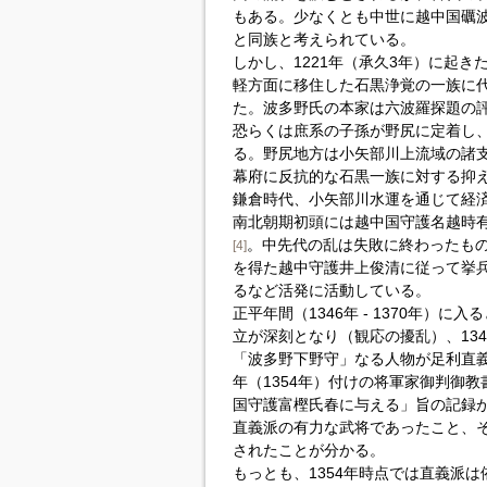
もある。少なくとも中世に越中国礪
と同族と考えられている。
しかし、1221年（承久3年）に起
軽方面に移住した石黒浄覚の一族に
た。波多野氏の本家は六波羅探題の
恐らくは庶系の子孫が野尻に定着し
る。野尻地方は小矢部川上流域の諸
幕府に反抗的な石黒一族に対する抑
鎌倉時代、小矢部川水運を通じて経
南北朝期初頭には越中国守護名越時
。中先代の乱は失敗に終わったも
[4]
を得た越中守護井上俊清に従って挙
るなど活発に活動している。
正平年間（1346年 - 1370年）
立が深刻となり（観応の擾乱）、13
「波多野下野守」なる人物が足利直
年（1354年）付けの将軍家御判御教
国守護富樫氏春に与える」旨の記録
直義派の有力な武将であったこと、
されたことが分かる。
もっとも、1354年時点では直義派