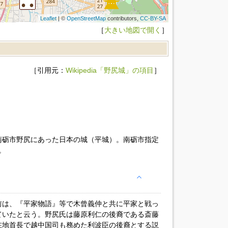
Leaflet
| ©
OpenStreetMap
contributors,
CC-BY-SA
［
大きい地図で開く
］
［引用元：
Wikipedia「野尻城」の項目
］
南砺市野尻にあった日本の城（平城）。南砺市指定
。
前は、『平家物語』等で木曾義仲と共に平家と戦っ
ていたと云う。野尻氏は藤原利仁の後裔である斎藤
在地首長で越中国司も務めた利波臣の後裔とする説