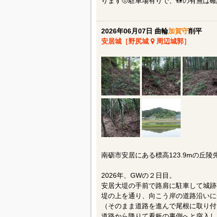
ります🤨駐車場有りで、🚻の有無は
2026年06月07日 曲輪
加賀守
削平
安居城［野尻城
周辺城郭］
南砺市安居にある標高123.9mの丘
2026年、GWの２日目。
安居大堤の手前で路肩に駐車して城跡
堤の上を通り、向こう岸の道路沿いに
（そのまま道路を進んで尾根に取り付
道路から降りて看板の裏側へと突入し