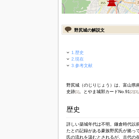
野尻城の解説文
1.歴史
2.現在
3.参考文献
野尻城（のじりじょう）は、富山県
史跡
。とやま城郭カードNo.91
[1]
[2]
[3]
歴史
詳しい築城年代は不明。鎌倉時代以
たとの記録がある豪族野尻氏が拠っ
氏の流れを汲むとされるが、古代の