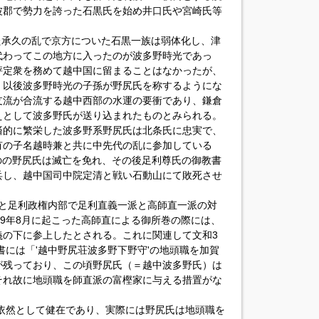
波郡で勢力を誇った石黒氏を始め井口氏や宮崎氏等
きた承久の乱で京方についた石黒一族は弱体化し、津
代わってこの地方に入ったのが波多野時光であっ
評定衆を務めて越中国に留まることはなかったが、
、以後波多野時光の子孫が野尻氏を称するようにな
支流が合流する越中西部の水運の要衝であり、鎌倉
えとして波多野氏が送り込まれたものとみられる。
済的に繁栄した波多野系野尻氏は北条氏に忠実で、
有の子名越時兼と共に中先代の乱に参加している
のの野尻氏は滅亡を免れ、その後足利尊氏の御教書
兵し、越中国司中院定清と戦い石動山にて敗死させ
に入ると足利政権内部で足利直義一派と高師直一派の対
49年8月に起こった高師直による御所巻の際には、
義の下に参上したとされる。これに関連して文和3
書には「'越中野尻荘波多野下野守'の地頭職を加賀
が残っており、この頃野尻氏（＝越中波多野氏）は
それ故に地頭職を師直派の富樫家に与える措置がな
は依然として健在であり、実際には野尻氏は地頭職を