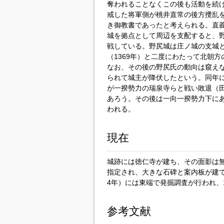
奪われることなくこの後も活動を続
戒した将軍側が桃井直常の後方攪乱
き御教書であったと考えられる。直
城を拠点として周辺を支配すると、
戦している。野尻城は庄ノ城の支城とし
（1369年）と二度にわたって北朝
なお、その後の野尻氏の動向は窺えな
られて城主が降伏したという。同年
が一揆勢力の瑞泉寺らと戦い敗退（
あろう。その後は一向一揆勢力下に
われる。
現在
城跡には徳仁寺が建ち、その面影は無い
指定され、大きな石碑と案内板が建てられ
4年）には東端で発掘調査が行われ、1
参考文献