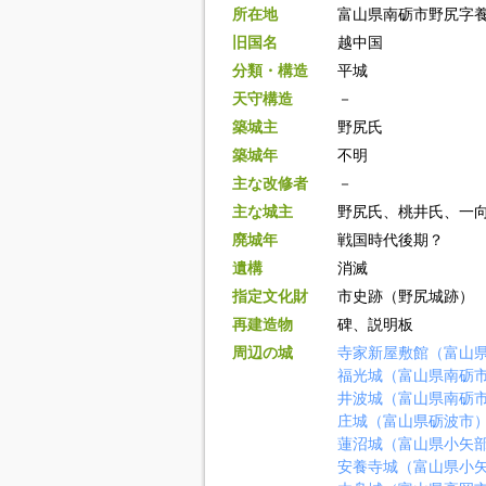
所在地
富山県南砺市野尻字
旧国名
越中国
分類・構造
平城
天守構造
－
築城主
野尻氏
築城年
不明
主な改修者
－
主な城主
野尻氏、桃井氏、一
廃城年
戦国時代後期？
遺構
消滅
指定文化財
市史跡（野尻城跡）
再建造物
碑、説明板
周辺の城
寺家新屋敷館（富山
福光城（富山県南砺
井波城（富山県南砺
庄城（富山県砺波市
蓮沼城（富山県小矢
安養寺城（富山県小