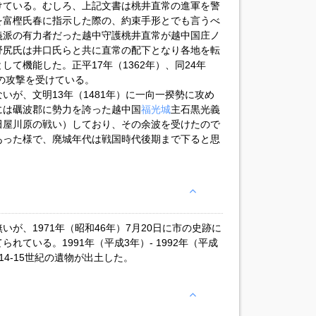
けている。むしろ、上記文書は桃井直常の進軍を警
を富樫氏春に指示した際の、約束手形とでも言うべ
義派の有力者だった越中守護桃井直常が越中国庄ノ
野尻氏は井口氏らと共に直常の配下となり各地を転
て機能した。正平17年（1362年）、同24年
方の攻撃を受けている。
いが、文明13年（1481年）に一向一揆勢に攻め
には礪波郡に勢力を誇った越中国
福光城
主石黒光義
田屋川原の戦い）しており、その余波を受けたので
あった様で、廃城年代は戦国時代後期まで下ると思
が、1971年（昭和46年）7月20日に市の史跡に
ている。1991年（平成3年）- 1992年（平成
4-15世紀の遺物が出土した。