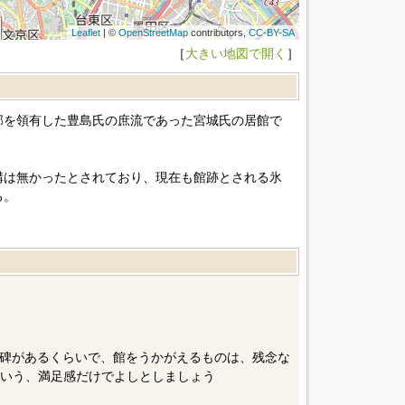
Leaflet
| ©
OpenStreetMap
contributors,
CC-BY-SA
［
大きい地図で開く
］
郡を領有した豊島氏の庶流であった宮城氏の居館で
構は無かったとされており、現在も館跡とされる氷
る。
碑があるくらいで、館をうかがえるものは、残念な
という、満足感だけでよしとしましょう