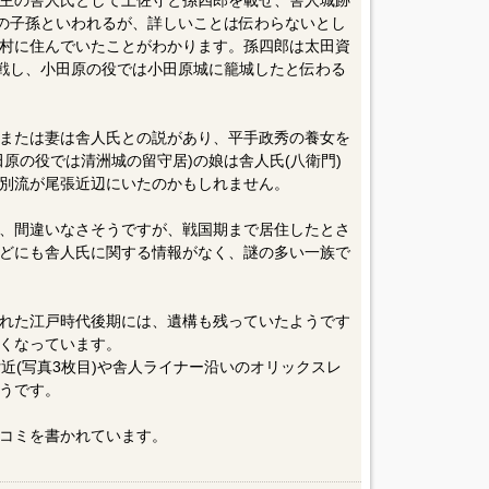
主の舎人氏として土佐守と孫四郎を載せ、舎人城跡
守の子孫といわれるが、詳しいことは伝わらないとし
村に住んでいたことがわかります。孫四郎は太田資
参戦し、小田原の役では小田原城に籠城したと伝わる
または妻は舎人氏との説があり、平手政秀の養女を
原の役では清洲城の留守居)の娘は舎人氏(八衛門)
別流が尾張近辺にいたのかもしれません。
、間違いなさそうですが、戦国期まで居住したとさ
どにも舎人氏に関する情報がなく、謎の多い一族で
れた江戸時代後期には、遺構も残っていたようです
くなっています。
付近(写真3枚目)や舎人ライナー沿いのオリックスレ
うです。
コミを書かれています。