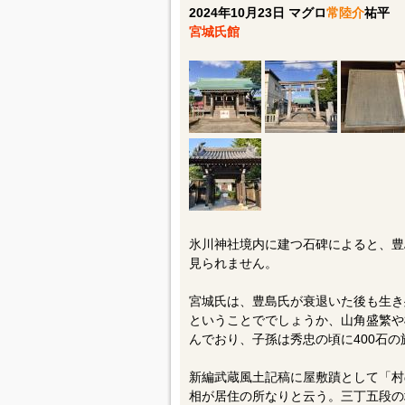
2024年10月23日 マグロ
常陸介
祐平
宮城氏館
氷川神社境内に建つ石碑によると、豊
見られません。
宮城氏は、豊島氏が衰退いた後も生き
ということででしょうか、山角盛繁や
んでおり、子孫は秀忠の頃に400石
新編武蔵風土記稿に屋敷蹟として「村
相が居住の所なりと云う。三丁五段の