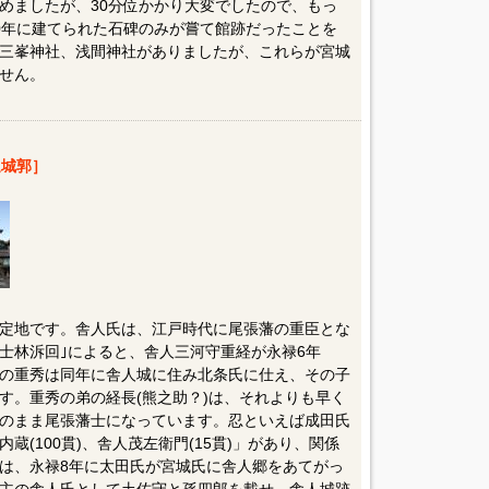
めましたが、30分位かかり大変でしたので、もっ
0年に建てられた石碑のみが嘗て館跡だったことを
三峯神社、浅間神社がありましたが、これらが宮城
せん。
城郭］
定地です。舎人氏は、江戸時代に尾張藩の重臣とな
士林泝回｣によると、舎人三河守重経が永禄6年
、子の重秀は同年に舎人城に住み北条氏に仕え、その子
す。重秀の弟の経長(熊之助？)は、それよりも早く
のまま尾張藩士になっています。忍といえば成田氏
(100貫)、舎人茂左衛門(15貫)」があり、関係
は、永禄8年に太田氏が宮城氏に舎人郷をあてがっ