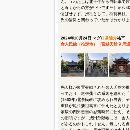
ん。（わたしは北千住から自転車で攻
と近くからの方がいいです汗）昭和4
偲ばせます。摂社として、稲荷神社、
氏の信仰と関わっていたかは分かりま
2024年10月24日 マグロ
常陸介
祐平
舎人氏館（推定地）［宮城氏館
周辺
先人様が位置登録された舎人氏館の推
っており、尾張藩士の系図を纏めた「
(1563年)北条氏政に攻められ自害
重良が尾張藩祖義直に仕えたとありま
家康の四男忠吉の忍藩時代に仕え、そ
の旧領ですが、成田分限帳には「舎人内蔵
があるのかもしれません。気になる点