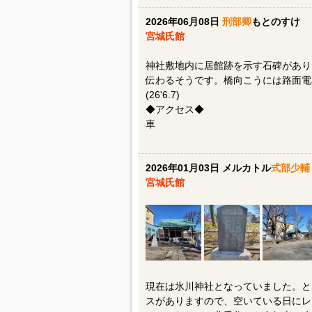
2026年06月08日
刑部卿
もとのすけ
宮城氏館
神社敷地内に居館跡を示す石碑があり
伝わるそうです。橋向こうには路面電
(26'6.7)
◆アクセス◆
車
2026年01月03日 メルカトル
式部少輔
宮城氏館
現在は氷川神社となっていました。と
スがありますので、空いている日にレ