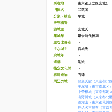
所在地
東京都足立区宮城1
旧国名
武蔵国
分類・構造
平城
天守構造
－
築城主
宮城氏
築城年
鎌倉時代後期
主な改修者
－
主な城主
宮城氏
廃城年
－
遺構
消滅
指定文化財
－
再建造物
石碑
周辺の城
豊島氏館（東京都北
平塚城（東京都北区
中曽根城（東京都足
滝野川城（東京都北
道灌山（東京都荒川
駒込名主屋敷（東京