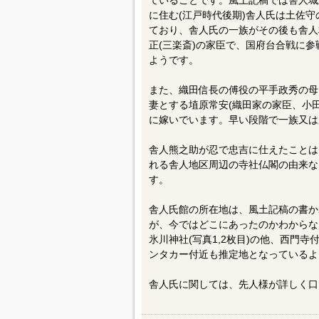
ていることです。風土記稿では舎人城
に住む(江戸時代後期)舎人氏は土佐
ており、舎人氏の一族がその後も舎人
正(三楽斎)の家臣で、国府台合戦に
ようです。
また、織田信長の傅役の平手政秀の母
妻とする埴原常安(織田家の家臣、小田
に嫁いでいます。早い段階で一族又は
舎人熊之助が忍で忠吉に仕えたことは
れる舎人地区周辺の寺社仏閣の由来な
す。
舎人氏館の所在地は、風土記稿の書か
が、今ではどこにあったのかわからな
氷川神社(写真1,2枚目)の他、西門寺
ンタカー付近も推定地となっているよ
舎人氏に関しては、先人様が詳しく口