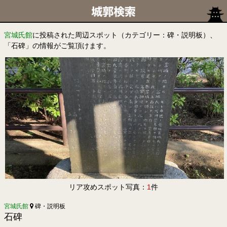
宮城氏館
に投稿された周辺スポット（カテゴリー：碑・説明板）、
「石碑」の情報がご覧頂けます。
リア攻めスポット写真：
1
件
宮城氏館
碑・説明板
石碑