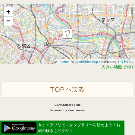
+
−
Leaflet
| ©
OpenStreetMap
contributors,
CC-BY-SA
大きい地図で開く
(C)UM.Succeed,Inc.
Powered by idea canvas
今すぐアプリでスタンプラリーを始めよう！お
城の検索もサクサク！