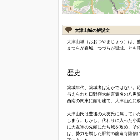
大津山城の解説文
大津山城（おおつやまじょう）は、
まつらが嶽城、つづらが嶽城、とも
歴史
築城年代、築城者は定かではない。応
与えられた日野権大納言責名の八男資
西南の関東に館を建て、大津山姓に
大津山氏は豊後の大友氏に属してい
しまう。しかし、代わりに入った小
に大友軍の先頭にたち城を攻め、そ
は、勢力を増した肥前の龍造寺隆信に