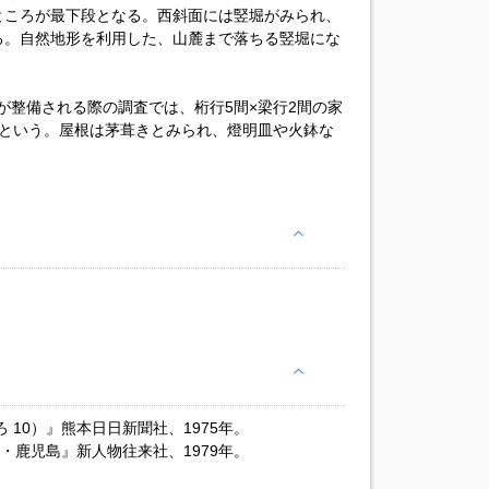
ところが最下段となる。西斜面には竪堀がみられ、
る。自然地形を利用した、山麓まで落ちる竪堀にな
園が整備される際の調査では、桁行5間×梁行2間の家
たという。屋根は茅葺きとみられ、燈明皿や火鉢な
 10）』熊本日日新聞社、1975年。
本・鹿児島』新人物往来社、1979年。