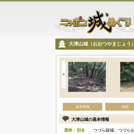
大津山城（おおつやまじょう
基本情報
地図
大津山城の基本情報
通称・別名
つづら嶽城、つづら