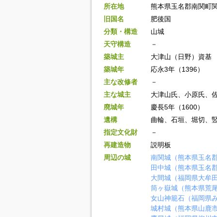
所在地
熊本県玉名郡南関町
旧国名
肥後国
分類・構造
山城
天守構造
－
築城主
大津山（日野）資基
築城年
応永3年（1396）
主な改修者
－
主な城主
大津山氏、小原氏、
廃城年
慶長5年（1600）
遺構
曲輪、石垣、堀切、
指定文化財
－
再建造物
説明板
周辺の城
南関城（熊本県玉名
田中城（熊本県玉名
大間城（福岡県大牟
筒ヶ嶽城（熊本県荒
女山神籠石（福岡県
城村城（熊本県山鹿