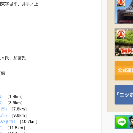
関東字城平、井手ノ上
佐々氏、加藤氏
竪堀
郡）
［1.4km］
郡）
［3.9km］
田市）
［7.8km］
尾市）
［9.8km］
みやま市）
［10.7km］
市）
［11.5km］