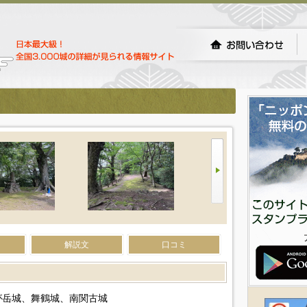
）
解説文
口コミ
が岳城、舞鶴城、南関古城