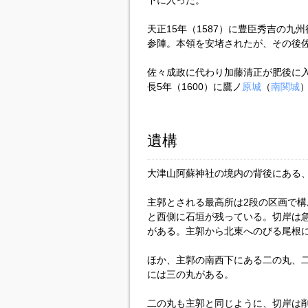
下に入った。
天正15年（1587）に豊臣秀吉の
参陣。本領を安堵されたが、その後
佐々成政に代わり加藤清正が肥後に
長5年（1600）に鷹ノ
原城
（
南関城
遺構
大津山阿蘇神社の境内の背後にある、
主郭とされる最高所は2段の区画で
と西側に石垣が残っている。切岸は
がある。主郭から北東へのびる尾根
ほか、主郭の南西下にある二の丸、二
には三の丸がある。
二の丸も主郭と同じように、切岸は