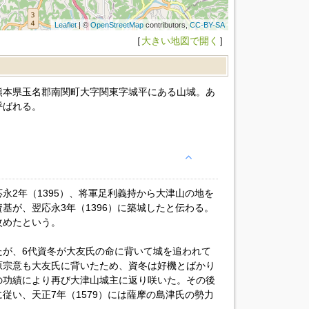
Leaflet
| ©
OpenStreetMap
contributors,
CC-BY-SA
［
大きい地図で開く
］
熊本県玉名郡南関町大字関東字城平にある山城。あ
呼ばれる。
永2年（1395）、将軍足利義持から大津山の地を
基が、翌応永3年（1396）に築城したと伝わる。
改めたという。
たが、6代資冬が大友氏の命に背いて城を追われて
原宗意も大友氏に背いたため、資冬は好機とばかり
の功績により再び大津山城主に返り咲いた。その後
従い、天正7年（1579）には薩摩の島津氏の勢力