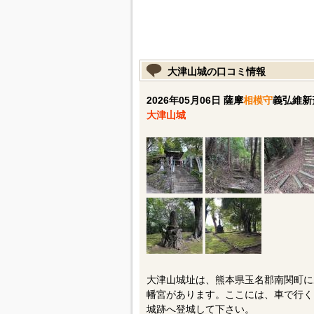
大津山城の口コミ情報
2026年05月06日 薩摩
相模守
義弘維新
大津山城
大津山城址は、熊本県玉名郡南関町に
幡宮があります。ここには、車で行く
城跡へ登城して下さい。