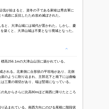
九州征伐が始まると、資冬の子である家稜は秀吉軍に
佐々成政に反抗したため攻め滅ぼされた。
入ると、大津山城には城代が置かれた。しかし、慶
）を築くと、大津山城は不要となり廃城となった。
標高256.1mの大津山山頂に築かれている。
構成される。北東側に台形状の平坦地があり、北側
急崖のように削り込まれ、主郭北下と南下には曲輪
には三重の堀切があり、端は竪堀になっている。
の丸からさらに比高80mほど南西に降りたところ
削り込まれている。南西方向にのびる尾根に階段状