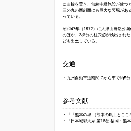
に曲輪を置き、無線中継施設が建つ
三の丸の西斜面にも巨大な竪堀があ
っている。
昭和47年（1972）に大津山自然公
のほか、2棟分の柱穴跡が検出され
ども出土している。
交通
・九州自動車道南関ICから車で約5分
参考文献
・『『熊本の城 （熊本の風土とこころ
・『日本城郭大系 第18巻 福岡・熊