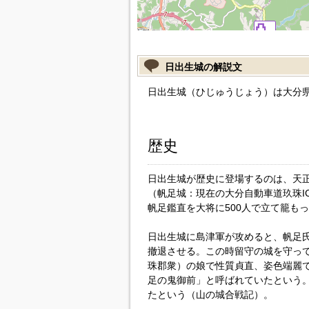
日出生城の解説文
日出生城（ひじゅうじょう）は大分
歴史
日出生城が歴史に登場するのは、天正
（帆足城：現在の大分自動車道玖珠I
帆足鑑直を大将に500人で立て籠も
日出生城に島津軍が攻めると、帆足
撤退させる。この時留守の城を守っ
珠郡衆）の娘で性質貞直、姿色端麗
足の鬼御前」と呼ばれていたという
たという（山の城合戦記）。