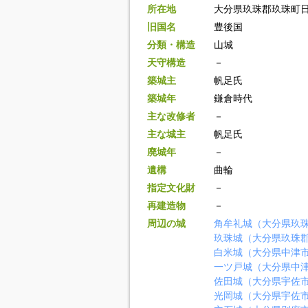
所在地
大分県玖珠郡玖珠町
旧国名
豊後国
分類・構造
山城
天守構造
－
築城主
帆足氏
築城年
鎌倉時代
主な改修者
－
主な城主
帆足氏
廃城年
－
遺構
曲輪
指定文化財
－
再建造物
－
周辺の城
角牟礼城（大分県玖
玖珠城（大分県玖珠
白米城（大分県中津
一ツ戸城（大分県中
佐田城（大分県宇佐
光岡城（大分県宇佐