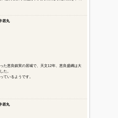
牛若丸
った恵良鎮実の居城で、天文12年、恵良盛綱は大
した。
っているようです。
牛若丸