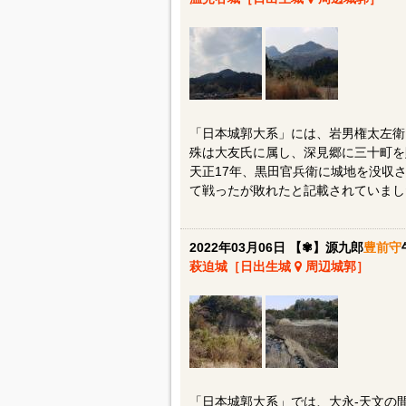
「日本城郭大系」には、岩男権太左衛
殊は大友氏に属し、深見郷に三十町を
天正17年、黒田官兵衛に城地を没収
て戦ったが敗れたと記載されていまし
2022年03月06日 【✾】源九郎
豊前守
萩迫城［日出生城
周辺城郭］
「日本城郭大系」では、大永-天文の