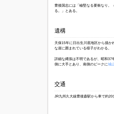
豊後国志には「嶮堅なる要衝なり。
る。」とある。
遺構
天保15年に日出生川底地区から描か
な崖に囲まれている様子がわかる。
詳細な縄張は不明であるが、昭和37
側に大手とあり、南側のピークに
城
交通
JR九州久大線豊後森駅から車で約20