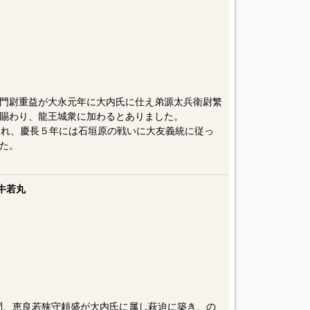
門尉重益が大永元年に大内氏に仕え弟源太兵衛尉繁
賜わり、龍王城衆に加わるとありました。
され、慶長５年には石垣原の戦いに大友義統に従っ
た。
牛若丸
間、恵良若狭守頼盛が大内氏に属し萩迫に築き、の