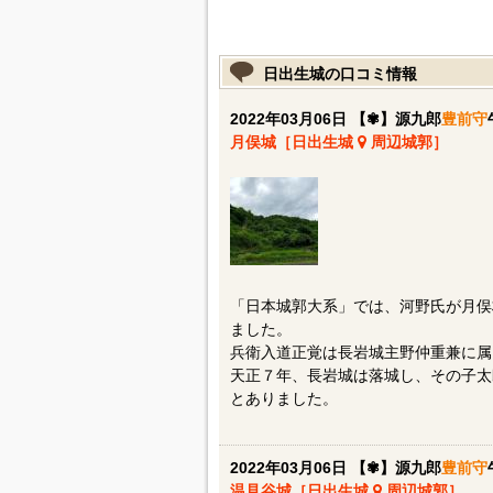
日出生城の口コミ情報
2022年03月06日 【✾】源九郎
豊前守
月俣城［日出生城
周辺城郭］
「日本城郭大系」では、河野氏が月俣
ました。
兵衛入道正覚は長岩城主野仲重兼に属
天正７年、長岩城は落城し、その子太
とありました。
2022年03月06日 【✾】源九郎
豊前守
温見谷城［日出生城
周辺城郭］