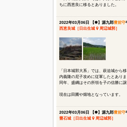
ちに西恵良に移るとありました。
2022年03月06日 【✾】源九郎
豊前守
西恵良城［日出生城
周辺城郭］
「日本城郭大系」では、萩迫城から移
内義隆の尼子攻めに従軍したとありま
同年、盛綱はその所領を子の信勝に譲
現在は田圃や畑地となっています。
2022年03月06日 【✾】源九郎
豊前守
畳石城［日出生城
周辺城郭］