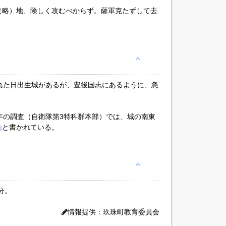
（略）地、険しく攻むべからず。薩軍克たずして去
れた日出生城があるが、豊後国志にあるように、急
年の調査（自衛隊第3特科群本部）では、城の南東
山
と書かれている。
分。
情報提供：玖珠町教育委員会