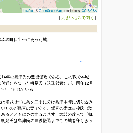
Leaflet
| ©
OpenStreetMap
contributors,
CC-BY-SA
［
大きい地図で開く
］
県玖珠町日出生にあった城。
14年の島津氏の豊後侵攻である。この戦で本城
C付近）を失った帆足氏（玖珠郡衆）が、同年12月
ったといわれている。
氏は籠城せずに兵を二手に分け島津本陣に切り込み
ていたのが鑑直の妻である。鑑直の妻は古後氏（玖
であるとともに身の丈五尺八寸、武芸の達人で「帆
。帆足氏は島津氏の豊後撤退までこの城を守りきっ