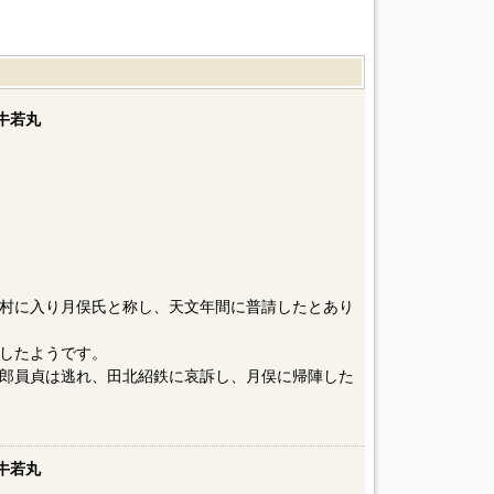
牛若丸
村に入り月俣氏と称し、天文年間に普請したとあり
したようです。
郎員貞は逃れ、田北紹鉄に哀訴し、月俣に帰陣した
牛若丸