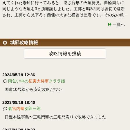
えてくれた場所に行ってみると、逆さ台形の石垣発見。曲輪周りに
同じような石垣を3ヵ所確認しました。主郭とII郭の間は堀切で遮断
され、主郭から見下ろす西側の大きな横堀は圧巻です。その先の畝...
一覧へ
城郭攻略情報
攻略情報を投稿
2024/05/19 12:36
雨乞い中の
征夷大将軍
クララ姫
国道10号線から安定攻略だワン
2023/09/16 18:40
氣
宮内卿
次郎三郎
日豊本線宇島〜三毛門駅の三毛門寄りで攻略できました
2017/01/20 10:23