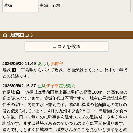
遺構
曲輪、石垣
城郭口コミ
口コミを投稿
2026/05/30 11:49
あらし
肥前守
旭城
：宇島駅からバスて攻城。石垣が残ってます。わずか1年ほ
どの館跡です。
2026/05/02 16:27
生駒
伊予守
江現蔵☆
追揚城
：追揚城は豊前国築上郡上毛町の標高100m、比高40mの
丘に築かれています。築城年代は不明ですが、城主は長岩城城主野
仲氏の家臣、内尾主水正兼元です。隣の叶松城の北面防衛の前線の
砦と伝えられています。4月の九州オフ会2日目、中津唐揚げを食べ
た午後、口コミ無いのに幹事さん達オススメの追揚城、ウキウキの
訪城です。まずは鉄塔があるのでいつものように写真を撮ります。
進んで行くとすぐに城域で、城友さんがここを見ないと損すると教