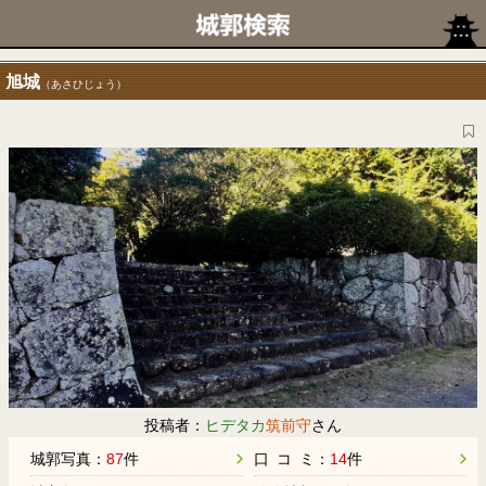
旭城
（あさひじょう）
投稿者：
ヒデタカ
筑前守
さん
城郭写真：
87
件
口 コ ミ：
14
件