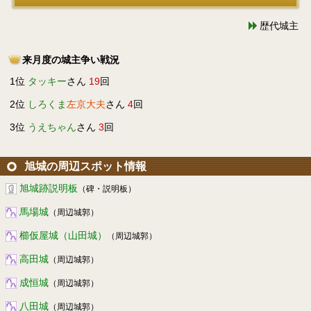
歴代城主
来月度の城主争い戦況
1位
タッキー
さん
19
回
2位
しろくま
左京大夫
さん
4
回
3位
うえちゃん
さん
3
回
旭城の周辺スポット情報
旭城跡説明板
（碑・説明板）
馬場城
（周辺城郭）
櫛仮屋城（山田城）
（周辺城郭）
高田城
（周辺城郭）
成恒城
（周辺城郭）
八田城
（周辺城郭）