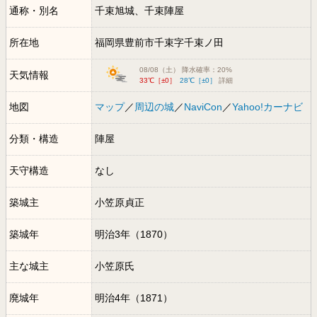
通称・別名
千束旭城、千束陣屋
所在地
福岡県豊前市千束字千束ノ田
08/08（土） 降水確率：20%
天気情報
33℃［±0］
28℃［±0］
詳細
地図
マップ
／
周辺の城
／
NaviCon
／
Yahoo!カーナビ
分類・構造
陣屋
天守構造
なし
築城主
小笠原貞正
築城年
明治3年（1870）
主な城主
小笠原氏
廃城年
明治4年（1871）