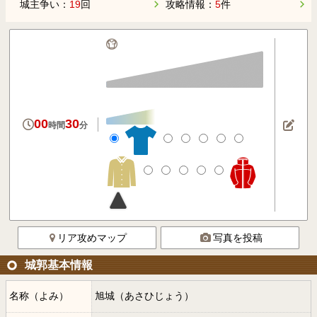
城主争い：
19
回
攻略情報：
5
件
00
30
時間
分
リア攻めマップ
写真を投稿
城郭基本情報
名称（よみ）
旭城（あさひじょう）