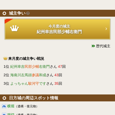
城主争い
今月度の城主
紀州幸吉民部少輔右衛門
歴代城主
来月度の城主争い戦況
1位
紀州幸吉
民部少輔
右衛門
さん
47
回
2位
海南川左馬頭
参議
和成
さん
43
回
3位
よっちゃん
駿河守
です
さん
35
回
日方城の周辺スポット情報
横堀
（遺構・復元物）
堀切
（遺構・復元物）