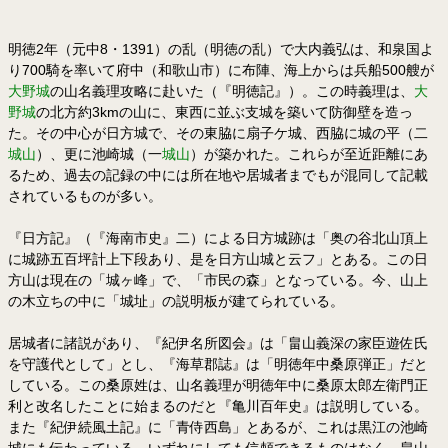
明徳2年（元中8・1391）の乱（明徳の乱）で大内義弘は、和泉国よ
り700騎を率いて府中（和歌山市）に布陣、海上からは兵船500艘が
大野城
の山名義理攻略に赴いた（『明徳記』）。この時義理は、
大
野城
の北方約3kmの山に、東西に並ぶ支城を築いて防御壁を造っ
た。その中心が日方城で、その東脇に扇子ケ城、西脇に城の平（二
城山
）、更に池崎城（一
城山
）が築かれた。これらが至近距離にあ
るため、過去の記録の中には所在地や居城者までもが混同して記載
されているものが多い。
『日方記』（『海南市史』二）による日方城跡は「奥の谷北山頂上
に城跡五百坪計上下段あり、是を日方山城と云フ」とある。この日
方山は現在の「城ヶ峰」で、「市民の森」となっている。今、山上
の木立ちの中に「城址」の説明板が建てられている。
居城者に諸説があり、『紀伊名所図会』は「畠山義深の家臣遊佐氏
を守護代として」とし、『海草郡誌』は「明徳年中桑原弾正」だと
している。この桑原姓は、山名義理が明徳年中に桑原太郎左衛門正
利と改名したことに始まるのだと『亀川百年史』は説明している。
また『紀伊続風土記』に「青侍西島」とあるが、これは黒江の池崎
城にも伝わっている。いずれにしても信頼できるものはなく、畠山