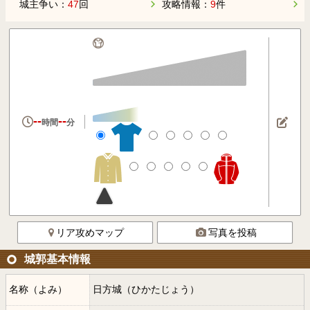
城主争い：
47
回
攻略情報：
9
件
--
--
時間
分
リア攻めマップ
写真を投稿
城郭基本情報
名称（よみ）
日方城（ひかたじょう）