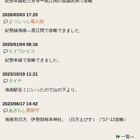
紀勢本線紀三井寺〜黒江間の直線区間で攻略
2026/03/03 17:25
よっしっし
蔵人頭
紀勢線海南→黒江間で攻略できました
2025/01/04 08:16
ヒイワレヒコ
紀勢本線で攻略できました。
2023/10/19 11:21
タイチ
海南駅近くにいったので山の下より。
2023/06/17 14:42
あざらし
肥前守
海南市日方、伊勢部柿本神社。（日方えびす）（❜17･12攻略）
一覧へ