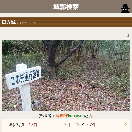
日方城
（ひかたじょう）
投稿者：
薩摩守
kanipyon
さん
城郭写真：
13
件
口 コ ミ：
7
件