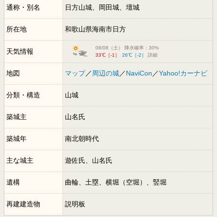
通称・別名
日方山城、岡田城、壇城
所在地
和歌山県海南市日方
08/08（土） 降水確率：30%
天気情報
33℃［-1］
26℃［-2］
詳細
地図
マップ
／
周辺の城
／
NaviCon
／
Yahoo!カーナビ
分類・構造
山城
築城主
山名氏
築城年
南北朝時代
主な城主
遊佐氏、山名氏
遺構
曲輪、土塁、横堀（空堀）、竪堀
再建建造物
説明板