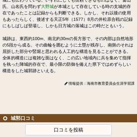
氏、山名氏を問わず
大野城
が本城として存在している時の支城的存
在であったことは記録からも判断できる。しかし、それ以後の使用
もあったらしく、後述する天正5年（1577）8月の井松原合戦の記録
にもしばしば登場し、しかも日方城の落城はこの時だともいう。
城跡は、東西約100m、南北約30mの長方形で、その内部は自然地形
の5段から成る。その曲輪を囲むように土塁が残存し、南側のそれは
屈折した部分や竪堀と思われる人工的な構造を見ることができる。
全体的構造には複雑な面はなく、この広い地域内に兵を集めて指揮
を執った陣城的存在で、最小限の防御を備えた県下ではめずらしい
構造をした城郭跡といえる。
情報提供：海南市教育委員会生涯学習課
城郭口コミ
口コミを投稿