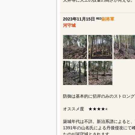
天井等に大工の技量の高さが伺える。
2023年11月15日 ᴿᴱᴰ
副将軍
河守城
防御は基本的に切岸のみのストロング
オススメ度 ★★★★⭐︎
築城年代は不詳。新治系譜によると、
1391年の山名氏による丹後侵攻に
たのが河守城とされます。