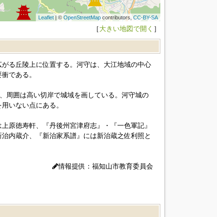
Leaflet
| ©
OpenStreetMap
contributors,
CC-BY-SA
［
大きい地図で開く
］
広がる丘陵上に位置する。河守は、大江地域の中心
要衝である。
し、周囲は高い切岸で城域を画している。河守城の
を用いない点にある。
は上原徳寿軒、『丹後州宮津府志』・『一色軍記』
新治内蔵介、『新治家系譜』には新治蔵之佐利照と
情報提供：福知山市教育委員会