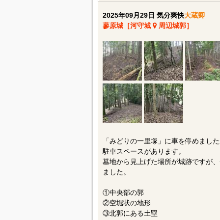
2025年09月29日 気分爽快
大蔵卿
蓼原城［河守城
周辺城郭］
「みどりの一里塚」に車を停めました
駐車スペースがあります。
墓地から見上げた場所が城跡ですが、
ました。
①中央部の郭
②空堀状の地形
③北郭にある土塁