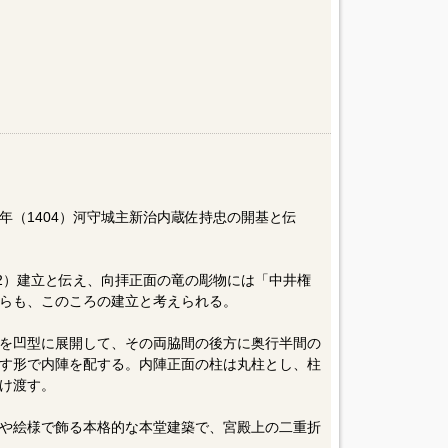
年（1404）河守城主新治内蔵佐持忠の開基と伝
32）建立と伝え、向拝正面の竜の彫物には「中井権
らも、このころの建立と考えられる。
を凹型に展開して、その両脇間の後方に奥行半間の
す形で内陣を配する。内陣正面の柱は丸柱とし、柱
け渡す。
や絵様で飾る本格的な本堂建築で、宮殿上の二重折