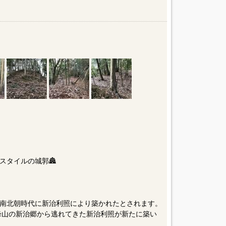
スタイルの城郭🏯
南北朝時代に新治利照により築かれたとされます。
て峰山の新治郷から逃れてきた新治利照が新たに築い