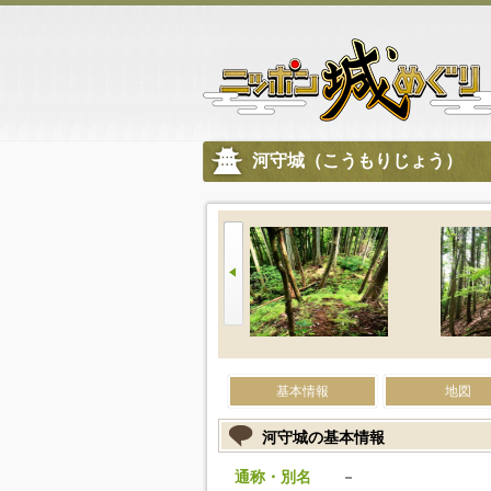
河守城（こうもりじょう）
基本情報
地図
河守城の基本情報
通称・別名
－