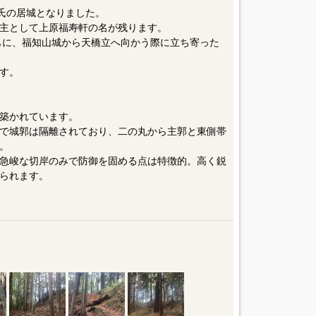
治氏の居城となりました。
主として上原福寿軒の名が残ります。
ともに、福知山城から天橋立へ向かう際に立ち寄った
です。
築かれています。
で城郭は隔離されており、二の丸から主郭と東側帯
。
は急峻な切岸のみで防御を固める点は特徴的。高く鋭
られます。