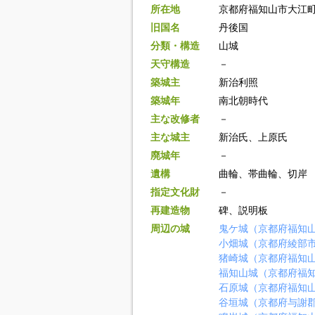
所在地
京都府福知山市大江
旧国名
丹後国
分類・構造
山城
天守構造
－
築城主
新治利照
築城年
南北朝時代
主な改修者
－
主な城主
新治氏、上原氏
廃城年
－
遺構
曲輪、帯曲輪、切岸
指定文化財
－
再建造物
碑、説明板
周辺の城
鬼ケ城（京都府福知
小畑城（京都府綾部
猪崎城（京都府福知
福知山城（京都府福
石原城（京都府福知
谷垣城（京都府与謝