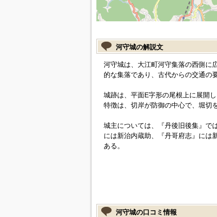
河守城の解説文
河守城は、大江町河守集落の西側に
的な集落であり、古代からの交通の
城跡は、平面E字形の尾根上に展開
特徴は、切岸が防御の中心で、堀切
城主については、『丹後旧後集』で
には新治内蔵助、『丹哥府志』には
ある。
河守城の口コミ情報