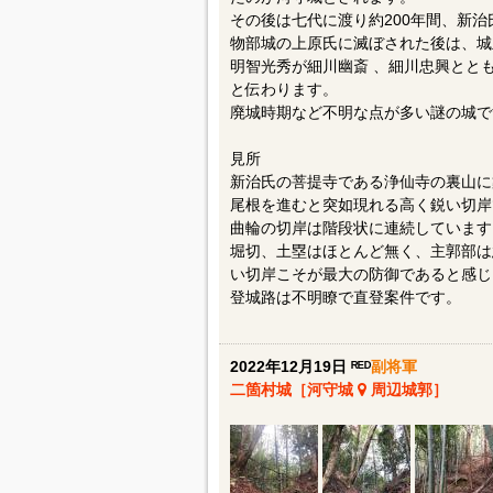
その後は七代に渡り約200年間、新
物部城の上原氏に滅ぼされた後は、城
明智光秀が細川幽斎 、細川忠興と
と伝わります。
廃城時期など不明な点が多い謎の城
見所
新治氏の菩提寺である浄仙寺の裏山に
尾根を進むと突如現れる高く鋭い切岸
曲輪の切岸は階段状に連続しています
堀切、土塁はほとんど無く、主郭部
い切岸こそが最大の防御であると感じ
登城路は不明瞭で直登案件です。
2022年12月19日 ᴿᴱᴰ
副将軍
二箇村城［河守城
周辺城郭］