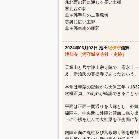
④北西の郭に通じる長い土橋
⑤北西の郭
⑥主郭手前の二重堀切
⑦奥に広い主郭
⑧主郭東南の腰郭
2024年06月02日 池田
紀伊守
信輝
浄仙寺［河守城
寺社・史跡］
天輝山と号す浄土宗寺院で、応永十一
え、新治氏の菩提寺であったという。
本堂は寺蔵の記録から天保三年（18
次橘正貞」の刻銘が確認できることか
平面は正面一間通りを広縁とし、外陣
脇陣を、中央間に外陣と背面に張り出
上に斗栱を組んで大虹梁を正側面に架
内陣正面の丸柱及び宮殿廻り等を彫刻